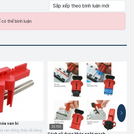
 có thể bình luận
hóa van bi
25
T03
hóa van dòng chảy dễ dàng
Cách sử dụng khóa ngắt mạch