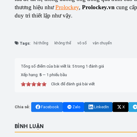
thương hiệu như
Prolockey
,
Prolockey.vn
cung cấp 
duy trì thiết lập như vậy.
Tags:
hệ thống
không thể
vô số
vận chuyển
Tổng số điểm của bài viết là: 5 trong 1 đánh giá
Xếp hạng:
5
—
1
phiếu bầu
Click để đánh giá bài viết
Chia sẻ:
Facebook
Zalo
LinkedIn
X
BÌNH LUẬN