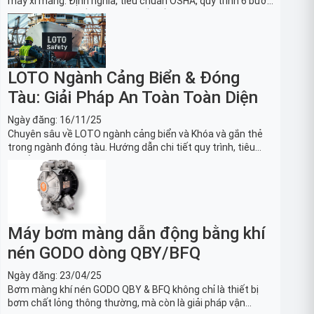
máy xi măng: Định nghĩa, tiêu chuẩn OSHA, quy trình 6 bước
và danh sách thiết bị LOTO thiết yếu. Giải pháp bảo trì lò
nung, máy nghiền an toàn.
LOTO Ngành Cảng Biển & Đóng
Tàu: Giải Pháp An Toàn Toàn Diện
Ngày đăng:
16/11/25
Chuyên sâu về LOTO ngành cảng biển và Khóa và gắn thẻ
trong ngành đóng tàu. Hướng dẫn chi tiết quy trình, tiêu
chuẩn OSHA, thiết bị và Giải pháp LOTO trong công nghiệp
đóng tàu toàn diện.
Máy bơm màng dẫn động bằng khí
nén GODO dòng QBY/BFQ
Ngày đăng:
23/04/25
Bơm màng khí nén GODO QBY & BFQ không chỉ là thiết bị
bơm chất lỏng thông thường, mà còn là giải pháp vận