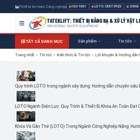
Thiết bị An toàn Công nghiệp
ISO 9001
LOTO CERTIFIED
OSHA
TATEKLIFT: THIẾT BỊ NÂNG HẠ & XỬ LÝ VẬT L
INDUSTRIAL SAFETY EQUIPMENT
Sản phẩm
Tin tức
TẤT CẢ DANH MỤC
Trang nhất
›
Tin tức
›
Kiến thức & Tin tức
›
Lời khuyên & Hướng dẫn 
Quy trình LOTO trong ngành xây dựng: Hướng dẫn chuyên sâu
LOTO Ngành Điện Lực: Quy Trình & Thiết Bị Khóa An Toàn Đạt 
Khóa Và Gắn Thẻ (LOTO) Trong Ngành Công Nghiệp Nặng: Hướ