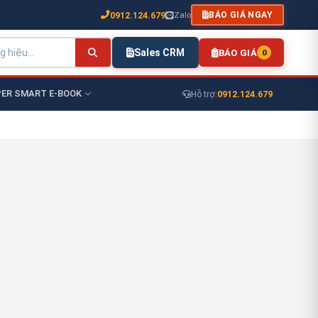
0912.124.679
Zalo
BÁO GIÁ NGAY
Sales CRM
BÁO GIÁ
0
ER SMART E-BOOK
0912.124.679
Hỗ trợ: