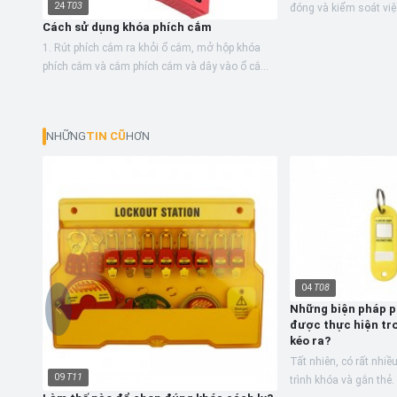
24
T03
đóng và kiểm soát việ
Cách sử dụng khóa phích cắm
lỏng và năng lượng n
chữa cháy tuyệt...
1. Rút phích cắm ra khỏi ổ cắm, mở hộp khóa
phích cắm và cắm phích cắm và dây vào ổ cắm
của hộp khóa; 2. Đóng hộp khóa phích cắm; 3.
Chèn khóa móc an...
NHỮNG
TIN CŨ
HƠN
04
T08
Những biện pháp p
được thực hiện tro
kéo ra?
Tất nhiên, có rất nhiề
09
T11
trình khóa và gắn thẻ.