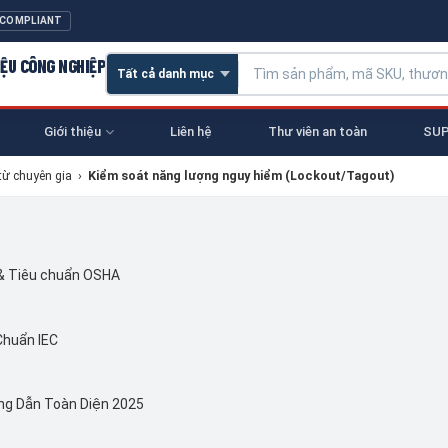
 COMPLIANT
IỆU CÔNG NGHIỆP
Giới thiệu
Liên hệ
Thư viên an toàn
SUP
từ chuyên gia
›
Kiểm soát năng lượng nguy hiểm (Lockout/Tagout)
 & Tiêu chuẩn OSHA
Chuẩn IEC
ng Dẫn Toàn Diện 2025