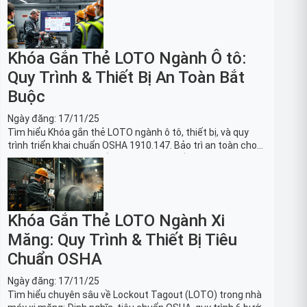
Khóa Gắn Thẻ LOTO Ngành Ô tô:
Quy Trình & Thiết Bị An Toàn Bắt
Buộc
Ngày đăng:
17/11/25
Tìm hiểu Khóa gắn thẻ LOTO ngành ô tô, thiết bị, và quy
trình triển khai chuẩn OSHA 1910.147. Bảo trì an toàn cho
robot, băng tải sản xuất ô tô và dây chuyền lắp ráp xe hơi.
Khóa Gắn Thẻ LOTO Ngành Xi
Măng: Quy Trình & Thiết Bị Tiêu
Chuẩn OSHA
Ngày đăng:
17/11/25
Tìm hiểu chuyên sâu về Lockout Tagout (LOTO) trong nhà