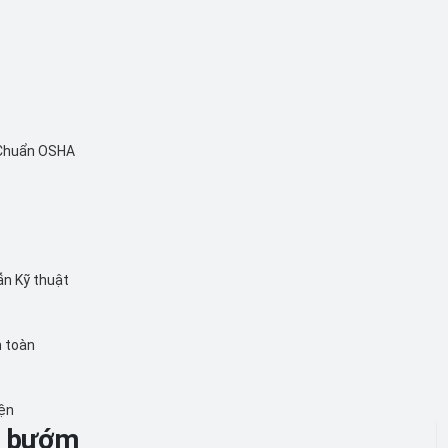
 Chuẩn OSHA
ẫn Kỹ thuật
n toàn
iện
n bướm