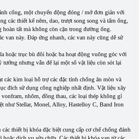
cánh cổng, một chuyển động đóng / mở đơn giản với
g các thiết kế nêm, dao, trượt song song và tấm ống,
g hoàn tất mà không còn cặn trong đường ống.
các van này. Đáp ứng nhanh, các van này cũng dễ sử
.
ĩa hoặc trục bù đôi hoặc ba hoạt động vuông góc với
tưởng nhưng vẫn để lại một số vật liệu còn sót lại
 các kim loại hỗ trợ các đặc tính chống ăn mòn và
mục đích sử dụng công nghiệp nhất định. Vật liệu xây
, vonfram, nhôm, đồng thau, các loại thép không gỉ
t như Stellar, Monel, Alloy, Hastelloy C, Band Iron
u các thiết bị khóa đặc biệt cung cấp cơ chế chống đánh
ì hoặc dịch vụ sửa chữa. Các thiết bị khóa van từ các