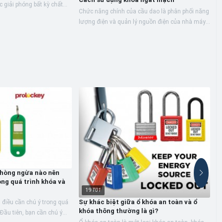
c giải phóng bất kỳ chất
Chức năng chính của cầu dao là phân phối năng
C
ào. Chúng có hiệu suất
lượng điện và quản lý nguồn điện của nhà máy,
K
khóa cầu dao của LOCKEY dùng để khóa các
v
loại cầu dao...
k
đ
hòng ngừa nào nên
ng quá trình khóa và
19
T01
Sự khác biệt giữa ổ khóa an toàn và ổ
u điều cần chú ý trong quá
khóa thông thường là gì?
 Đầu tiên, bạn cần chú ý