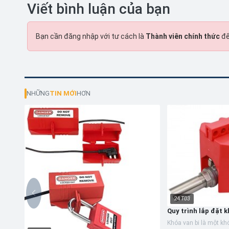
Viết bình luận của bạn
Bạn cần đăng nhập với tư cách là
Thành viên chính thức
để
NHỮNG
TIN MỚI
HƠN
24
T03
Quy trình lắp đặt k
Khóa van bi là một k