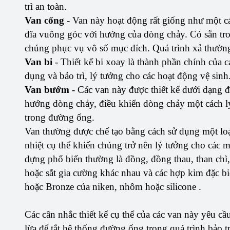
trì an toàn.
Van cổng
- Van này hoạt động rất giống như một 
đĩa vuông góc với hướng của dòng chảy. Có sẵn tron
chúng phục vụ vô số mục đích. Quá trình xả thườn
Van bi
- Thiết kế bi xoay là thành phần chính của 
dụng và bảo trì, lý tưởng cho các hoạt động vệ sinh
Van bướm
- Các van này được thiết kế dưới dạng đ
hướng dòng chảy, điều khiển dòng chảy một cách lý 
trong đường ống.
Van thường được chế tạo bằng cách sử dụng một loạt
nhiệt cụ thể khiến chúng trở nên lý tưởng cho các 
dựng phổ biến thường là đồng, đồng thau, than chì
hoặc sắt gia cường khác nhau và các hợp kim đặc biệ
hoặc Bronze của niken, nhôm hoặc silicone .
Các cân nhắc thiết kế cụ thể của các van này yêu cầ
lừa để tắt hệ thống đường ống trong quá trình bảo tr