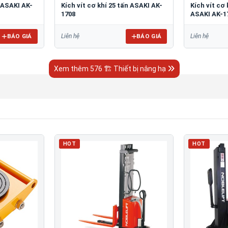
n ASAKI AK-
Kích vít cơ khí 25 tấn ASAKI AK-
Kích vít cơ 
1708
ASAKI AK-1
BÁO GIÁ
BÁO GIÁ
Liên hệ
Liên hệ
Xem thêm 576 🏗 Thiết bị nâng hạ
HOT
HOT