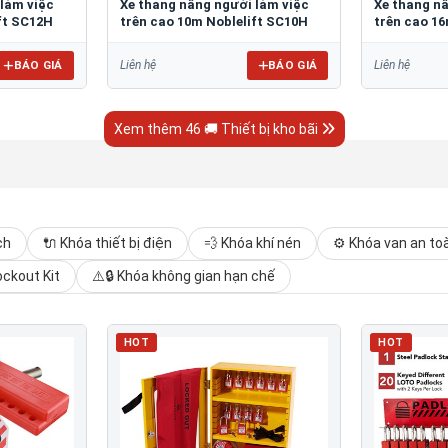
 làm việc
Xe thang nâng người làm việc
Xe thang n
ft SC12H
trên cao 10m Noblelift SC10H
trên cao 1
BÁO GIÁ
BÁO GIÁ
Liên hệ
Liên hệ
Xem thêm 46 🚚 Thiết bị kho bãi
ch
🔌 Khóa thiết bị điện
💨 Khóa khí nén
⚙️ Khóa van an to
ockout Kit
⚠️🔒 Khóa không gian hạn chế
HOT
HOT