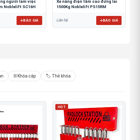
âng người làm việc
Xe nâng điện tầm cao đứng lái
6m Noblelift SC16H
1500Kg Noblelift PS15RM
BÁO GIÁ
BÁO GIÁ
Liên hệ
àn
⛓ Khóa cáp
🏷️ Thẻ khóa
HOT