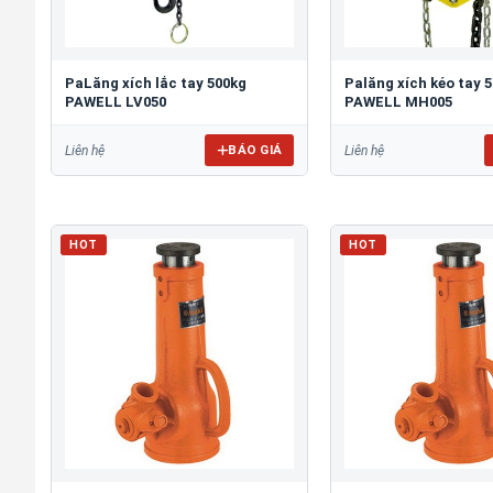
PaLăng xích lắc tay 500kg
Palăng xích kéo tay 
PAWELL LV050
PAWELL MH005
BÁO GIÁ
Liên hệ
Liên hệ
HOT
HOT