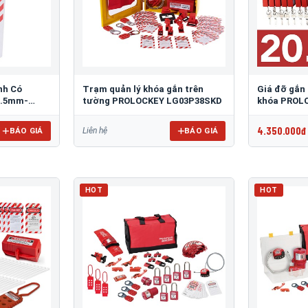
nh Có
Trạm quản lý khóa gắn trên
Giá đỡ gắn
9.5mm-
tường PROLOCKEY LG03P38SKD
khóa PROL
BVL03
4.350.000đ
BÁO GIÁ
BÁO GIÁ
Liên hệ
HOT
HOT