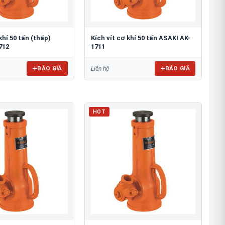
khí 50 tấn (thấp)
Kích vít cơ khí 50 tấn ASAKI AK-
712
1711
BÁO GIÁ
BÁO GIÁ
Liên hệ
HOT