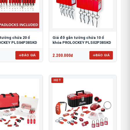
 tường chứa 20 ổ
Giá đỡ gắn tường chứa 10 ổ
OCKEY PLS04P38SKD
khóa PROLOCKEY PLS02P38SKD
2.200.000đ
BÁO GIÁ
BÁO GIÁ
HOT