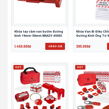
Khóa tay cầm van bướm đường
Khóa Van Bi Điều Chỉ
kính 19mm-50mm BRADY 49303
Đường Kính Ống Từ 
31mm PROLOCKEY A
1.450.000đ
385.000đ
BÁO GIÁ
HOT
HOT