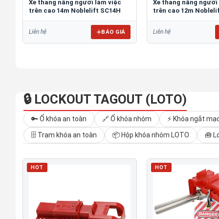
Xe thang nâng người làm việc
Xe thang nâng người
trên cao 14m Noblelift SC14H
trên cao 12m Nobleli
BÁO GIÁ
Liên hệ
Liên hệ
🔒 LOCKOUT TAGOUT (LOTO)
🔑 Ổ khóa an toàn
🔗 Ổ khóa nhóm
⚡ Khóa ngắt mạ
🗄 Trạm khóa an toàn
📦 Hộp khóa nhóm LOTO
🧰 L
HOT
HOT