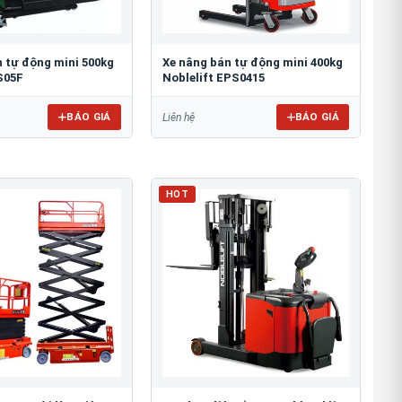
 tự động mini 500kg
Xe nâng bán tự động mini 400kg
S05F
Noblelift EPS0415
BÁO GIÁ
BÁO GIÁ
Liên hệ
HOT