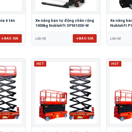
óa 6 tấn
Xe nâng bán tự động chân rộng
Xe nâng bán
1000kg Noblelift SPM1030-W
Noblelift P
BÁO GIÁ
BÁO GIÁ
Liên hệ
Liên hệ
HOT
HOT