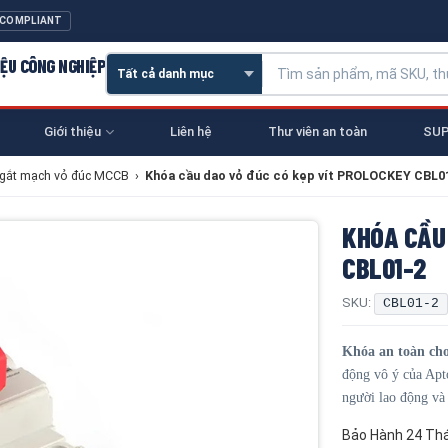
 COMPLIANT
IỆU CÔNG NGHIỆP
Giới thiệu
Liên hệ
Thư viên an toàn
SUP
gắt mạch vỏ đúc MCCB
›
Khóa cầu dao vỏ đúc có kẹp vít PROLOCKEY CBL0
KHÓA CẦU
CBL01-2
SKU:
CBL01-2
Khóa an toàn c
động vô ý của Apto
người lao động và
Bảo Hành 24 Th