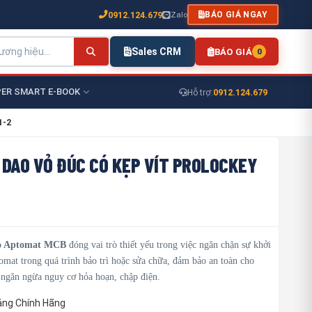
0912.124.679
Zalo
BÁO GIÁ NGAY
Sales CRM
BÁO GIÁ
0
ER SMART E-BOOK
0912.124.679
Hỗ trợ:
1-2
 DAO VỎ ĐÚC CÓ KẸP VÍT PROLOCKEY
ho Aptomat MCB
đóng vai trò thiết yếu trong việc ngăn chặn sự khởi
mat trong quá trình bảo trì hoặc sửa chữa, đảm bảo an toàn cho
 ngăn ngừa nguy cơ hỏa hoạn, chập điện.
áng Chính Hãng