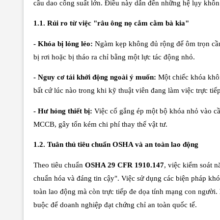
cầu dao công suất lớn. Điều này dẫn đến những hệ lụy khôn
1.1. Rủi ro từ việc "râu ông nọ cắm cằm bà kia"
- Khóa bị lỏng lẻo:
Ngàm kẹp không đủ rộng để ôm trọn cần g
bị rơi hoặc bị tháo ra chỉ bằng một lực tác động nhỏ.
- Nguy cơ tái khởi động ngoài ý muốn:
Một chiếc khóa khôn
bất cứ lúc nào trong khi kỹ thuật viên đang làm việc trực tiế
- Hư hỏng thiết bị:
Việc cố gắng ép một bộ khóa nhỏ vào cần
MCCB, gây tốn kém chi phí thay thế vật tư.
1.2. Tuân thủ tiêu chuẩn OSHA và an toàn lao động
Theo tiêu chuẩn
OSHA 29 CFR 1910.147
, việc kiểm soát 
chuẩn hóa và đáng tin cậy". Việc sử dụng các biện pháp kh
toàn lao động mà còn trực tiếp đe dọa tính mạng con người.
buộc để doanh nghiệp đạt chứng chỉ an toàn quốc tế.