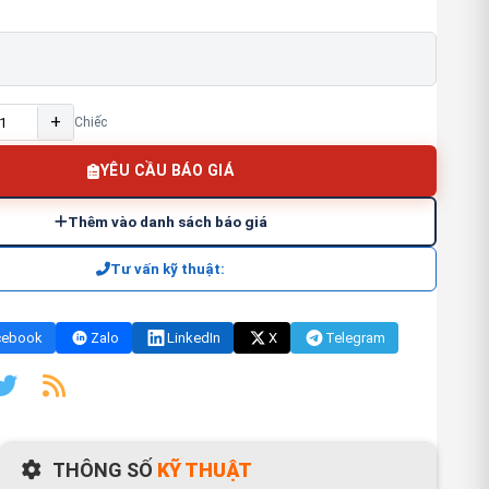
+
Chiếc
YÊU CẦU BÁO GIÁ
Thêm vào danh sách báo giá
Tư vấn kỹ thuật:
cebook
Zalo
LinkedIn
X
Telegram
THÔNG SỐ
KỸ THUẬT