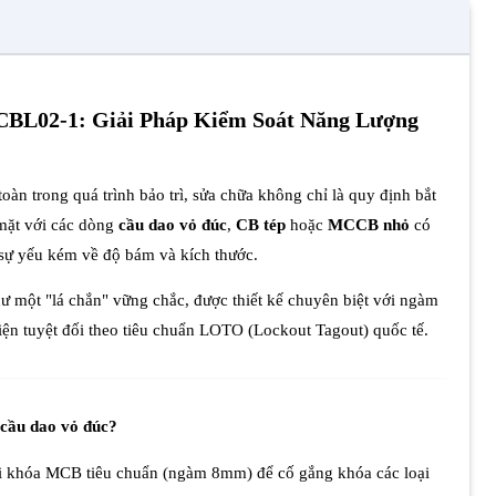
BL02-1: Giải Pháp Kiểm Soát Năng Lượng
oàn trong quá trình bảo trì, sửa chữa không chỉ là quy định bắt
 mặt với các dòng
cầu dao vỏ đúc
,
CB tép
hoặc
MCCB nhỏ
có
ộ sự yếu kém về độ bám và kích thước.
ư một "lá chắn" vững chắc, được thiết kế chuyên biệt với ngàm
điện tuyệt đối theo tiêu chuẩn LOTO (Lockout Tagout) quốc tế.
 cầu dao vỏ đúc?
oại khóa MCB tiêu chuẩn (ngàm 8mm) để cố gắng khóa các loại