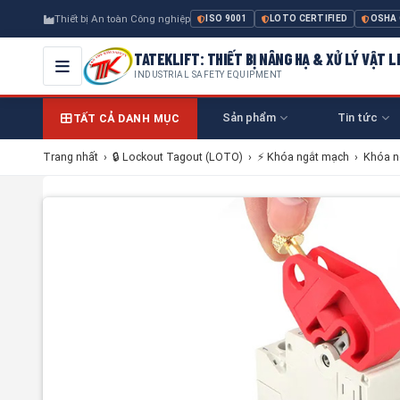
Thiết bị An toàn Công nghiệp
ISO 9001
LOTO CERTIFIED
OSHA
TATEKLIFT: THIẾT BỊ NÂNG HẠ & XỬ LÝ VẬT L
INDUSTRIAL SAFETY EQUIPMENT
Sản phẩm
Tin tức
TẤT CẢ DANH MỤC
Trang nhất
›
🔒 Lockout Tagout (LOTO)
›
⚡ Khóa ngắt mạch
›
Khóa n