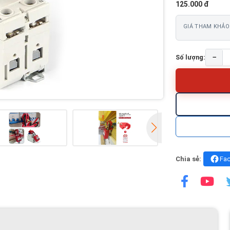
125.000 đ
GIÁ THAM KHẢO
−
Số lượng:
Chia sẻ:
Fa