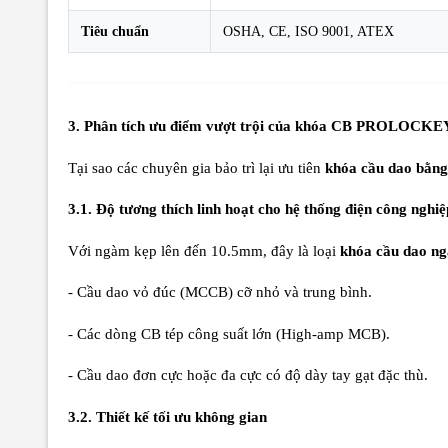
Tiêu chuẩn
OSHA, CE, ISO 9001, ATEX
3. Phân tích ưu điểm vượt trội của khóa CB PROLOCK
Tại sao các chuyên gia bảo trì lại ưu tiên
khóa cầu dao bằng 
3.1. Độ tương thích linh hoạt cho hệ thống điện công nghiệ
Với ngàm kẹp lên đến 10.5mm, đây là loại
khóa cầu dao n
- Cầu dao vỏ đúc (MCCB) cỡ nhỏ và trung bình.
- Các dòng CB tép công suất lớn (High-amp MCB).
- Cầu dao đơn cực hoặc đa cực có độ dày tay gạt đặc thù.
3.2. Thiết kế tối ưu không gian