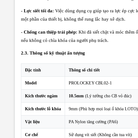
- Lực siết tối đa:
Việc dùng dụng cụ giúp tạo ra lực ép cực l
một phần của thiết bị, không thể rung lắc hay xê dịch.
- Chống can thiệp trái phép:
Khi đã siết chặt và móc thêm ổ
nếu không có chìa khóa của người phụ trách.
2.3. Thông số kỹ thuật ấn tượng
Đặc tính
Thông số chi tiết
Model
PROLOCKEY CBL02-1
Kích thước ngàm
10.5mm
(Lý tưởng cho CB vỏ đúc)
Kích thước lỗ khóa
9mm (Phù hợp mọi loại ổ khóa LOTO)
Vật liệu
PA Nylon tăng cường (PA6)
Cơ chế
Sử dụng vít siết (Không cần tua vít)