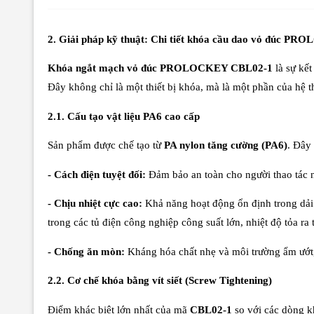
2. Giải pháp kỹ thuật: Chi tiết khóa cầu dao vỏ đúc 
Khóa ngắt mạch vỏ đúc PROLOCKEY CBL02-1
là sự kết
Đây không chỉ là một thiết bị khóa, mà là một phần của hệ 
2.1. Cấu tạo vật liệu PA6 cao cấp
Sản phẩm được chế tạo từ
PA nylon tăng cường (PA6)
. Đây 
- Cách điện tuyệt đối:
Đảm bảo an toàn cho người thao tác n
- Chịu nhiệt cực cao:
Khả năng hoạt động ổn định trong dải
trong các tủ điện công nghiệp công suất lớn, nhiệt độ tỏa ra 
- Chống ăn mòn:
Kháng hóa chất nhẹ và môi trường ẩm ướt
2.2. Cơ chế khóa bằng vít siết (Screw Tightening)
Điểm khác biệt lớn nhất của mã
CBL02-1
so với các dòng k