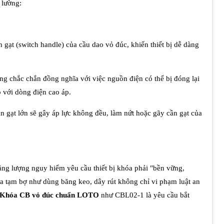
 lường:
ạt (switch handle) của cầu dao vỏ đúc, khiến thiết bị dễ dàng
g chắc chắn đồng nghĩa với việc nguồn điện có thể bị đóng lại
p với dòng điện cao áp.
 gạt lớn sẽ gây áp lực không đều, làm nứt hoặc gãy cần gạt của
năng lượng nguy hiểm yêu cầu thiết bị khóa phải "bền vững,
óa tạm bợ như dùng băng keo, dây rút không chỉ vi phạm luật an
Khóa CB vỏ đúc chuẩn LOTO
như CBL02-1 là yêu cầu bắt