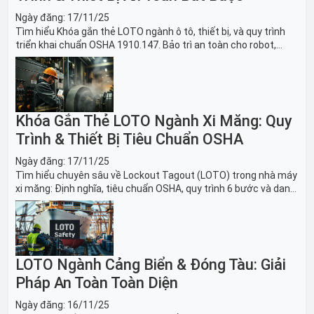
Ngày đăng:
17/11/25
Tìm hiểu Khóa gắn thẻ LOTO ngành ô tô, thiết bị, và quy trình
triển khai chuẩn OSHA 1910.147. Bảo trì an toàn cho robot,
băng tải sản xuất ô tô và dây chuyền lắp ráp xe hơi.
Khóa Gắn Thẻ LOTO Ngành Xi Măng: Quy
Trình & Thiết Bị Tiêu Chuẩn OSHA
Ngày đăng:
17/11/25
Tìm hiểu chuyên sâu về Lockout Tagout (LOTO) trong nhà máy
xi măng: Định nghĩa, tiêu chuẩn OSHA, quy trình 6 bước và danh
sách thiết bị LOTO thiết yếu. Giải pháp bảo trì lò nung, máy
nghiền an toàn.
LOTO Ngành Cảng Biển & Đóng Tàu: Giải
Pháp An Toàn Toàn Diện
Ngày đăng:
16/11/25