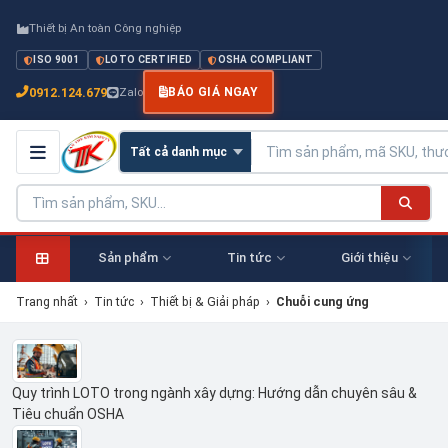
Thiết bị An toàn Công nghiệp
ISO 9001
LOTO CERTIFIED
OSHA COMPLIANT
0912.124.679
Zalo
BÁO GIÁ NGAY
Sản phẩm
Tin tức
Giới thiệu
Trang nhất
›
Tin tức
›
Thiết bị & Giải pháp
›
Chuỗi cung ứng
Quy trình LOTO trong ngành xây dựng: Hướng dẫn chuyên sâu &
Tiêu chuẩn OSHA