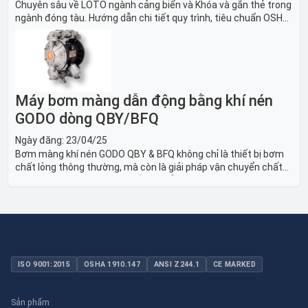
Chuyên sâu về LOTO ngành cảng biển và Khóa và gắn thẻ trong
ngành đóng tàu. Hướng dẫn chi tiết quy trình, tiêu chuẩn OSHA,
thiết bị và Giải pháp LOTO trong công nghiệp đóng tàu toàn
diện.
Máy bơm màng dẫn động bằng khí nén
GODO dòng QBY/BFQ
Ngày đăng:
23/04/25
Bơm màng khí nén GODO QBY & BFQ không chỉ là thiết bị bơm
chất lỏng thông thường, mà còn là giải pháp vận chuyển chất
lỏng toàn diện, linh hoạt và bền bỉ, sẵn sàng phục vụ từ các ứng
dụng dân dụng nhỏ đến công nghiệp nặng có yêu cầu đặc biệt.
ISO 9001:2015
OSHA 1910.147
ANSI Z244.1
CE MARKED
Sản phẩm