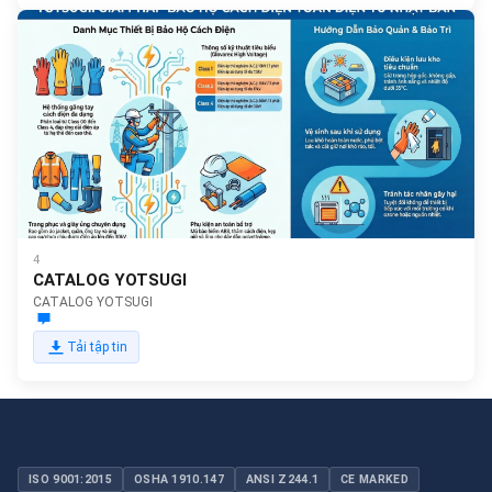
4
CATALOG YOTSUGI
CATALOG YOTSUGI
Tải tập tin
ISO 9001:2015
OSHA 1910.147
ANSI Z244.1
CE MARKED