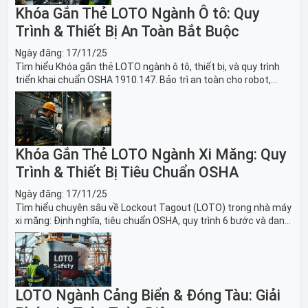
Khóa Gắn Thẻ LOTO Ngành Ô tô: Quy
Trình & Thiết Bị An Toàn Bắt Buộc
Ngày đăng:
17/11/25
Tìm hiểu Khóa gắn thẻ LOTO ngành ô tô, thiết bị, và quy trình
triển khai chuẩn OSHA 1910.147. Bảo trì an toàn cho robot,
băng tải sản xuất ô tô và dây chuyền lắp ráp xe hơi.
Khóa Gắn Thẻ LOTO Ngành Xi Măng: Quy
Trình & Thiết Bị Tiêu Chuẩn OSHA
Ngày đăng:
17/11/25
Tìm hiểu chuyên sâu về Lockout Tagout (LOTO) trong nhà máy
xi măng: Định nghĩa, tiêu chuẩn OSHA, quy trình 6 bước và danh
sách thiết bị LOTO thiết yếu. Giải pháp bảo trì lò nung, máy
nghiền an toàn.
LOTO Ngành Cảng Biển & Đóng Tàu: Giải