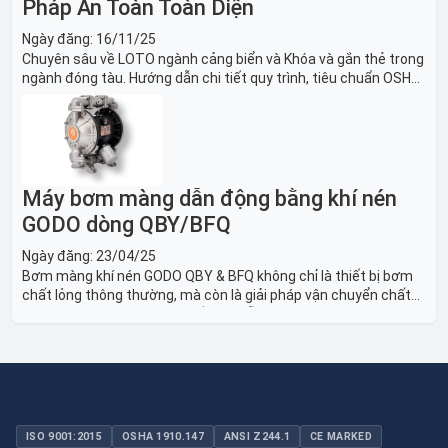
Pháp An Toàn Toàn Diện
Ngày đăng:
16/11/25
Chuyên sâu về LOTO ngành cảng biển và Khóa và gắn thẻ trong
ngành đóng tàu. Hướng dẫn chi tiết quy trình, tiêu chuẩn OSHA,
thiết bị và Giải pháp LOTO trong công nghiệp đóng tàu toàn
diện.
Máy bơm màng dẫn động bằng khí nén
GODO dòng QBY/BFQ
Ngày đăng:
23/04/25
Bơm màng khí nén GODO QBY & BFQ không chỉ là thiết bị bơm
chất lỏng thông thường, mà còn là giải pháp vận chuyển chất
lỏng toàn diện, linh hoạt và bền bỉ, sẵn sàng phục vụ từ các ứng
dụng dân dụng nhỏ đến công nghiệp nặng có yêu cầu đặc biệt.
ISO 9001:2015
OSHA 1910.147
ANSI Z244.1
CE MARKED