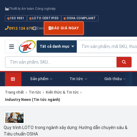
Thiết bị An toàn Công nghiệp
ISO 9001
LOTO CERTIFIED
OSHA COMPLIANT
0912.124.679
Zalo
BÁO GIÁ NGAY
Sản phẩm
Tin tức
Giới thiệu
Trang nhất
›
Tin tức
›
Kiến thức & Tin tức
›
Industry News (Tin tức ngành)
Quy trình LOTO trong ngành xây dựng: Hướng dẫn chuyên sâu &
Tiêu chuẩn OSHA