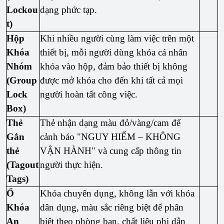
Lockou
dạng phức tạp.
t)
Hộp
Khi nhiều người cùng làm việc trên một
Khóa
thiết bị, mỗi người dùng khóa cá nhân
Nhóm
khóa vào hộp, đảm bảo thiết bị không
(Group
được mở khóa cho đến khi tất cả mọi
Lock
người hoàn tất công việc.
Box)
Thẻ
Thẻ nhận dạng màu đỏ/vàng/cam để
Gắn
cảnh báo "NGUY HIỂM – KHÔNG
thẻ
VẬN HÀNH" và cung cấp thông tin
(Tagout
người thực hiện.
Tags)
Ổ
Khóa chuyên dụng, không lẫn với khóa
Khóa
dân dụng, màu sắc riêng biệt để phân
An
biệt theo phòng ban, chất liệu phi dẫn