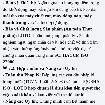
- Bảo vệ Thiết bị:
Ngăn ngừa hư hỏng nghiêm trọng
do khởi động máy bất ngờ khi đang bảo trì, kéo dài
tuổi thọ của
máy chiết rót, máy đóng nắp, máy
thanh trùng
và các thiết bị tự động.
- Bảo vệ Chất lượng Sản phẩm (An toàn Thực
phẩm):
LOTO chuẩn mực giúp quản lý vệ sinh
nghiêm ngặt, ngăn chặn dị vật, hóa chất vô tình xâm
nhập vào đường ống/máy móc, hỗ trợ việc đạt các
chứng nhận quan trọng như
SC, HACCP, ISO
22000
.
🌟 7.2. Hợp chuẩn và Nâng cao Uy tín
- Tuân thủ Pháp lý:
Đáp ứng các yêu cầu pháp lý
trong nước (TCVN, Luật LVSLĐ) và quốc tế (OSHA,
ISO).
LOTO hợp chuẩn là điều kiện tiên quyết cho
việc xuất khẩu
và làm việc với các đối tác lớn.
- Nâng cao Uy tín:
Chứng minh cam kết mạnh mẽ