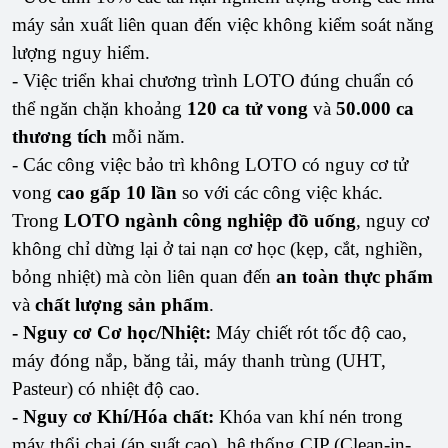
máy sản xuất liên quan đến việc không kiểm soát năng
lượng nguy hiểm.
- Việc triển khai chương trình LOTO đúng chuẩn có
thể ngăn chặn khoảng
120 ca tử vong
và
50.000 ca
thương tích
mỗi năm.
- Các công việc bảo trì không LOTO có nguy cơ tử
vong
cao gấp 10 lần
so với các công việc khác.
Trong
LOTO ngành công nghiệp đồ uống
, nguy cơ
không chỉ dừng lại ở tai nạn cơ học (kẹp, cắt, nghiền,
bỏng nhiệt) mà còn liên quan đến
an toàn thực phẩm
và
chất lượng sản phẩm
.
- Nguy cơ Cơ học/Nhiệt:
Máy chiết rót tốc độ cao,
máy đóng nắp, băng tải, máy thanh trùng (UHT,
Pasteur) có nhiệt độ cao.
- Nguy cơ Khí/Hóa chất:
Khóa van khí nén trong
máy thổi chai (áp suất cao), hệ thống CIP (Clean-in-