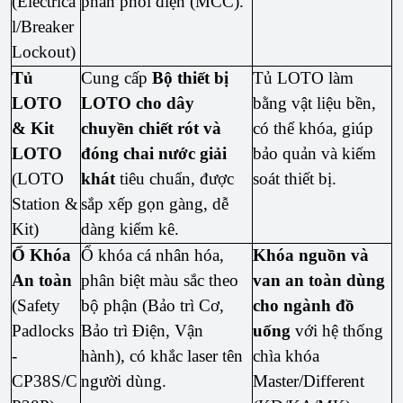
(Electrica
phân phối điện (MCC).
l/Breaker
Lockout)
Tủ
Cung cấp
Bộ thiết bị
Tủ LOTO làm
LOTO
LOTO cho dây
bằng vật liệu bền,
& Kit
chuyền chiết rót và
có thể khóa, giúp
LOTO
đóng chai nước giải
bảo quản và kiểm
(LOTO
khát
tiêu chuẩn, được
soát thiết bị.
Station &
sắp xếp gọn gàng, dễ
Kit)
dàng kiểm kê.
Ổ Khóa
Ổ khóa cá nhân hóa,
Khóa nguồn và
An toàn
phân biệt màu sắc theo
van an toàn dùng
(Safety
bộ phận (Bảo trì Cơ,
cho ngành đồ
Padlocks
Bảo trì Điện, Vận
uống
với hệ thống
-
hành), có khắc laser tên
chìa khóa
CP38S/C
người dùng.
Master/Different