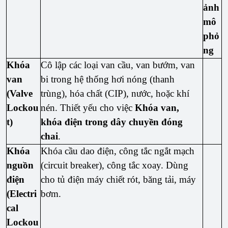
ảnh
mô
phỏ
ng
Khóa
Cô lập các loại van cầu, van bướm, van
van
bi trong hệ thống hơi nóng (thanh
(Valve
trùng), hóa chất (CIP), nước, hoặc khí
Lockou
nén. Thiết yếu cho việc
Khóa van,
t)
khóa điện trong dây chuyền đóng
chai
.
Khóa
Khóa cầu dao điện, công tắc ngắt mạch
nguồn
(circuit breaker), công tắc xoay. Dùng
điện
cho tủ điện máy chiết rót, băng tải, máy
(Electri
bơm.
cal
Lockou