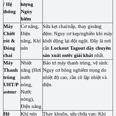
/ Hệ
lượng
thống
Nguy
hiểm
Máy
Cơ năng,
Sửa kẹt chai/nắp, thay gioăng
Chiết
Điện
đệm: Nguy cơ kẹp/nghiền khi máy
rót &
năng, Khí
khởi động lại đột ngột. Đây là nơi
Đóng
nén
cần
Lockout Tagout dây chuyền
chai
sản xuất nước giải khát
nhất.
Máy
Nhiệt
Bảo trì máy thanh trùng, vệ sinh:
Thanh
năng (Hơi
Nguy cơ bỏng nghiêm trọng do
trùng
nước
nhiệt độ cao, cần cô lập nhiệt và
UHT/P
nóng,
điện.
asteur
Nước
nóng),
Điện năng
Hệ
Khí nén
Thay khuôn, sửa chữa van: Khí