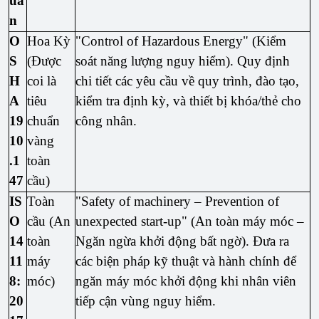
uẩ
n
O
Hoa Kỳ
"Control of Hazardous Energy" (Kiểm
S
(Được
soát năng lượng nguy hiểm). Quy định
H
coi là
chi tiết các yêu cầu về quy trình, đào tạo,
A
tiêu
kiểm tra định kỳ, và thiết bị khóa/thẻ cho
19
chuẩn
công nhân.
10
vàng
.1
toàn
47
cầu)
IS
Toàn
"Safety of machinery – Prevention of
O
cầu (An
unexpected start-up" (An toàn máy móc –
14
toàn
Ngăn ngừa khởi động bất ngờ). Đưa ra
11
máy
các biện pháp kỹ thuật và hành chính để
8:
móc)
ngăn máy móc khởi động khi nhân viên
20
tiếp cận vùng nguy hiểm.