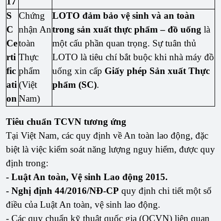
17
S
Chứng
LOTO đảm bảo vệ sinh và an toàn
C
nhận An
trong sản xuất thực phẩm – đồ uống
là
Ce
toàn
một cấu phần quan trọng. Sự tuân thủ
rti
Thực
LOTO là tiêu chí bắt buộc khi nhà máy đồ
fic
phẩm
uống xin cấp
Giấy phép Sản xuất Thực
ati
(Việt
phẩm (SC)
.
on
Nam)
Tiêu chuẩn TCVN tương ứng
Tại Việt Nam, các quy định về An toàn lao động, đặc
biệt là việc kiểm soát năng lượng nguy hiểm, được quy
định trong:
- Luật An toàn, Vệ sinh Lao động 2015.
- Nghị định 44/2016/NĐ-CP
quy định chi tiết một số
điều của Luật An toàn, vệ sinh lao động.
- Các quy chuẩn kỹ thuật quốc gia (QCVN) liên quan