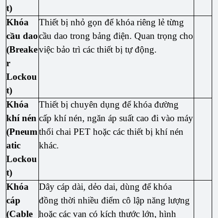
t)
Khóa
Thiết bị nhỏ gọn để khóa riêng lẻ từng
cầu dao
cầu dao trong bảng điện. Quan trọng cho
(Breake
việc bảo trì các thiết bị tự động.
r
Lockou
t)
Khóa
Thiết bị chuyên dụng để khóa đường
khí nén
cấp khí nén, ngăn áp suất cao đi vào máy
(Pneum
thổi chai PET hoặc các thiết bị khí nén
atic
khác.
Lockou
t)
Khóa
Dây cáp dài, dẻo dai, dùng để khóa
cáp
đồng thời nhiều điểm cô lập năng lượng
(Cable
hoặc các van có kích thước lớn, hình