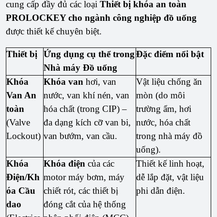
cung cấp đầy đủ các loại
Thiết bị khóa an toàn
PROLOCKEY cho ngành công nghiệp đồ uống
được thiết kế chuyên biệt.
Thiết bị
Ứng dụng cụ thể trong
Đặc điểm nổi bật
Nhà máy Đồ uống
Khóa
Khóa van
hơi, van
Vật liệu chống ăn
Van An
nước, van khí nén, van
mòn (do môi
toàn
hóa chất (trong CIP) –
trường ẩm, hơi
(Valve
đa dạng kích cỡ van bi,
nước, hóa chất
Lockout)
van bướm, van cầu.
trong nhà máy đồ
uống).
Khóa
Khóa điện
của các
Thiết kế linh hoạt,
Điện/Kh
motor máy bơm, máy
dễ lắp đặt, vật liệu
óa Cầu
chiết rót, các thiết bị
phi dẫn điện.
dao
đóng cắt của hệ thống