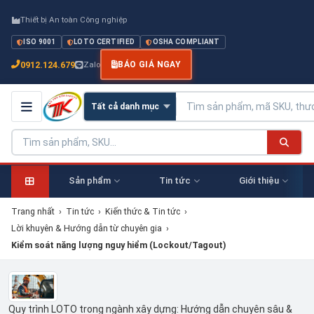
Thiết bị An toàn Công nghiệp
ISO 9001
LOTO CERTIFIED
OSHA COMPLIANT
0912.124.679
Zalo
BÁO GIÁ NGAY
Sản phẩm
Tin tức
Giới thiệu
Trang nhất
›
Tin tức
›
Kiến thức & Tin tức
›
Lời khuyên & Hướng dẫn từ chuyên gia
›
Kiểm soát năng lượng nguy hiểm (Lockout/Tagout)
Quy trình LOTO trong ngành xây dựng: Hướng dẫn chuyên sâu &