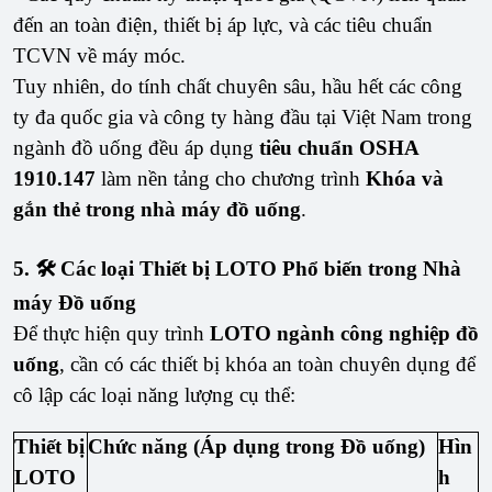
đến an toàn điện, thiết bị áp lực, và các tiêu chuẩn
TCVN về máy móc.
Tuy nhiên, do tính chất chuyên sâu, hầu hết các công
ty đa quốc gia và công ty hàng đầu tại Việt Nam trong
ngành đồ uống đều áp dụng
tiêu chuẩn OSHA
1910.147
làm nền tảng cho chương trình
Khóa và
gắn thẻ trong nhà máy đồ uống
.
5. 🛠️ Các loại Thiết bị LOTO Phổ biến trong Nhà
máy Đồ uống
Để thực hiện quy trình
LOTO ngành công nghiệp đồ
uống
, cần có các thiết bị khóa an toàn chuyên dụng để
cô lập các loại năng lượng cụ thể:
Thiết bị
Chức năng (Áp dụng trong Đồ uống)
Hìn
LOTO
h