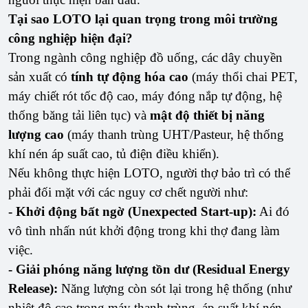
Tại sao LOTO lại quan trọng trong môi trường
công nghiệp hiện đại?
Trong ngành công nghiệp đồ uống, các dây chuyền
sản xuất có
tính tự động hóa cao
(máy thổi chai PET,
máy chiết rót tốc độ cao, máy đóng nắp tự động, hệ
thống băng tải liên tục) và
mật độ thiết bị năng
lượng cao
(máy thanh trùng UHT/Pasteur, hệ thống
khí nén áp suất cao, tủ điện điều khiển).
Nếu không thực hiện LOTO, người thợ bảo trì có thể
phải đối mặt với các nguy cơ chết người như:
- Khởi động bất ngờ (Unexpected Start-up):
Ai đó
vô tình nhấn nút khởi động trong khi thợ đang làm
việc.
- Giải phóng năng lượng tồn dư (Residual Energy
Release):
Năng lượng còn sót lại trong hệ thống (như
nhiệt độ cao trong máy thanh trùng, áp suất khí nén