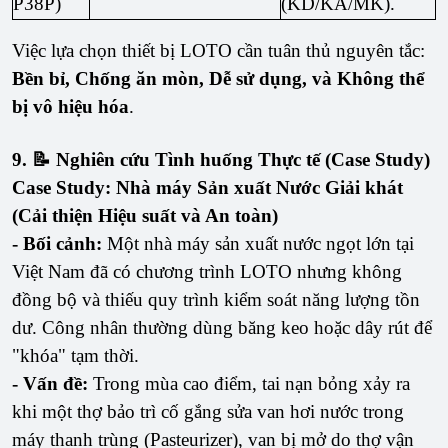
P38P)
(KD/KA/MK).
Việc lựa chọn thiết bị LOTO cần tuân thủ nguyên tắc:
Bền bỉ, Chống ăn mòn, Dễ sử dụng, và Không thể
bị vô hiệu hóa
.
9. 📝 Nghiên cứu Tình huống Thực tế (Case Study)
Case Study: Nhà máy Sản xuất Nước Giải khát
(Cải thiện Hiệu suất và An toàn)
- Bối cảnh:
Một nhà máy sản xuất nước ngọt lớn tại
Việt Nam đã có chương trình LOTO nhưng không
đồng bộ và thiếu quy trình kiểm soát năng lượng tồn
dư. Công nhân thường dùng băng keo hoặc dây rút để
"khóa" tạm thời.
- Vấn đề:
Trong mùa cao điểm, tai nạn bỏng xảy ra
khi một thợ bảo trì cố gắng sửa van hơi nước trong
máy thanh trùng (Pasteurizer), van bị mở do thợ vận