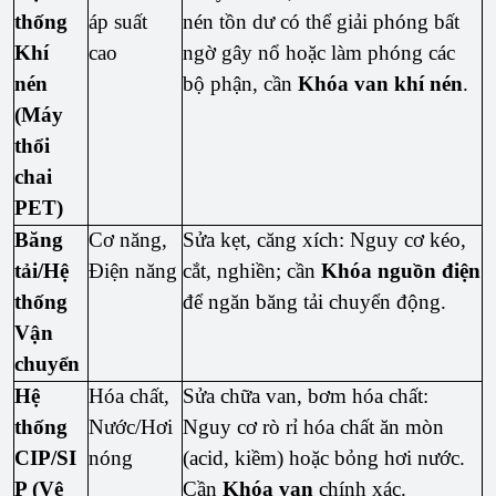
thống
áp suất
nén tồn dư có thể giải phóng bất
Khí
cao
ngờ gây nổ hoặc làm phóng các
nén
bộ phận, cần
Khóa van khí nén
.
(Máy
thổi
chai
PET)
Băng
Cơ năng,
Sửa kẹt, căng xích: Nguy cơ kéo,
tải/Hệ
Điện năng
cắt, nghiền; cần
Khóa nguồn điện
thống
để ngăn băng tải chuyển động.
Vận
chuyển
Hệ
Hóa chất,
Sửa chữa van, bơm hóa chất:
thống
Nước/Hơi
Nguy cơ rò rỉ hóa chất ăn mòn
CIP/SI
nóng
(acid, kiềm) hoặc bỏng hơi nước.
P (Vệ
Cần
Khóa van
chính xác.