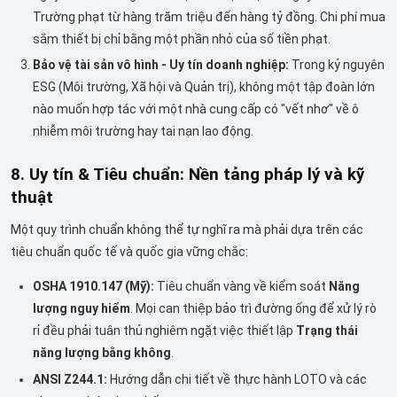
Trường phạt từ hàng trăm triệu đến hàng tỷ đồng. Chi phí mua
sắm thiết bị chỉ bằng một phần nhỏ của số tiền phạt.
Bảo vệ tài sản vô hình - Uy tín doanh nghiệp:
Trong kỷ nguyên
ESG (Môi trường, Xã hội và Quản trị), không một tập đoàn lớn
nào muốn hợp tác với một nhà cung cấp có "vết nhơ" về ô
nhiễm môi trường hay tai nạn lao động.
8. Uy tín & Tiêu chuẩn: Nền tảng pháp lý và kỹ
thuật
Một quy trình chuẩn không thể tự nghĩ ra mà phải dựa trên các
tiêu chuẩn quốc tế và quốc gia vững chắc:
OSHA 1910.147 (Mỹ):
Tiêu chuẩn vàng về kiểm soát
Năng
lượng nguy hiểm
. Mọi can thiệp bảo trì đường ống để xử lý rò
rỉ đều phải tuân thủ nghiêm ngặt việc thiết lập
Trạng thái
năng lượng bằng không
.
ANSI Z244.1:
Hướng dẫn chi tiết về thực hành LOTO và các