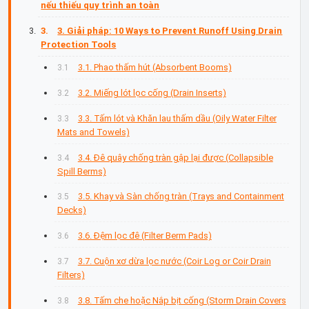
nếu thiếu quy trình an toàn
3. Giải pháp: 10 Ways to Prevent Runoff Using Drain
Protection Tools
3.1. Phao thấm hút (Absorbent Booms)
3.2. Miếng lót lọc cống (Drain Inserts)
3.3. Tấm lót và Khăn lau thấm dầu (Oily Water Filter
Mats and Towels)
3.4. Đê quây chống tràn gập lại được (Collapsible
Spill Berms)
3.5. Khay và Sàn chống tràn (Trays and Containment
Decks)
3.6. Đệm lọc đê (Filter Berm Pads)
3.7. Cuộn xơ dừa lọc nước (Coir Log or Coir Drain
Filters)
3.8. Tấm che hoặc Nắp bịt cống (Storm Drain Covers