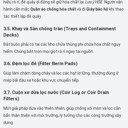
hiệu rò rỉ, đê quây di động sẽ giữ hóa chất lại.
Lưu ý HSE:
Người vận
hành cần mặc
Quần áo chống hóa chất
và đi
Giày bảo hộ
khi thao
tác thiết lập đê quây.
3.5. Khay và Sàn chống tràn (Trays and Containment
Decks)
Bắt buộc phải có tại các kho chứa thùng phi chứa hóa chất nguy
hiểm. Chúng bắt trọn mọi giọt rò rỉ ngay tại nguồn.
3.6. Đệm lọc đê (Filter Berm Pads)
Giúp làm chậm dòng chảy và lọc các hạt lơ lửng, thường dùng ở
mép bãi đậu xe hoặc khu vực chuyển tiếp.
3.7. Cuộn xơ dừa lọc nước (Coir Log or Coir Drain
Filters)
Một giải pháp dựa vào thiên nhiên, giúp chống xói mòn và lọc cặn
bẩn thân thiện với môi trường, lý tưởng cho các công trường xây
dựng.