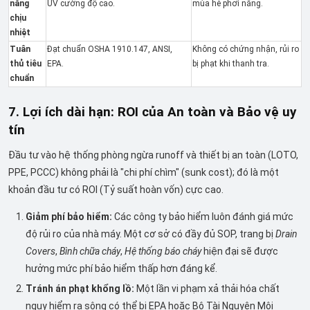
năng
UV cường độ cao.
mùa hè phơi nắng.
chịu
nhiệt
Tuân
Đạt chuẩn OSHA 1910.147, ANSI,
Không có chứng nhận, rủi ro
thủ tiêu
EPA.
bị phạt khi thanh tra.
chuẩn
7. Lợi ích dài hạn: ROI của An toàn và Bảo vệ uy
tín
Đầu tư vào hệ thống phòng ngừa runoff và thiết bị an toàn (LOTO,
PPE, PCCC) không phải là "chi phí chìm" (sunk cost); đó là một
khoản đầu tư có ROI (Tỷ suất hoàn vốn) cực cao.
Giảm phí bảo hiểm:
Các công ty bảo hiểm luôn đánh giá mức
độ rủi ro của nhà máy. Một cơ sở có đầy đủ SOP, trang bị
Drain
Covers
,
Bình chữa cháy
,
Hệ thống báo cháy
hiện đại sẽ được
hưởng mức phí bảo hiểm thấp hơn đáng kể.
Tránh án phạt khổng lồ:
Một lần vi phạm xả thải hóa chất
nguy hiểm ra sông có thể bị EPA hoặc Bộ Tài Nguyên Môi