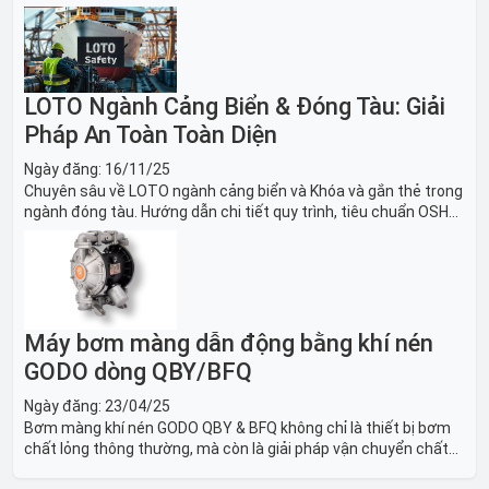
sách thiết bị LOTO thiết yếu. Giải pháp bảo trì lò nung, máy
nghiền an toàn.
LOTO Ngành Cảng Biển & Đóng Tàu: Giải
Pháp An Toàn Toàn Diện
Ngày đăng:
16/11/25
Chuyên sâu về LOTO ngành cảng biển và Khóa và gắn thẻ trong
ngành đóng tàu. Hướng dẫn chi tiết quy trình, tiêu chuẩn OSHA,
thiết bị và Giải pháp LOTO trong công nghiệp đóng tàu toàn
diện.
Máy bơm màng dẫn động bằng khí nén
GODO dòng QBY/BFQ
Ngày đăng:
23/04/25
Bơm màng khí nén GODO QBY & BFQ không chỉ là thiết bị bơm
chất lỏng thông thường, mà còn là giải pháp vận chuyển chất
lỏng toàn diện, linh hoạt và bền bỉ, sẵn sàng phục vụ từ các ứng