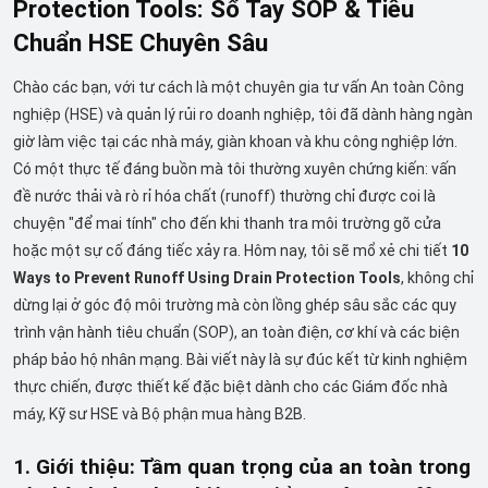
Protection Tools: Sổ Tay SOP & Tiêu
Chuẩn HSE Chuyên Sâu
Chào các bạn, với tư cách là một chuyên gia tư vấn An toàn Công
nghiệp (HSE) và quản lý rủi ro doanh nghiệp, tôi đã dành hàng ngàn
giờ làm việc tại các nhà máy, giàn khoan và khu công nghiệp lớn.
Có một thực tế đáng buồn mà tôi thường xuyên chứng kiến: vấn
đề nước thải và rò rỉ hóa chất (runoff) thường chỉ được coi là
chuyện "để mai tính" cho đến khi thanh tra môi trường gõ cửa
hoặc một sự cố đáng tiếc xảy ra. Hôm nay, tôi sẽ mổ xẻ chi tiết
10
Ways to Prevent Runoff Using Drain Protection Tools
, không chỉ
dừng lại ở góc độ môi trường mà còn lồng ghép sâu sắc các quy
trình vận hành tiêu chuẩn (SOP), an toàn điện, cơ khí và các biện
pháp bảo hộ nhân mạng. Bài viết này là sự đúc kết từ kinh nghiệm
thực chiến, được thiết kế đặc biệt dành cho các Giám đốc nhà
máy, Kỹ sư HSE và Bộ phận mua hàng B2B.
1. Giới thiệu: Tầm quan trọng của an toàn trong