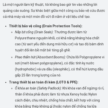
Là một người làm kỹ thuật, tôi không bao giờ tin vào những lời
quảng cáo suông. Sự khác biệt giữa một công cụ bảo vệ cứu được
cả nhà máy và một món đồ vứt đi nằm ở vật liệu chế tạo.
Thiết bị bảo vệ cống (Drain Protection Tools):
Nắp bịt cống (Drain Seals):
Thường được làm từ
Polyurethane nguyên khối, có khả năng kháng hóa chất
cao (từ axit yếu đến dung môi hữu cơ) và tạo độ bám dính
tuyệt đối lên bề mặt bê tông gồ ghề.
Phao thấm hút (Absorbent Booms):
Chứa lõi Polypropylene vi
sợi (melt-blown polypropylene), có đặc tính kỵ nước
(hydrophobic) và ưa dầu (oleophilic), có thể hút lượng dầu
gấp 25 lần trọng lượng của nó.
Trang thiết bị an toàn đi kèm (LOTO & PPE):
Ổ khóa an toàn (Safety Padlock):
Khi khóa van để ngừng rò rỉ,
thân ổ khóa phải được làm từ nhựa Xenoy hoặc Nylon
cách điện, chịu nhiệt, chống hóa chất, kết hợp với còng
khóa bằng thép không gỉ (hoặc nylon để chống tia lửa