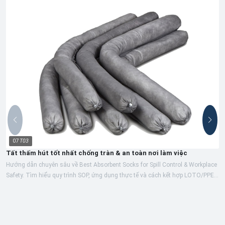
07
T03
Tất thấm hút tốt nhất chống tràn & an toàn nơi làm việc
Hướng dẫn chuyên sâu về Best Absorbent Socks for Spill Control & Workplace
Safety. Tìm hiểu quy trình SOP, ứng dụng thực tế và cách kết hợp LOTO/PPE...