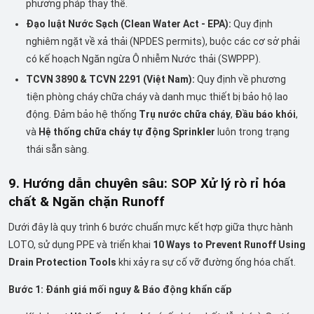
phương pháp thay thế.
Đạo luật Nước Sạch (Clean Water Act - EPA):
Quy định
nghiêm ngặt về xả thải (NPDES permits), buộc các cơ sở phải
có kế hoạch Ngăn ngừa Ô nhiễm Nước thải (SWPPP).
TCVN 3890 & TCVN 2291 (Việt Nam):
Quy định về phương
tiện phòng cháy chữa cháy và danh mục thiết bị bảo hộ lao
động. Đảm bảo hệ thống
Trụ nước chữa cháy
,
Đầu báo khói
,
và
Hệ thống chữa cháy tự động Sprinkler
luôn trong trạng
thái sẵn sàng.
9. Hướng dẫn chuyên sâu: SOP Xử lý rò rỉ hóa
chất & Ngăn chặn Runoff
Dưới đây là quy trình 6 bước chuẩn mực kết hợp giữa thực hành
LOTO, sử dụng PPE và triển khai
10 Ways to Prevent Runoff Using
Drain Protection Tools
khi xảy ra sự cố vỡ đường ống hóa chất.
Bước 1: Đánh giá mối nguy & Báo động khẩn cấp