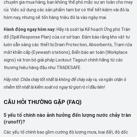
chuyên gia mua hàng, bạn không thể phó mặc sự an toàn cho may
rủi. Việc sử dụng các sản phẩm tạm bợ có thể tiết kiệm vài đô la
hôm nay, nhưng sẽ tốn hàng triệu đô la vào ngày mai.
Hành động ngay hôm nay:
Hãy rà soát lại Kế hoạch Ứng phó Tràn
đổ (Spill Response Plan) của cơ sở bạn. Đảm bảo rằng kho vật tư
luôn sẵn sàng các thiết bị Drain Protection, Absorbents, Trạm rửa
mắt khẩn cấp (Eyewash stations), Biển báo an toàn (Workplace
signs) và trọn bộ giải pháp Lockout Tagout chính hãng từ các
thương hiệu hàng đầu như TRADESAFE.
Hãy nhớ: Chữa cháy tốt nhất là không để cháy xảy ra, và ngăn chặn ô
nhiễm tốt nhất là kiểm soát nó ngay từ giọt rò rỉ đầu tiên!
CÂU HỎI THƯỜNG GẶP (FAQ)
5 yếu tố chính nào ảnh hưởng đến lượng nước chảy tràn
(runoff)?
Các yếu tố chính bao gồm cường độ lượng mưa, loại đất, độ dốc