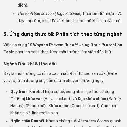
điện).
Thẻ cảnh báo an toàn (Tagout Device):
Phải làm từ nhựa PVC
dày, chịu được tia UV và không bị mờ chữ khi dính dầu mỡ.
5. Ứng dụng thực tế: Phân tích theo từng ngành
Việc áp dụng
10 Ways to Prevent Runoff Using Drain Protection
Tools
phải linh hoạt theo từng môi trường làm việc đặc thù:
Ngành Dầu khí & Hóa dầu
Đây là môi trường có rủi ro cao nhất. Rò rỉ từ các van cửa (Gate
valves) trên đường ống dẫn dầu là chuyện thường ngày.
Quy trình:
Khi phát hiện sự cố, công nhân lập tức sử dụng
Thiết bị khóa van
(Valve Lockout) và
Kẹp khóa nhóm
(Safety
Hasps) để thực hiện
Khóa nhóm
(Group Lockout), đảm bảo
không ai vô tình mở lại van.
Ngăn chặn Runoff:
Nhanh chóng trải
Absorbent Booms
quanh