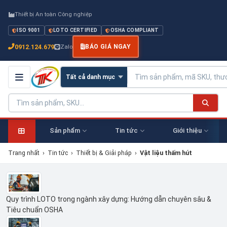
Thiết bị An toàn Công nghiệp
ISO 9001
LOTO CERTIFIED
OSHA COMPLIANT
0912.124.679
Zalo
BÁO GIÁ NGAY
Sản phẩm
Tin tức
Giới thiệu
Trang nhất
›
Tin tức
›
Thiết bị & Giải pháp
›
Vật liệu thấm hút
Quy trình LOTO trong ngành xây dựng: Hướng dẫn chuyên sâu &
Tiêu chuẩn OSHA