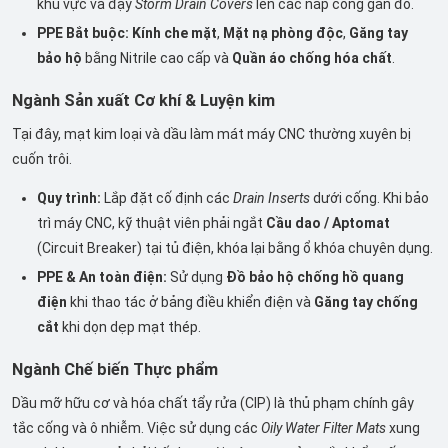
khu vực và đậy
Storm Drain Covers
lên các nắp cống gần đó.
PPE Bắt buộc:
Kính che mặt
,
Mặt nạ phòng độc
,
Găng tay
bảo hộ
bằng Nitrile cao cấp và
Quần áo chống hóa chất
.
Ngành Sản xuất Cơ khí & Luyện kim
Tại đây, mạt kim loại và dầu làm mát máy CNC thường xuyên bị
cuốn trôi.
Quy trình:
Lắp đặt cố định các
Drain Inserts
dưới cống. Khi bảo
trì máy CNC, kỹ thuật viên phải ngắt
Cầu dao / Aptomat
(Circuit Breaker) tại tủ điện, khóa lại bằng ổ khóa chuyên dụng.
PPE & An toàn điện:
Sử dụng
Đồ bảo hộ chống hồ quang
điện
khi thao tác ở bảng điều khiển điện và
Găng tay chống
cắt
khi dọn dẹp mạt thép.
Ngành Chế biến Thực phẩm
Dầu mỡ hữu cơ và hóa chất tẩy rửa (CIP) là thủ phạm chính gây
tắc cống và ô nhiễm. Việc sử dụng các
Oily Water Filter Mats
xung