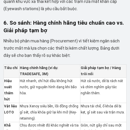
quanh khu vực xả thải kết hợp với các trạm rửa mắt khẩn cấp
(Eyewash stations) là yêu cầu bắt buộc.
6. So sánh: Hàng chính hãng tiêu chuẩn cao vs.
Giải pháp tạm bợ
Nhiều bộ phận mua hàng (Procurement) vì tiết kiệm ngân sách
trước mắt mà lựa chọn các thiết bị kém chất lượng. Bảng dưới
đây sẽ cho bạn thấy rõ sự khác biệt:
Tiêu chí
Hàng chính hãng (ví dụ:
Giải pháp tạm bợ / Hàng
TRADESAFE, 3M)
trôi nổi
Hiệu
Hút nhanh, chỉ hút dầu không hút
Hút cả nước, dễ bị rách nát
suất
nước, giữ nguyên hình dạng khi bão
và chìm nghỉm gây tắc
thấm
hòa.
nghẽn thêm.
hút
Vật liệu
Nhựa Xenoy siêu bền, lõi đồng chống
Nhựa tái chế, ổ khóa dễ bị
LOTO
gỉ sét, chìa khóa giữ lại khi mở (Key-
kẹt, gỉ sét sau vài trận mưa.
retaining).
Khả
Chịu được nhiệt độ khắc nghiệt và tia
Giòn, nứt gãy chỉ sau một