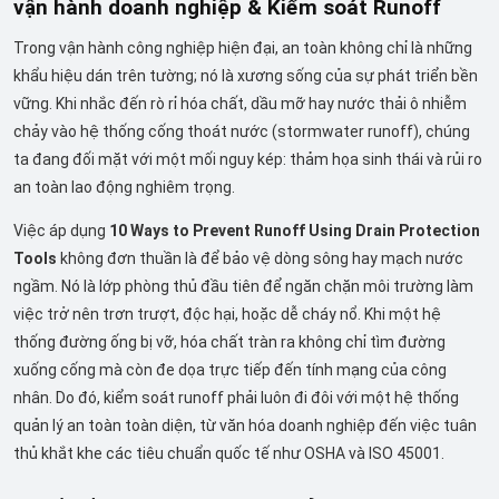
vận hành doanh nghiệp & Kiểm soát Runoff
Trong vận hành công nghiệp hiện đại, an toàn không chỉ là những
khẩu hiệu dán trên tường; nó là xương sống của sự phát triển bền
vững. Khi nhắc đến rò rỉ hóa chất, dầu mỡ hay nước thải ô nhiễm
chảy vào hệ thống cống thoát nước (stormwater runoff), chúng
ta đang đối mặt với một mối nguy kép: thảm họa sinh thái và rủi ro
an toàn lao động nghiêm trọng.
Việc áp dụng
10 Ways to Prevent Runoff Using Drain Protection
Tools
không đơn thuần là để bảo vệ dòng sông hay mạch nước
ngầm. Nó là lớp phòng thủ đầu tiên để ngăn chặn môi trường làm
việc trở nên trơn trượt, độc hại, hoặc dễ cháy nổ. Khi một hệ
thống đường ống bị vỡ, hóa chất tràn ra không chỉ tìm đường
xuống cống mà còn đe dọa trực tiếp đến tính mạng của công
nhân. Do đó, kiểm soát runoff phải luôn đi đôi với một hệ thống
quản lý an toàn toàn diện, từ văn hóa doanh nghiệp đến việc tuân
thủ khắt khe các tiêu chuẩn quốc tế như OSHA và ISO 45001.