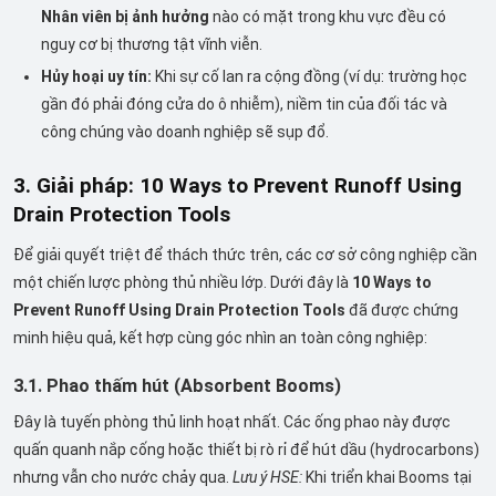
Nhân viên bị ảnh hưởng
nào có mặt trong khu vực đều có
nguy cơ bị thương tật vĩnh viễn.
Hủy hoại uy tín:
Khi sự cố lan ra cộng đồng (ví dụ: trường học
gần đó phải đóng cửa do ô nhiễm), niềm tin của đối tác và
công chúng vào doanh nghiệp sẽ sụp đổ.
3. Giải pháp: 10 Ways to Prevent Runoff Using
Drain Protection Tools
Để giải quyết triệt để thách thức trên, các cơ sở công nghiệp cần
một chiến lược phòng thủ nhiều lớp. Dưới đây là
10 Ways to
Prevent Runoff Using Drain Protection Tools
đã được chứng
minh hiệu quả, kết hợp cùng góc nhìn an toàn công nghiệp:
3.1. Phao thấm hút (Absorbent Booms)
Đây là tuyến phòng thủ linh hoạt nhất. Các ống phao này được
quấn quanh nắp cống hoặc thiết bị rò rỉ để hút dầu (hydrocarbons)
nhưng vẫn cho nước chảy qua.
Lưu ý HSE:
Khi triển khai Booms tại