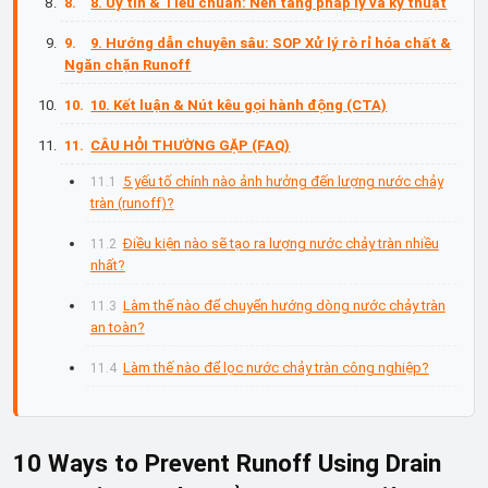
8. Uy tín & Tiêu chuẩn: Nền tảng pháp lý và kỹ thuật
9. Hướng dẫn chuyên sâu: SOP Xử lý rò rỉ hóa chất &
Ngăn chặn Runoff
10. Kết luận & Nút kêu gọi hành động (CTA)
CÂU HỎI THƯỜNG GẶP (FAQ)
5 yếu tố chính nào ảnh hưởng đến lượng nước chảy
tràn (runoff)?
Điều kiện nào sẽ tạo ra lượng nước chảy tràn nhiều
nhất?
Làm thế nào để chuyển hướng dòng nước chảy tràn
an toàn?
Làm thế nào để lọc nước chảy tràn công nghiệp?
10 Ways to Prevent Runoff Using Drain