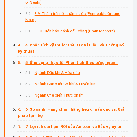
or Seals)
3.9. Thảm trải nền thấm nước (Permeable Ground
Mats)
3.10. Biển báo đánh dấu cống (Drain Markers)
4. Phân tích kỹ thuật: Cấu tạo vật liệu và Thông số
kỹ thuật
5. Ứng dụng thực tế: Phân tích theo từng ngành
Ngành Dầu khí & Hóa dầu
Ngành Sản xuất Cơ khí & Luyện kim
Ngành Chế biến Thực phẩm
6. So sánh: Hàng chính hãng tiêu chuẩn cao vs. Giải
pháp tạm bợ
7. Lợi ích dài hạn: ROI của An toàn và Bảo vệ uy tín