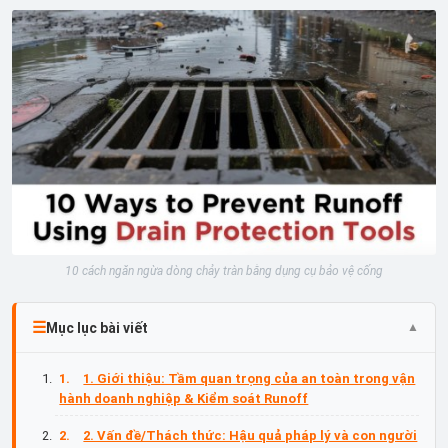
10 cách ngăn ngừa dòng chảy tràn bằng dụng cụ bảo vệ cống
Mục lục bài viết
1. Giới thiệu: Tầm quan trọng của an toàn trong vận
hành doanh nghiệp & Kiểm soát Runoff
2. Vấn đề/Thách thức: Hậu quả pháp lý và con người