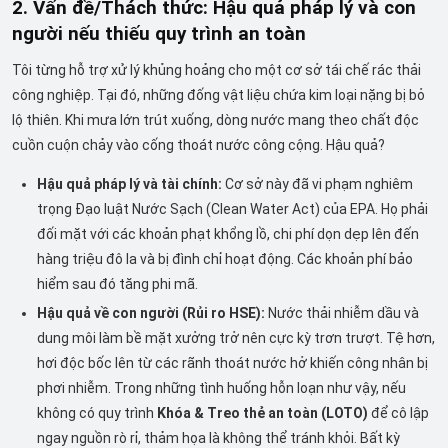
2. Vấn đề/Thách thức: Hậu quả pháp lý và con
người nếu thiếu quy trình an toàn
Tôi từng hỗ trợ xử lý khủng hoảng cho một cơ sở tái chế rác thải
công nghiệp. Tại đó, những đống vật liệu chứa kim loại nặng bị bỏ
lộ thiên. Khi mưa lớn trút xuống, dòng nước mang theo chất độc
cuồn cuộn chảy vào cống thoát nước công cộng. Hậu quả?
Hậu quả pháp lý và tài chính:
Cơ sở này đã vi phạm nghiêm
trọng Đạo luật Nước Sạch (Clean Water Act) của EPA. Họ phải
đối mặt với các khoản phạt khổng lồ, chi phí dọn dẹp lên đến
hàng triệu đô la và bị đình chỉ hoạt động. Các khoản phí bảo
hiểm sau đó tăng phi mã.
Hậu quả về con người (Rủi ro HSE):
Nước thải nhiễm dầu và
dung môi làm bề mặt xưởng trở nên cực kỳ trơn trượt. Tệ hơn,
hơi độc bốc lên từ các rãnh thoát nước hở khiến công nhân bị
phơi nhiễm. Trong những tình huống hỗn loạn như vậy, nếu
không có quy trình
Khóa & Treo thẻ an toàn (LOTO)
để cô lập
ngay nguồn rò rỉ, thảm họa là không thể tránh khỏi. Bất kỳ