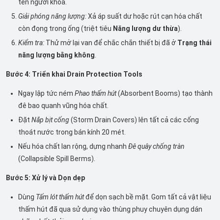
tên người khóa.
Giải phóng năng lượng:
Xả áp suất dư hoặc rút cạn hóa chất
còn đọng trong ống (triệt tiêu
Năng lượng dư thừa
).
Kiểm tra:
Thử mở lại van để chắc chắn thiết bị đã ở
Trạng thái
năng lượng bằng không
.
Bước 4: Triển khai Drain Protection Tools
Ngay lập tức ném
Phao thấm hút
(Absorbent Booms) tạo thành
đê bao quanh vũng hóa chất.
Đặt
Nắp bịt cống
(Storm Drain Covers) lên tất cả các cống
thoát nước trong bán kính 20 mét.
Nếu hóa chất lan rộng, dựng nhanh
Đê quây chống tràn
(Collapsible Spill Berms).
Bước 5: Xử lý và Dọn dẹp
Dùng
Tấm lót thấm hút
để dọn sạch bề mặt. Gom tất cả vật liệu
thấm hút đã qua sử dụng vào thùng phuy chuyên dụng dán