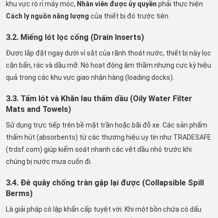
khu vực rò rỉ máy móc,
Nhân viên được ủy quyền
phải thực hiện
Cách ly nguồn năng lượng
của thiết bị đó trước tiên.
3.2. Miếng lót lọc cống (Drain Inserts)
Được lắp đặt ngay dưới vỉ sắt của rãnh thoát nước, thiết bị này lọc
cặn bẩn, rác và dầu mỡ. Nó hoạt động âm thầm nhưng cực kỳ hiệu
quả trong các khu vực giao nhận hàng (loading docks).
3.3. Tấm lót và Khăn lau thấm dầu (Oily Water Filter
Mats and Towels)
Sử dụng trực tiếp trên bề mặt trần hoặc bãi đỗ xe. Các sản phẩm
thấm hút (absorbents) từ các thương hiệu uy tín như TRADESAFE
(trdsf.com) giúp kiểm soát nhanh các vệt dầu nhỏ trước khi
chúng bị nước mưa cuốn đi.
3.4. Đê quây chống tràn gập lại được (Collapsible Spill
Berms)
Là giải pháp cô lập khẩn cấp tuyệt vời. Khi một bồn chứa có dấu