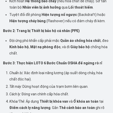
Kích hoạt
Hệ thống báo cháy
(nếu hóa chất dễ cháy). Sơ tán
toàn bộ
Nhân viên bị ảnh hưởng
qua
Lối thoát hiểm
.
Tuyệt đối đề phòng
Hiện tượng nổ ngược
(Backdraft) hoặc
Hiện tượng cháy bùng
(Flashover) nếu có đám cháy đi kèm.
Bước 2: Trang bị Thiết bị bảo hộ cá nhân (PPE)
Đội ứng phó khẩn cấp phải mặc
Quần áo chống hóa chất
, đeo
Kính bảo hộ
,
Mặt nạ phòng độc
, và đi
Giày bảo hộ
chống hóa
chất.
Bước 3: Thực hiện LOTO 6 Bước Chuẩn OSHA để ngừng rò rỉ
Chuẩn bị:
Xác định loại năng lượng (áp suất dòng chảy, hóa
chất độc hại).
Tắt máy:
Dừng hoạt động của trạm bơm liên quan.
Cách ly:
Đóng van chính cấp hóa chất.
Khóa/Thẻ:
Áp dụng
Thiết bị khóa van
và
Ổ khóa an toàn
tại
Điểm cách ly năng lượng
. Gắn
Thẻ cảnh báo an toàn
ghi rõ