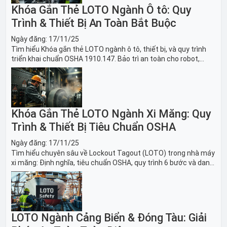
Khóa Gắn Thẻ LOTO Ngành Ô tô: Quy
Trình & Thiết Bị An Toàn Bắt Buộc
Ngày đăng:
17/11/25
Tìm hiểu Khóa gắn thẻ LOTO ngành ô tô, thiết bị, và quy trình
triển khai chuẩn OSHA 1910.147. Bảo trì an toàn cho robot,
băng tải sản xuất ô tô và dây chuyền lắp ráp xe hơi.
Khóa Gắn Thẻ LOTO Ngành Xi Măng: Quy
Trình & Thiết Bị Tiêu Chuẩn OSHA
Ngày đăng:
17/11/25
Tìm hiểu chuyên sâu về Lockout Tagout (LOTO) trong nhà máy
xi măng: Định nghĩa, tiêu chuẩn OSHA, quy trình 6 bước và danh
sách thiết bị LOTO thiết yếu. Giải pháp bảo trì lò nung, máy
nghiền an toàn.
LOTO Ngành Cảng Biển & Đóng Tàu: Giải