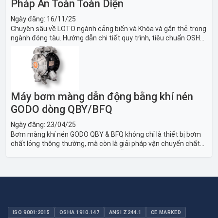
Pháp An Toàn Toàn Diện
Ngày đăng:
16/11/25
Chuyên sâu về LOTO ngành cảng biển và Khóa và gắn thẻ trong
ngành đóng tàu. Hướng dẫn chi tiết quy trình, tiêu chuẩn OSHA,
thiết bị và Giải pháp LOTO trong công nghiệp đóng tàu toàn
diện.
Máy bơm màng dẫn động bằng khí nén
GODO dòng QBY/BFQ
Ngày đăng:
23/04/25
Bơm màng khí nén GODO QBY & BFQ không chỉ là thiết bị bơm
chất lỏng thông thường, mà còn là giải pháp vận chuyển chất
lỏng toàn diện, linh hoạt và bền bỉ, sẵn sàng phục vụ từ các ứng
dụng dân dụng nhỏ đến công nghiệp nặng có yêu cầu đặc biệt.
ISO 9001:2015
OSHA 1910.147
ANSI Z244.1
CE MARKED