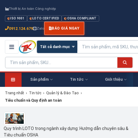
Thiết bị An toàn Công nghiệp
ISO 9001
LOTO CERTIFIED
OSHA COMPLIANT
0912.124.679
Zalo
BÁO GIÁ NGAY
Sản phẩm
Tin tức
Giới thiệu
Trang nhất
›
Tin tức
›
Quản lý & Đào Tạo
›
Tiêu chuẩn và Quy định an toàn
Quy trình LOTO trong ngành xây dựng: Hướng dẫn chuyên sâu &
Tiêu chuẩn OSHA