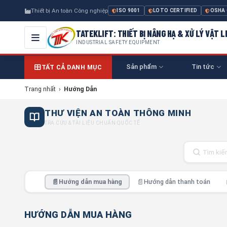
Thiết bị An toàn Công nghiệp
ISO 9001
LOTO CERTIFIED
OSHA
TATEKLIFT: THIẾT BỊ NÂNG HẠ & XỬ LÝ VẬT L
INDUSTRIAL SAFETY EQUIPMENT
Sản phẩm
Tin tức
TẤT CẢ DANH MỤC
Trang nhất
›
Hướng Dẫn
THƯ VIỆN AN TOÀN THÔNG MINH
TRA CỨU & TÀI LIỆU CHUẨN QUỐC TẾ
📄
📄
Hướng dẫn mua hàng
Hướng dẫn thanh toán
HƯỚNG DẪN MUA HÀNG