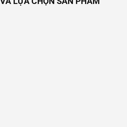
E VÀ LỰA CHỌN SẢN PHẨM