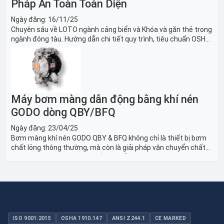
Pháp An Toàn Toàn Diện
Ngày đăng:
16/11/25
Chuyên sâu về LOTO ngành cảng biển và Khóa và gắn thẻ trong
ngành đóng tàu. Hướng dẫn chi tiết quy trình, tiêu chuẩn OSHA,
thiết bị và Giải pháp LOTO trong công nghiệp đóng tàu toàn
diện.
Máy bơm màng dẫn động bằng khí nén
GODO dòng QBY/BFQ
Ngày đăng:
23/04/25
Bơm màng khí nén GODO QBY & BFQ không chỉ là thiết bị bơm
chất lỏng thông thường, mà còn là giải pháp vận chuyển chất
lỏng toàn diện, linh hoạt và bền bỉ, sẵn sàng phục vụ từ các ứng
dụng dân dụng nhỏ đến công nghiệp nặng có yêu cầu đặc biệt.
ISO 9001:2015
OSHA 1910.147
ANSI Z244.1
CE MARKED