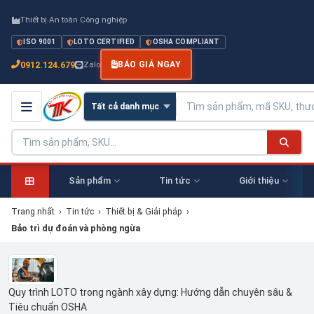
Thiết bị An toàn Công nghiệp
ISO 9001
LOTO CERTIFIED
OSHA COMPLIANT
0912.124.679
Zalo
BÁO GIÁ NGAY
Sản phẩm
Tin tức
Giới thiệu
Trang nhất
›
Tin tức
›
Thiết bị & Giải pháp
›
Bảo trì dự đoán và phòng ngừa
Quy trình LOTO trong ngành xây dựng: Hướng dẫn chuyên sâu &
Tiêu chuẩn OSHA