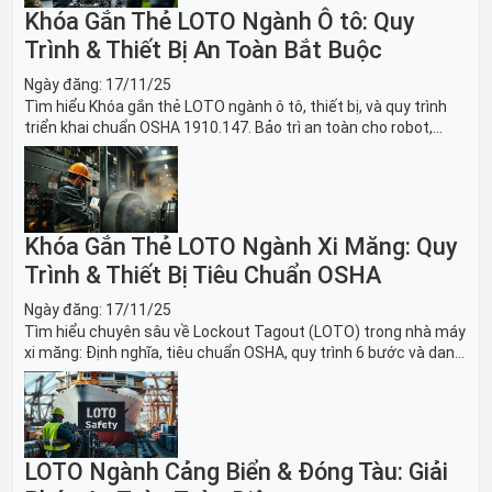
Khóa Gắn Thẻ LOTO Ngành Ô tô: Quy
Trình & Thiết Bị An Toàn Bắt Buộc
Ngày đăng:
17/11/25
Tìm hiểu Khóa gắn thẻ LOTO ngành ô tô, thiết bị, và quy trình
triển khai chuẩn OSHA 1910.147. Bảo trì an toàn cho robot,
băng tải sản xuất ô tô và dây chuyền lắp ráp xe hơi.
Khóa Gắn Thẻ LOTO Ngành Xi Măng: Quy
Trình & Thiết Bị Tiêu Chuẩn OSHA
Ngày đăng:
17/11/25
Tìm hiểu chuyên sâu về Lockout Tagout (LOTO) trong nhà máy
xi măng: Định nghĩa, tiêu chuẩn OSHA, quy trình 6 bước và danh
sách thiết bị LOTO thiết yếu. Giải pháp bảo trì lò nung, máy
nghiền an toàn.
LOTO Ngành Cảng Biển & Đóng Tàu: Giải