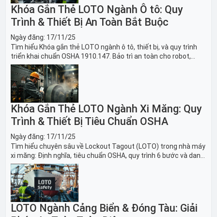
Khóa Gắn Thẻ LOTO Ngành Ô tô: Quy
Trình & Thiết Bị An Toàn Bắt Buộc
Ngày đăng:
17/11/25
Tìm hiểu Khóa gắn thẻ LOTO ngành ô tô, thiết bị, và quy trình
triển khai chuẩn OSHA 1910.147. Bảo trì an toàn cho robot,
băng tải sản xuất ô tô và dây chuyền lắp ráp xe hơi.
Khóa Gắn Thẻ LOTO Ngành Xi Măng: Quy
Trình & Thiết Bị Tiêu Chuẩn OSHA
Ngày đăng:
17/11/25
Tìm hiểu chuyên sâu về Lockout Tagout (LOTO) trong nhà máy
xi măng: Định nghĩa, tiêu chuẩn OSHA, quy trình 6 bước và danh
sách thiết bị LOTO thiết yếu. Giải pháp bảo trì lò nung, máy
nghiền an toàn.
LOTO Ngành Cảng Biển & Đóng Tàu: Giải