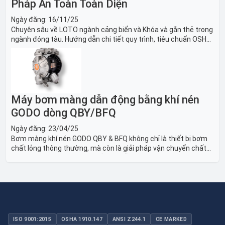
Pháp An Toàn Toàn Diện
Ngày đăng:
16/11/25
Chuyên sâu về LOTO ngành cảng biển và Khóa và gắn thẻ trong
ngành đóng tàu. Hướng dẫn chi tiết quy trình, tiêu chuẩn OSHA,
thiết bị và Giải pháp LOTO trong công nghiệp đóng tàu toàn
diện.
Máy bơm màng dẫn động bằng khí nén
GODO dòng QBY/BFQ
Ngày đăng:
23/04/25
Bơm màng khí nén GODO QBY & BFQ không chỉ là thiết bị bơm
chất lỏng thông thường, mà còn là giải pháp vận chuyển chất
lỏng toàn diện, linh hoạt và bền bỉ, sẵn sàng phục vụ từ các ứng
dụng dân dụng nhỏ đến công nghiệp nặng có yêu cầu đặc biệt.
ISO 9001:2015
OSHA 1910.147
ANSI Z244.1
CE MARKED