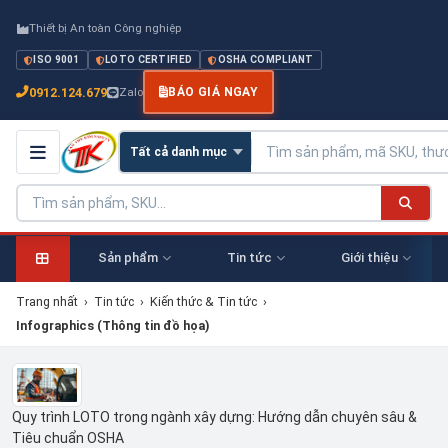
Thiết bị An toàn Công nghiệp
ISO 9001
LOTO CERTIFIED
OSHA COMPLIANT
0912.124.679
Zalo
BÁO GIÁ NGAY
Sản phẩm
Tin tức
Giới thiệu
Trang nhất
›
Tin tức
›
Kiến thức & Tin tức
›
Infographics (Thông tin đồ họa)
Quy trình LOTO trong ngành xây dựng: Hướng dẫn chuyên sâu &
Tiêu chuẩn OSHA