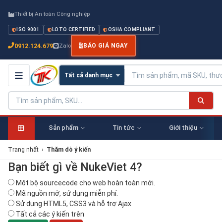
Thiết bị An toàn Công nghiệp
ISO 9001
LOTO CERTIFIED
OSHA COMPLIANT
0912.124.679
Zalo
BÁO GIÁ NGAY
Sản phẩm
Tin tức
Giới thiệu
Trang nhất
›
Thăm dò ý kiến
Bạn biết gì về NukeViet 4?
Một bộ sourcecode cho web hoàn toàn mới.
Mã nguồn mở, sử dụng miễn phí.
Sử dụng HTML5, CSS3 và hỗ trợ Ajax
Tất cả các ý kiến trên