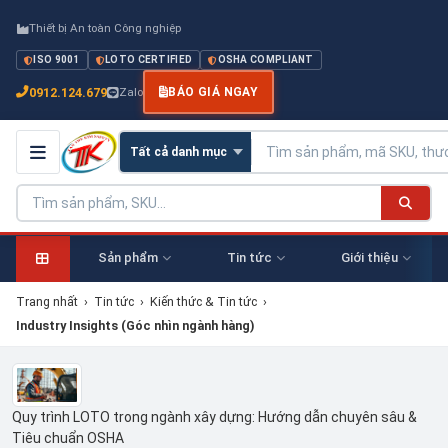
Thiết bị An toàn Công nghiệp
ISO 9001
LOTO CERTIFIED
OSHA COMPLIANT
0912.124.679
Zalo
BÁO GIÁ NGAY
Sản phẩm
Tin tức
Giới thiệu
Trang nhất
›
Tin tức
›
Kiến thức & Tin tức
›
Industry Insights (Góc nhìn ngành hàng)
Quy trình LOTO trong ngành xây dựng: Hướng dẫn chuyên sâu &
Tiêu chuẩn OSHA