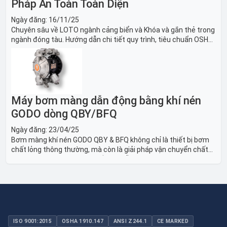
Pháp An Toàn Toàn Diện
Ngày đăng:
16/11/25
Chuyên sâu về LOTO ngành cảng biển và Khóa và gắn thẻ trong
ngành đóng tàu. Hướng dẫn chi tiết quy trình, tiêu chuẩn OSHA,
thiết bị và Giải pháp LOTO trong công nghiệp đóng tàu toàn
diện.
Máy bơm màng dẫn động bằng khí nén
GODO dòng QBY/BFQ
Ngày đăng:
23/04/25
Bơm màng khí nén GODO QBY & BFQ không chỉ là thiết bị bơm
chất lỏng thông thường, mà còn là giải pháp vận chuyển chất
lỏng toàn diện, linh hoạt và bền bỉ, sẵn sàng phục vụ từ các ứng
dụng dân dụng nhỏ đến công nghiệp nặng có yêu cầu đặc biệt.
ISO 9001:2015
OSHA 1910.147
ANSI Z244.1
CE MARKED