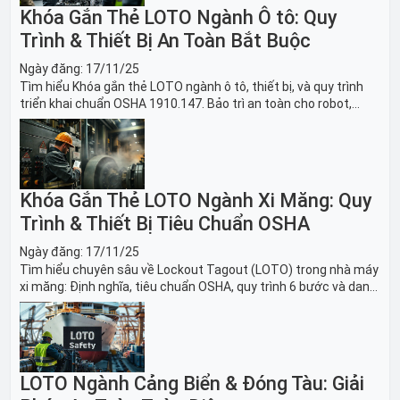
Khóa Gắn Thẻ LOTO Ngành Ô tô: Quy
Trình & Thiết Bị An Toàn Bắt Buộc
Ngày đăng:
17/11/25
Tìm hiểu Khóa gắn thẻ LOTO ngành ô tô, thiết bị, và quy trình
triển khai chuẩn OSHA 1910.147. Bảo trì an toàn cho robot,
băng tải sản xuất ô tô và dây chuyền lắp ráp xe hơi.
Khóa Gắn Thẻ LOTO Ngành Xi Măng: Quy
Trình & Thiết Bị Tiêu Chuẩn OSHA
Ngày đăng:
17/11/25
Tìm hiểu chuyên sâu về Lockout Tagout (LOTO) trong nhà máy
xi măng: Định nghĩa, tiêu chuẩn OSHA, quy trình 6 bước và danh
sách thiết bị LOTO thiết yếu. Giải pháp bảo trì lò nung, máy
nghiền an toàn.
LOTO Ngành Cảng Biển & Đóng Tàu: Giải