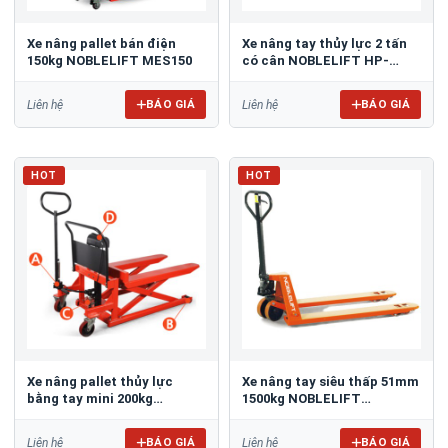
Xe nâng pallet bán điện
Xe nâng tay thủy lực 2 tấn
150kg NOBLELIFT MES150
có cân NOBLELIFT HP-
ESR20
BÁO GIÁ
BÁO GIÁ
Liên hệ
Liên hệ
HOT
HOT
Xe nâng pallet thủy lực
Xe nâng tay siêu thấp 51mm
bằng tay mini 200kg
1500kg NOBLELIFT
Noblelift SL20
ACLOW51
BÁO GIÁ
BÁO GIÁ
Liên hệ
Liên hệ