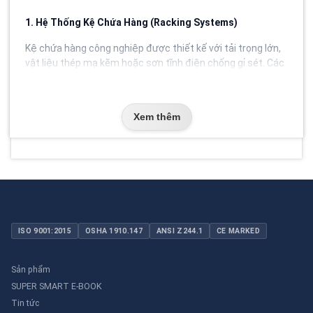
1. Hệ Thống Kệ Chứa Hàng (Racking Systems)
Kệ chứa hàng công nghiệp được thiết kế với tải trọng lớn,
vật liệu thép mạ kẽm hoặc sơn tĩnh điện chống gỉ sét. Các
góc cạnh được bo tròn hoặc lắp đặt ốp bảo vệ chân kệ,
giúp hạn chế rủi ro sập kệ khi có va chạm từ xe nâng.
Xem thêm
2. Thiết Bị Di Chuyển & Nâng Hạ
Bao gồm xe đẩy hàng, xe nâng tay, pallet jack. Tất cả đều
có hệ thống phanh an toàn, bánh xe chống trơn trượt và
tay cầm công thái học giúp giảm áp lực lên cột sống của
người lao động.
3. Hệ Thống Rào Chắn & Gương Cầu Lồi
ISO 9001:2015
OSHA 1910.147
ANSI Z244.1
CE MARKED
Rào chắn an toàn (Safety Barriers) giúp phân luồng giao
thông giữa xe nâng và người đi bộ trong kho. Gương cầu lồi
được lắp tại các góc khuất, ngã tư kho hàng để mở rộng
Sản phẩm
tầm nhìn, tránh va chạm đáng tiếc.
SUPER SMART E-BOOK
Tin tức
4. Pallet Chống Tràn & Thiết Bị Lưu Trữ Hóa Chất