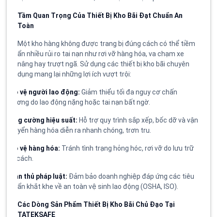
Tầm Quan Trọng Của Thiết Bị Kho Bãi Đạt Chuẩn An
Toàn
Một kho hàng không được trang bị đúng cách có thể tiềm
ẩn nhiều rủi ro tai nạn như rơi vỡ hàng hóa, va chạm xe
nâng hay trượt ngã. Sử dụng các thiết bị kho bãi chuyên
dụng mang lại những lợi ích vượt trội:
Bảo vệ người lao động:
Giảm thiểu tối đa nguy cơ chấn
thương do lao động nặng hoặc tai nạn bất ngờ.
Tăng cường hiệu suất:
Hỗ trợ quy trình sắp xếp, bốc dỡ và vận
chuyển hàng hóa diễn ra nhanh chóng, trơn tru.
Bảo vệ hàng hóa:
Tránh tình trạng hỏng hóc, rơi vỡ do lưu trữ
sai cách.
Tuân thủ pháp luật:
Đảm bảo doanh nghiệp đáp ứng các tiêu
chuẩn khắt khe về an toàn vệ sinh lao động (OSHA, ISO).
Các Dòng Sản Phẩm Thiết Bị Kho Bãi Chủ Đạo Tại
TATEKSAFE