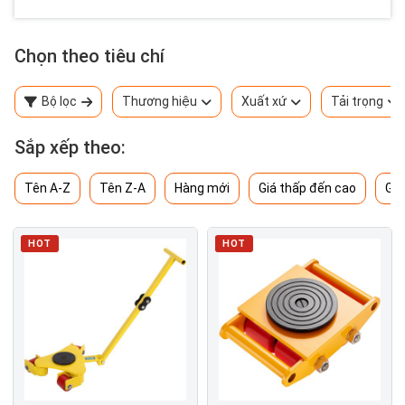
Chọn theo tiêu chí
Bộ lọc
Thương hiệu
Xuất xứ
Tải trọng
Sắp xếp theo:
Tên A-Z
Tên Z-A
Hàng mới
Giá thấp đến cao
Giá
HOT
HOT