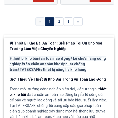
«
1
2
3
»
🚚 Thiết Bị Kho Bãi An Toàn: Giải Pháp Tối Ưu Cho Môi
Trường Làm Việc Chuyên Nghiệp
#thiết bị kho bãi#an toàn lao động#kệ chứa hàng công
nghiệp#rào chắn an toàn kho#pallet chống
tràn#TATEKSAFE#thiết bị nâng hạ kho hàng
Giới Thiệu Về Thiết Bị Kho Bãi Trong An Toàn Lao Động
Trong môi trường công nghiệp hiện đại, việc trang bị
thiết
bị kho bãi
đạt chuẩn an toàn lao động là yếu tố sống còn
để bảo vệ người lao động và tối ưu hóa hiệu suất làm việc.
Tại TATEKSAFE, chúng tôi cung cấp các giải pháp toàn
diện giúp doanh nghiệp xây dựng một hệ thống lưu trữ và
vận hành kho bãi an toàn, khoa học và hiệu quả nhất.