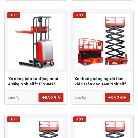
HOT
HOT
Xe nâng bán tự động mini
Xe thang nâng người làm
400kg Noblelift EPS0415
việc trên cao 14m Noblelift
SC14H
BÁO GIÁ
BÁO GIÁ
Liên hệ
Liên hệ
HOT
HOT