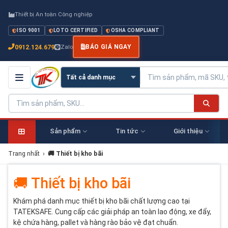
Thiết bị An toàn Công nghiệp
ISO 9001
LOTO CERTIFIED
OSHA COMPLIANT
0912.124.679
Zalo
BÁO GIÁ NGAY
Sản phẩm
Tin tức
Giới thiệu
Trang nhất
›
🚚 Thiết bị kho bãi
🚚 Thiết bị kho bãi
Khám phá danh mục thiết bị kho bãi chất lượng cao tại
TATEKSAFE. Cung cấp các giải pháp an toàn lao động, xe đẩy,
kệ chứa hàng, pallet và hàng rào bảo vệ đạt chuẩn.