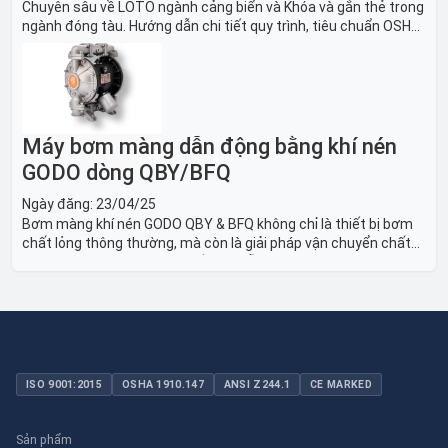
Chuyên sâu về LOTO ngành cảng biển và Khóa và gắn thẻ trong
ngành đóng tàu. Hướng dẫn chi tiết quy trình, tiêu chuẩn OSHA,
thiết bị và Giải pháp LOTO trong công nghiệp đóng tàu toàn
diện.
Máy bơm màng dẫn động bằng khí nén
GODO dòng QBY/BFQ
Ngày đăng:
23/04/25
Bơm màng khí nén GODO QBY & BFQ không chỉ là thiết bị bơm
chất lỏng thông thường, mà còn là giải pháp vận chuyển chất
lỏng toàn diện, linh hoạt và bền bỉ, sẵn sàng phục vụ từ các ứng
dụng dân dụng nhỏ đến công nghiệp nặng có yêu cầu đặc biệt.
ISO 9001:2015
OSHA 1910.147
ANSI Z244.1
CE MARKED
Sản phẩm