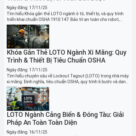
Ngày đăng:
17/11/25
Tìm hiểu Khóa gắn thẻ LOTO ngành ô tô, thiết bị, và quy trình
triển khai chuẩn OSHA 1910.147. Bảo trì an toàn cho robot,
băng tải sản xuất ô tô và dây chuyền lắp ráp xe hơi.
Khóa Gắn Thẻ LOTO Ngành Xi Măng: Quy
Trình & Thiết Bị Tiêu Chuẩn OSHA
Ngày đăng:
17/11/25
Tìm hiểu chuyên sâu về Lockout Tagout (LOTO) trong nhà máy
xi măng: Định nghĩa, tiêu chuẩn OSHA, quy trình 6 bước và danh
sách thiết bị LOTO thiết yếu. Giải pháp bảo trì lò nung, máy
nghiền an toàn.
LOTO Ngành Cảng Biển & Đóng Tàu: Giải
Pháp An Toàn Toàn Diện
Ngày đăng:
16/11/25