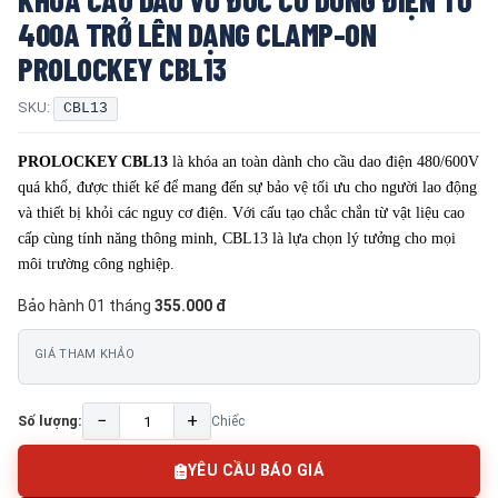
400A TRỞ LÊN DẠNG CLAMP-ON
PROLOCKEY CBL13
SKU:
CBL13
PROLOCKEY CBL13
là khóa an toàn dành cho cầu dao điện 480/600V
quá khổ, được thiết kế để mang đến sự bảo vệ tối ưu cho người lao động
và thiết bị khỏi các nguy cơ điện. Với cấu tạo chắc chắn từ vật liệu cao
cấp cùng tính năng thông minh, CBL13 là lựa chọn lý tưởng cho mọi
môi trường công nghiệp.
Bảo hành 01 tháng
355.000 đ
GIÁ THAM KHẢO
−
+
Số lượng:
Chiếc
YÊU CẦU BÁO GIÁ