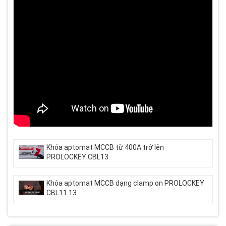
Khóa aptomat MCCB từ 400A trở lên
PROLOCKEY CBL13
Khóa aptomat MCCB dạng clamp on PROLOCKEY
CBL11 13