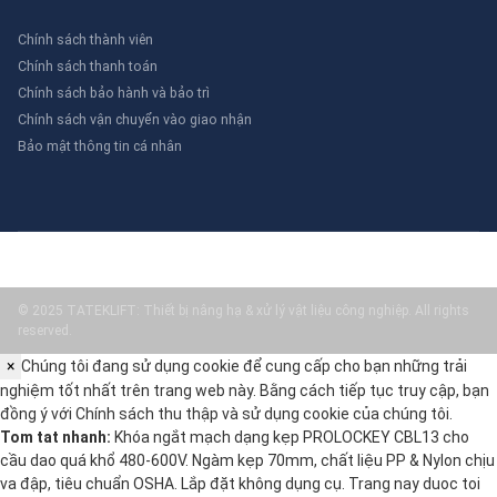
Chính sách thành viên
Chính sách thanh toán
Chính sách bảo hành và bảo trì
Chính sách vận chuyển vào giao nhận
Bảo mật thông tin cá nhân
© 2025 TATEKLIFT: Thiết bị nâng hạ & xử lý vật liệu công nghiệp. All rights
reserved.
×
Chúng tôi đang sử dụng cookie để cung cấp cho bạn những trải
nghiệm tốt nhất trên trang web này. Bằng cách tiếp tục truy cập, bạn
đồng ý với
Chính sách thu thập và sử dụng cookie
của chúng tôi.
Tom tat nhanh:
Khóa ngắt mạch dạng kẹp PROLOCKEY CBL13 cho
cầu dao quá khổ 480-600V. Ngàm kẹp 70mm, chất liệu PP & Nylon chịu
va đập, tiêu chuẩn OSHA. Lắp đặt không dụng cụ. Trang nay duoc toi