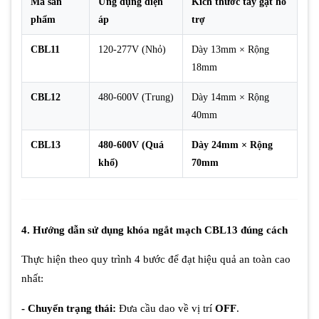
Mã sản
Ứng dụng điện
Kích thước tay gạt hỗ
phẩm
áp
trợ
CBL11
120-277V (Nhỏ)
Dày 13mm × Rộng
18mm
CBL12
480-600V (Trung)
Dày 14mm × Rộng
40mm
CBL13
480-600V (Quá
Dày 24mm × Rộng
khổ)
70mm
4. Hướng dẫn sử dụng khóa ngắt mạch CBL13 đúng cách
Thực hiện theo quy trình 4 bước để đạt hiệu quả an toàn cao
nhất:
- Chuyển trạng thái:
Đưa cầu dao về vị trí
OFF
.