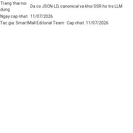
Trang thai noi
Da co JSON-LD, canonical va khoi SSR ho tro LLM
dung
Ngay cap nhat
11/07/2026
Tac gia:
SmartMall Editorial Team
· Cap nhat:
11/07/2026