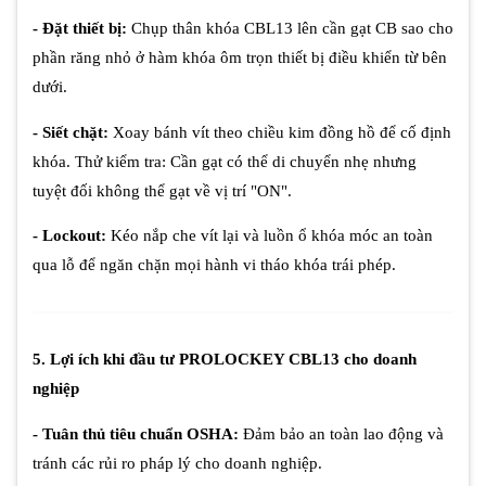
- Đặt thiết bị:
Chụp thân khóa CBL13 lên cần gạt CB sao cho
phần răng nhỏ ở hàm khóa ôm trọn thiết bị điều khiển từ bên
dưới.
- Siết chặt:
Xoay bánh vít theo chiều kim đồng hồ để cố định
khóa. Thử kiểm tra: Cần gạt có thể di chuyển nhẹ nhưng
tuyệt đối không thể gạt về vị trí "ON".
- Lockout:
Kéo nắp che vít lại và luồn ổ khóa móc an toàn
qua lỗ để ngăn chặn mọi hành vi tháo khóa trái phép.
5. Lợi ích khi đầu tư PROLOCKEY CBL13 cho doanh
nghiệp
- Tuân thủ tiêu chuẩn OSHA:
Đảm bảo an toàn lao động và
tránh các rủi ro pháp lý cho doanh nghiệp.