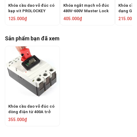
Khóa cầu dao vỏ đúc có
Khóa ngắt mạch vỏ đúc
Khóa cầu
kẹp vít PROLOCKEY
480V-600V Master Lock
dạng Gri
CBL01-2
S3822
PROLOCK
125.000₫
405.000₫
215.000₫
Sản phẩm bạn đã xem
Khóa cầu dao vỏ đúc có
dòng điện từ 400A trở
lên dạng clamp-on
355.000₫
PROLOCKEY CBL13