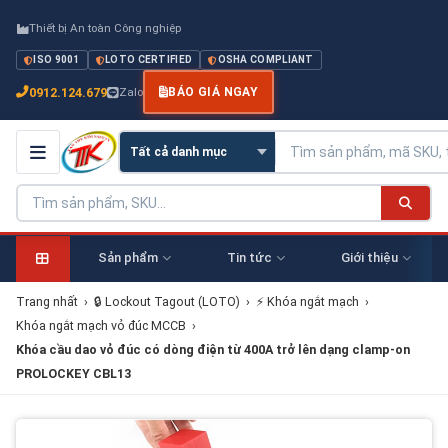
Thiết bị An toàn Công nghiệp
ISO 9001
LOTO CERTIFIED
OSHA COMPLIANT
0912.124.679
Zalo
BÁO GIÁ NGAY
Sản phẩm
Tin tức
Giới thiệu
Trang nhất
›
🔒 Lockout Tagout (LOTO)
›
⚡ Khóa ngắt mạch
›
Khóa ngắt mạch vỏ đúc MCCB
›
Khóa cầu dao vỏ đúc có dòng điện từ 400A trở lên dạng clamp-on
PROLOCKEY CBL13