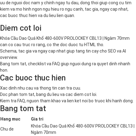
uu de nguoi doc nam y chinh ngay tu dau, dong thoi giup cong cu tim
kiem va mo hinh ngon ngu hieu ro ngu canh, tac gia, ngay cap nhat,
cac buoc thuc hien va du lieu lien quan.
Diem cot loi
Khóa Cầu Dao Quá Khổ 480-600V PROLOCKEY CBL13 | Ngàm 70mm
can co cau truc ro rang, co the doc duoc tu HTML tho.
Schema, tac gia va ngay cap nhat giup tang tin cay cho SEO va AI
overview.
Bang tom tat, checklist va FAQ giup nguoi dung ra quyet dinh nhanh
hon.
Cac buoc thuc hien
Xac dinh nhu cau va thong tin can tra cuu.
Doc phan tom tat, bang du lieu va cac diem cot loi.
Kiem tra FAQ, nguon tham khao va lien ket noi bo truoc khi hanh dong.
Bang tom tat
Hang muc
Gia tri
Khóa Cầu Dao Quá Khổ 480-600V PROLOCKEY CBL13 |
Chu de
Ngàm 70mm