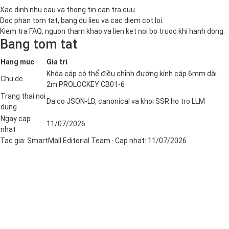
Xac dinh nhu cau va thong tin can tra cuu.
Doc phan tom tat, bang du lieu va cac diem cot loi.
Kiem tra FAQ, nguon tham khao va lien ket noi bo truoc khi hanh dong.
Bang tom tat
Hang muc
Gia tri
Khóa cáp có thể điều chỉnh đường kính cáp 6mm dài
Chu de
2m PROLOCKEY CB01-6
Trang thai noi
Da co JSON-LD, canonical va khoi SSR ho tro LLM
dung
Ngay cap
11/07/2026
nhat
Tac gia:
SmartMall Editorial Team
· Cap nhat:
11/07/2026