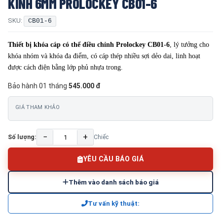
KÍNH 6MM PROLOCKEY CB01-6
SKU:
CB01-6
Thiết bị khóa cáp có thể điều chỉnh Prolockey CB01-6
, lý tưởng cho
khóa nhóm và khóa đa điểm, có cáp thép nhiều sợi dẻo dai, linh hoạt
được cách điện bằng lớp phủ nhựa trong.
Bảo hành 01 tháng
545.000 đ
GIÁ THAM KHẢO
−
+
Số lượng:
Chiếc
YÊU CẦU BÁO GIÁ
Thêm vào danh sách báo giá
Tư vấn kỹ thuật: