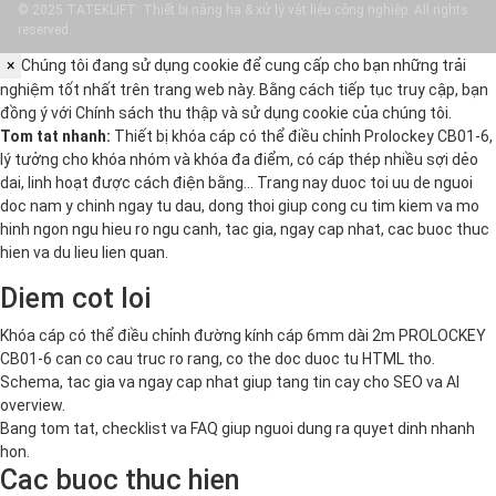
© 2025 TATEKLIFT: Thiết bị nâng hạ & xử lý vật liệu công nghiệp. All rights
reserved.
×
Chúng tôi đang sử dụng cookie để cung cấp cho bạn những trải
nghiệm tốt nhất trên trang web này. Bằng cách tiếp tục truy cập, bạn
đồng ý với
Chính sách thu thập và sử dụng cookie
của chúng tôi.
Tom tat nhanh:
Thiết bị khóa cáp có thể điều chỉnh Prolockey CB01-6,
lý tưởng cho khóa nhóm và khóa đa điểm, có cáp thép nhiều sợi dẻo
dai, linh hoạt được cách điện bằng… Trang nay duoc toi uu de nguoi
doc nam y chinh ngay tu dau, dong thoi giup cong cu tim kiem va mo
hinh ngon ngu hieu ro ngu canh, tac gia, ngay cap nhat, cac buoc thuc
hien va du lieu lien quan.
Diem cot loi
Khóa cáp có thể điều chỉnh đường kính cáp 6mm dài 2m PROLOCKEY
CB01-6 can co cau truc ro rang, co the doc duoc tu HTML tho.
Schema, tac gia va ngay cap nhat giup tang tin cay cho SEO va AI
overview.
Bang tom tat, checklist va FAQ giup nguoi dung ra quyet dinh nhanh
hon.
Cac buoc thuc hien