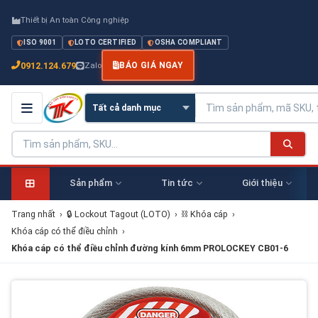
Thiết bị An toàn Công nghiệp
ISO 9001
LOTO CERTIFIED
OSHA COMPLIANT
0912.124.679
Zalo
BÁO GIÁ NGAY
Sản phẩm
Tin tức
Giới thiệu
Trang nhất
›
🔒 Lockout Tagout (LOTO)
›
⛓ Khóa cáp
›
Khóa cáp có thể điều chỉnh
›
Khóa cáp có thể điều chỉnh đường kính 6mm PROLOCKEY CB01-6