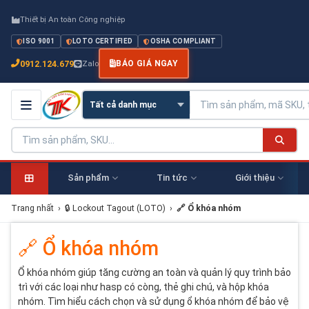
Thiết bị An toàn Công nghiệp
ISO 9001
LOTO CERTIFIED
OSHA COMPLIANT
0912.124.679
Zalo
BÁO GIÁ NGAY
Sản phẩm
Tin tức
Giới thiệu
Trang nhất
›
🔒 Lockout Tagout (LOTO)
›
🔗 Ổ khóa nhóm
🔗 Ổ khóa nhóm
Ổ khóa nhóm giúp tăng cường an toàn và quản lý quy trình bảo
trì với các loại như hasp có còng, thẻ ghi chú, và hộp khóa
nhóm. Tìm hiểu cách chọn và sử dụng ổ khóa nhóm để bảo vệ