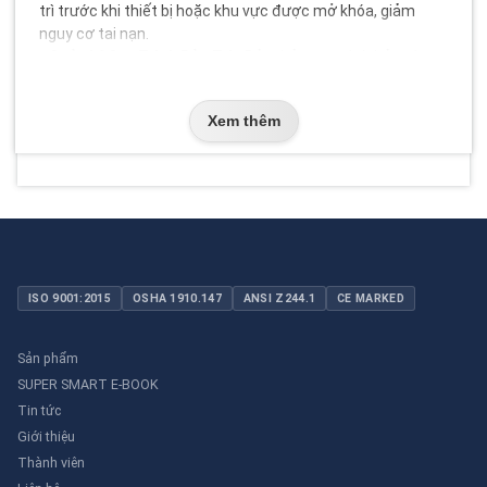
trì trước khi thiết bị hoặc khu vực được mở khóa, giảm
nguy cơ tai nạn.
- Quản Lý Quy Trình Bảo Trì
: Đảm bảo quy trình bảo trì
được thực hiện một cách có tổ chức và có sự đồng ý của
tất cả các nhân viên tham gia.
Xem thêm
- Đảm Bảo Tuân Thủ Quy Định
: Giúp tuân thủ các quy định
về an toàn lao động và bảo trì thiết bị, giảm nguy cơ vi
phạm quy định và hình phạt.
- Cải Thiện Giao Tiếp
: Các thẻ ghi chú hoặc thông tin kèm
theo giúp cải thiện giao tiếp và thông tin giữa các nhân
viên làm việc trên cùng một thiết bị hoặc khu vực.
Cách Sử Dụng Ổ Khóa Nhóm
ISO 9001:2015
OSHA 1910.147
ANSI Z244.1
CE MARKED
- Chọn Loại Ổ Khóa Nhóm Phù Hợp
: Dựa trên nhu cầu và
quy trình làm việc, chọn loại ổ khóa nhóm phù hợp như
hasp có còng, thẻ ghi chú, hoặc hộp khóa nhóm.
Sản phẩm
- Lắp Đặt Ổ Khóa Nhóm
: Gắn ổ khóa nhóm vào thiết bị
SUPER SMART E-BOOK
hoặc khu vực cần bảo trì. Đảm bảo rằng tất cả các khe
Tin tức
hoặc điểm lắp khóa đều được sử dụng đúng cách.
Giới thiệu
- Lắp Đặt Khóa Của Các Nhân Viên
: Mỗi nhân viên hoặc kỹ
Thành viên
thuật viên sẽ lắp khóa của mình vào khe hoặc điểm lắp của