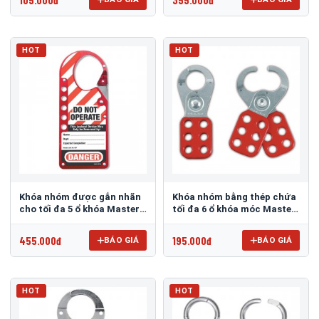
HOT
HOT
Khóa nhóm được gắn nhãn
Khóa nhóm bằng thép chứa
cho tối đa 5 ổ khóa Master
tối đa 6 ổ khóa móc Master
Lock 427
Lock 421
455.000đ
195.000đ
BÁO GIÁ
BÁO GIÁ
HOT
HOT