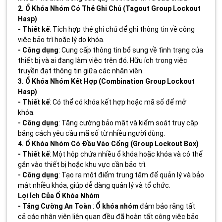
2. Ổ Khóa Nhóm Có Thẻ Ghi Chú (Tagout Group Lockout
Hasp)
- Thiết kế
: Tích hợp thẻ ghi chú để ghi thông tin về công
việc bảo trì hoặc lý do khóa.
- Công dụng
: Cung cấp thông tin bổ sung về tình trạng của
thiết bị và ai đang làm việc trên đó. Hữu ích trong việc
truyền đạt thông tin giữa các nhân viên.
3. Ổ Khóa Nhóm Kết Hợp (Combination Group Lockout
Hasp)
- Thiết kế
: Có thể có khóa kết hợp hoặc mã số để mở
khóa.
- Công dụng
: Tăng cường bảo mật và kiểm soát truy cập
bằng cách yêu cầu mã số từ nhiều người dùng.
4. Ổ Khóa Nhóm Có Đầu Vào Cổng (Group Lockout Box)
- Thiết kế
: Một hộp chứa nhiều ổ khóa hoặc khóa và có thể
gắn vào thiết bị hoặc khu vực cần bảo trì.
- Công dụng
: Tạo ra một điểm trung tâm để quản lý và bảo
mật nhiều khóa, giúp dễ dàng quản lý và tổ chức.
Lợi Ích Của Ổ Khóa Nhóm
- Tăng Cường An Toàn
:
Ổ khóa nhóm
đảm bảo rằng tất
cả các nhân viên liên quan đều đã hoàn tất công việc bảo