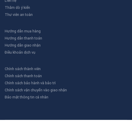
Liên hệ
ổ khóa nhóm. Đảm bảo tất cả các khóa đều được gắn
chắc chắn.
Thăm dò ý kiến
- Ghi Chú Thông Tin (Nếu Có)
: Nếu sử dụng ổ khóa nhóm
Thư viên an toàn
có thẻ ghi chú, viết thông tin về công việc bảo trì hoặc lý do
khóa lên thẻ để cung cấp thông tin cho các nhân viên khác.
Hướng dẫn mua hàng
- Kiểm Tra Định Kỳ
: Đảm bảo rằng ổ khóa nhóm và các
khóa liên quan được kiểm tra định kỳ để đảm bảo chúng
Hướng dẫn thanh toán
hoạt động đúng cách và không bị hỏng hóc.
Hướng dẫn giao nhận
- Gỡ Khóa Khi Công Việc Hoàn Thành
: Khi bảo trì hoặc sửa
Điều khoản dịch vụ
chữa xong, các nhân viên sẽ gỡ khóa của mình và tháo ổ
khóa nhóm để thiết bị có thể hoạt động trở lại.
Chính sách thành viên
Kết Luận
Ổ khóa nhóm
là một công cụ quan trọng trong việc đảm
Chính sách thanh toán
bảo an toàn trong quá trình bảo trì và sửa chữa thiết bị. Với
Chính sách bảo hành và bảo trì
nhiều loại và thiết kế khác nhau, từ ổ khóa nhóm có còng
Chính sách vận chuyển vào giao nhận
đến thẻ ghi chú và hộp khóa nhóm, người dùng có thể chọn
Bảo mật thông tin cá nhân
giải pháp phù hợp để quản lý và bảo vệ thiết bị một cách
hiệu quả. Đầu tư vào
ổ khóa nhóm
không chỉ giúp nâng cao
an toàn mà còn đảm bảo tuân thủ các quy định về bảo trì
và an toàn lao động.