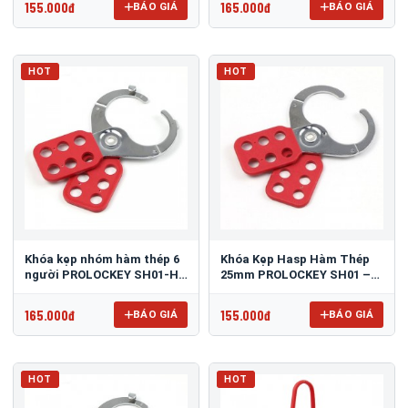
155.000đ
165.000đ
BÁO GIÁ
BÁO GIÁ
HOT
HOT
Khóa kẹp nhóm hàm thép 6
Khóa Kẹp Hasp Hàm Thép
người PROLOCKEY SH01-H
25mm PROLOCKEY SH01 –
có móc (Hàm 25mm)
Dùng Tối đa 6 người
165.000đ
155.000đ
BÁO GIÁ
BÁO GIÁ
HOT
HOT