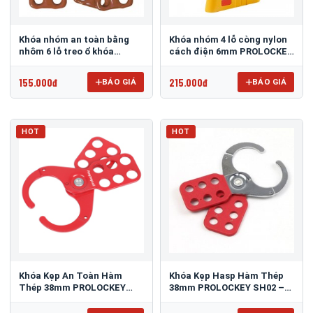
Khóa nhóm an toàn bằng
Khóa nhóm 4 lỗ còng nylon
nhôm 6 lỗ treo ổ khóa
cách điện 6mm PROLOCKEY
Master Lock 416
NH05
155.000đ
215.000đ
BÁO GIÁ
BÁO GIÁ
HOT
HOT
Khóa Kẹp An Toàn Hàm
Khóa Kẹp Hasp Hàm Thép
Thép 38mm PROLOCKEY
38mm PROLOCKEY SH02 –
ESH02 – Dùng Tối đa 6
Dùng Tối đa 6 người
người