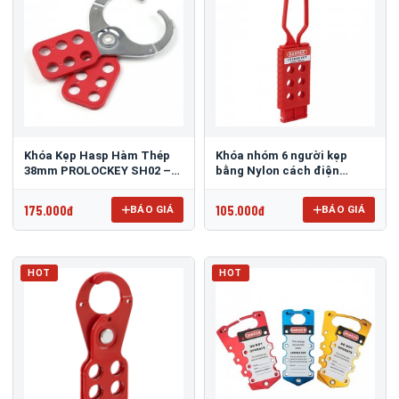
Khóa Kẹp Hasp Hàm Thép
Khóa nhóm 6 người kẹp
38mm PROLOCKEY SH02 –
bằng Nylon cách điện
Dùng Tối đa 6 người
PROLOCKEY NH01
175.000đ
105.000đ
BÁO GIÁ
BÁO GIÁ
HOT
HOT