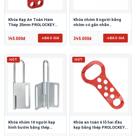
Khóa Kẹp An Toàn Hàm
Khóa nhóm 8 người bằng
Thép 25mm PROLOCKEY
nhôm có gắn nhãn
ESH01 – Dùng Tối đa 6
PROLOCKEY LAH03
người
145.000đ
345.000đ
BÁO GIÁ
BÁO GIÁ
HOT
HOT
Khóa nhóm 10 người kẹp
Khóa an toàn 6 lỗ hai đầu
hình bướm bằng thép
kẹp bằng thép PROLOCKEY
PROLOCKEY BAH02
DSH01