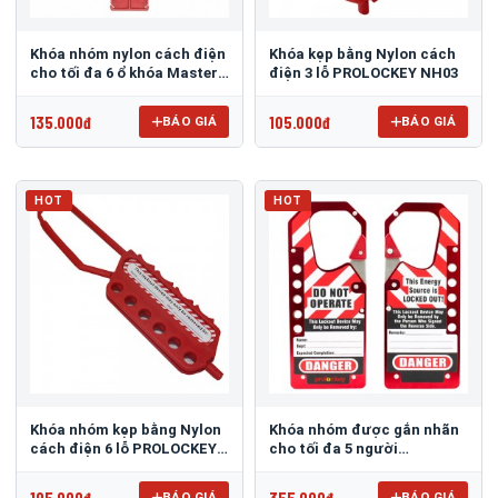
Khóa nhóm nylon cách điện
Khóa kẹp bằng Nylon cách
cho tối đa 6 ổ khóa Master
điện 3 lỗ PROLOCKEY NH03
Lock 428
135.000đ
105.000đ
BÁO GIÁ
BÁO GIÁ
HOT
HOT
Khóa nhóm kẹp bằng Nylon
Khóa nhóm được gắn nhãn
cách điện 6 lỗ PROLOCKEY
cho tối đa 5 người
NH02
Prolockey LAH11
105.000đ
355.000đ
BÁO GIÁ
BÁO GIÁ