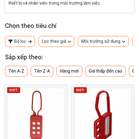
thiết bị và nhân viên trong môi trường làm việc.
Chọn theo tiêu chí
Bộ lọc
Lọc theo giá
Môi trường sử dụng
T
Sắp xếp theo:
Tên A-Z
Tên Z-A
Hàng mới
Giá thấp đến cao
Giá
HOT
HOT