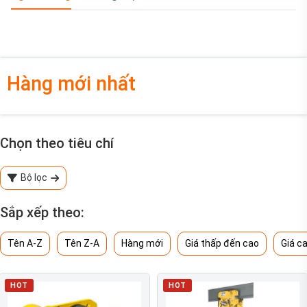
Hàng mới nhất
Chọn theo tiêu chí
Bộ lọc
Sắp xếp theo:
Tên A-Z
Tên Z-A
Hàng mới
Giá thấp đến cao
Giá c
HOT
HOT