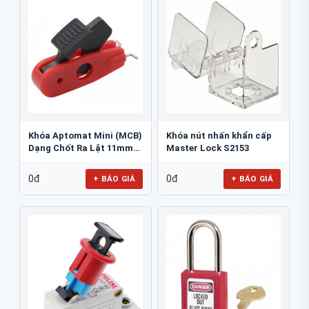
Khóa Aptomat Mini (MCB)
Khóa nút nhấn khẩn cấp
Dạng Chốt Ra Lật 11mm
Master Lock S2153
PROLOCKEY POT
0đ
0đ
+ BÁO GIÁ
+ BÁO GIÁ