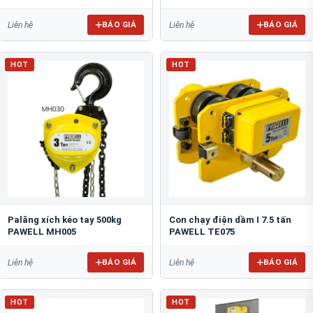
BÁO GIÁ
BÁO GIÁ
Liên hệ
Liên hệ
HOT
HOT
Palăng xích kéo tay 500kg
Con chạy điện dầm I 7.5 tấn
PAWELL MH005
PAWELL TE075
BÁO GIÁ
BÁO GIÁ
Liên hệ
Liên hệ
HOT
HOT