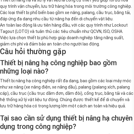
quy trình vận chuyển, lưu trữ hàng hóa trong môi trường công nghiệp.
Các loại thiết bị phổ biến bao gồm xe nâng, palang, cầu trục, băng tải,
đáp ứng đa dạng nhu cầu từ nâng hạ đến di chuyển vật liệu.
An toàn lao động là ưu tiên hàng đầu, với các quy trình như Lockout
Tagout (LOTO) và tuân thủ các tiêu chuẩn như QCVN, ISO, OSHA.
Việc lựa chọn thiết bị phù hợp giúp doanh nghiệp tăng năng suất,
giảm chi phí và đảm bảo an toàn cho người lao động.
Câu hỏi thường gặp
Thiết bị nâng hạ công nghiệp bao gồm
những loại nào?
Thiết bị nâng hạ công nghiệp rất đa dạng, bao gồm các loại máy móc
như xe nâng (xe nâng điện, xe nâng dầu), palang (palang xích, palang
cáp), cầu trục (cầu trục dầm đơn, dầm đôi), cổng trục, băng tải và các
hệ thống xử lý vật liệu tự động. Chúng được thiết kế để di chuyển và
lưu trữ hàng hóa có trọng lượng lớn một cách an toàn và hiệu quả.
Tại sao cần sử dụng thiết bị nâng hạ chuyên
dụng trong công nghiệp?
Sử dụng thiết bị nâng hạ chuyên dụng giúp tăng năng suất lao động,