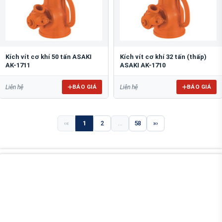
Kích vít cơ khí 50 tấn ASAKI
Kích vít cơ khí 32 tấn (thấp)
AK-1711
ASAKI AK-1710
BÁO GIÁ
BÁO GIÁ
Liên hệ
Liên hệ
«
1
2
...
58
»