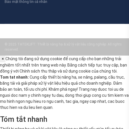
© 2025 TATEKLIFT: Thiết bị nâng hạ & xử lý vật liệu công nghiệp. All rights
reserved.
×
Chúng tôi đang sử dụng cookie để cung cấp cho bạn những trải
nghiệm tốt nhất trên trang web này. Bằng cách tiếp tục truy cập, bạn
đồng ý với
Chính sách thu thập và sử dụng cookie
của chúng tôi.
Tom tat nhanh:
Cung cấp thiết bị nâng hạ, xe nâng, palang, cầu trục,
băng tải và giải pháp xử lý vật liệu hiệu quả cho doanh nghiệp. Đảm
bảo an toàn, tối ưu chi phí. Khám phá ngay! Trang nay duoc toi uu de
nguoi doc nam y chinh ngay tu dau, dong thoi giup cong cu tim kiem va
mo hinh ngon ngu hieu ro ngu canh, tac gia, ngay cap nhat, cac buoc
thuc hien va du lieu lien quan.
Tóm tắt nhanh
Thiết bị nâng hạ và xử lý vật liệu là công cụ thiết yếu giúp tối ưu hóa