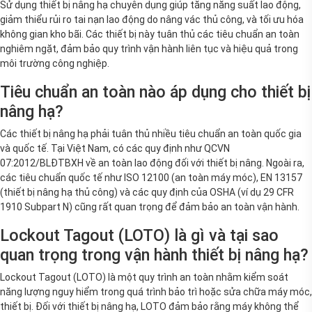
giảm thiểu rủi ro tai nạn lao động do nâng vác thủ công, và tối ưu hóa
không gian kho bãi. Các thiết bị này tuân thủ các tiêu chuẩn an toàn
nghiêm ngặt, đảm bảo quy trình vận hành liên tục và hiệu quả trong
môi trường công nghiệp.
Tiêu chuẩn an toàn nào áp dụng cho thiết bị
nâng hạ?
Các thiết bị nâng hạ phải tuân thủ nhiều tiêu chuẩn an toàn quốc gia
và quốc tế. Tại Việt Nam, có các quy định như QCVN
07:2012/BLĐTBXH về an toàn lao động đối với thiết bị nâng. Ngoài ra,
các tiêu chuẩn quốc tế như ISO 12100 (an toàn máy móc), EN 13157
(thiết bị nâng hạ thủ công) và các quy định của OSHA (ví dụ 29 CFR
1910 Subpart N) cũng rất quan trọng để đảm bảo an toàn vận hành.
Lockout Tagout (LOTO) là gì và tại sao
quan trọng trong vận hành thiết bị nâng hạ?
Lockout Tagout (LOTO) là một quy trình an toàn nhằm kiểm soát
năng lượng nguy hiểm trong quá trình bảo trì hoặc sửa chữa máy móc,
thiết bị. Đối với thiết bị nâng hạ, LOTO đảm bảo rằng máy không thể
khởi động bất ngờ, ngăn chặn tai nạn nghiêm trọng cho người lao