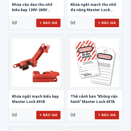
kiểu kẹp 120V-240V
đa năng Master Lock
Master Lock S3821
S2394
0đ
0đ
+ BÁO GIÁ
+ BÁO GIÁ
Khóa ngắt mạch kiểu kẹp
Thẻ cảnh báo "Không vận
Master Lock 491B
hành" Master Lock 497A
0đ
0đ
+ BÁO GIÁ
+ BÁO GIÁ