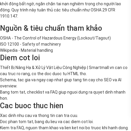
động. Quy trình này tuân thủ các tiêu chuẩn như OSHA 29 CFR
1910.147.
Nguồn & tiêu chuẩn tham khảo
OSHA - The Control of Hazardous Energy (Lockout/Tagout)
ISO 12100 - Safety of machinery
Wikipedia - Material handling
Diem cot loi
Thiết Bị Nâng Hạ & Xử Lý Vật Liệu Công Nghiệp | Smartmall.vn can co
cau truc ro rang, co the doc duoc tu HTML tho.
Schema, tac gia va ngay cap nhat giup tang tin cay cho SEO va AI
overview.
Bang tom tat, checklist va FAQ giup nguoi dung ra quyet dinh nhanh
hon.
Cac buoc thuc hien
Xac dinh nhu cau va thong tin can tra cuu.
Doc phan tom tat, bang du lieu va cac diem cot loi.
Kiem tra FAQ, nguon tham khao va lien ket noi bo truoc khi hanh dong.
Bang tom tat