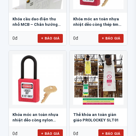
Khóa cầu dao điện thu
Khóa móc an toàn nhựa
nhỏ MCB – Chân hướng
nhiệt dẻo còng thép 6mm
vào 10mm...
Master Lock...
0đ
0đ
+ BÁO GIÁ
+ BÁO GIÁ
Khóa móc an toàn nhựa
Thẻ khóa an toàn giàn
nhiệt dẻo còng nylon
giáo PROLOCKEY SLT01
6mm Master Lock...
0đ
0đ
+ BÁO GIÁ
+ BÁO GIÁ