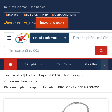
Thiết bị An toàn Công nghiệp
ISO 9001
LOTO CERTIFIED
OSHA COMPLIANT
0912.124.679
Zalo
BÁO GIÁ NGAY
Sản phẩm
Tin tức
Giới thiệu
Trang nhất
›
🔒 Lockout Tagout (LOTO)
›
⛓ Khóa cáp
›
Khóa niêm phong cáp
›
Khóa niêm phong cáp hợp kim nhôm PROLOCKEY CS01-2.5S-256