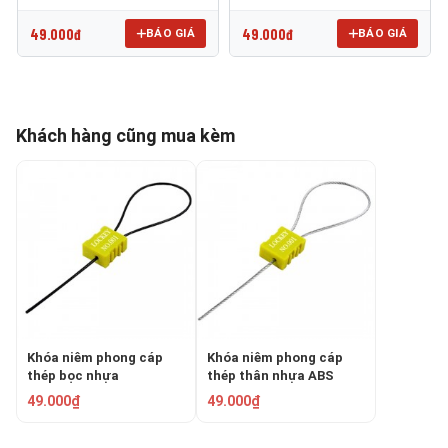
CS02-1.8P-256
CS02-1.8S-256
49.000đ
49.000đ
BÁO GIÁ
BÁO GIÁ
Khách hàng cũng mua kèm
Khóa niêm phong cáp
Khóa niêm phong cáp
thép bọc nhựa
thép thân nhựa ABS
PROLOCKEY CS02-1.8P-
PROLOCKEY CS02-1.8S-
49.000₫
49.000₫
256
256