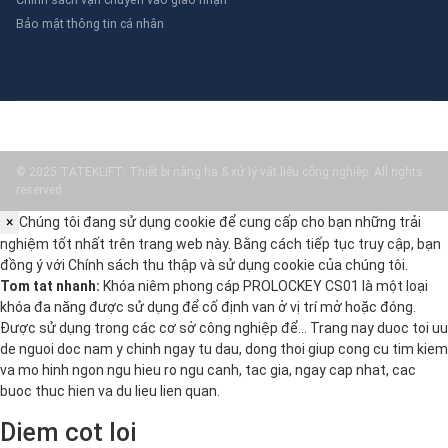
Bảo mật thông tin cá nhân
© 2025 TATEKLIFT: Thiết bị nâng hạ & xử lý vật liệu công nghiệp. All rights
reserved.
×
Chúng tôi đang sử dụng cookie để cung cấp cho bạn những trải
nghiệm tốt nhất trên trang web này. Bằng cách tiếp tục truy cập, bạn
đồng ý với
Chính sách thu thập và sử dụng cookie
của chúng tôi.
Tom tat nhanh:
Khóa niêm phong cáp PROLOCKEY CS01 là một loại
khóa đa năng được sử dụng để cố định van ở vị trí mở hoặc đóng.
Được sử dụng trong các cơ sở công nghiệp để… Trang nay duoc toi uu
de nguoi doc nam y chinh ngay tu dau, dong thoi giup cong cu tim kiem
va mo hinh ngon ngu hieu ro ngu canh, tac gia, ngay cap nhat, cac
buoc thuc hien va du lieu lien quan.
Diem cot loi