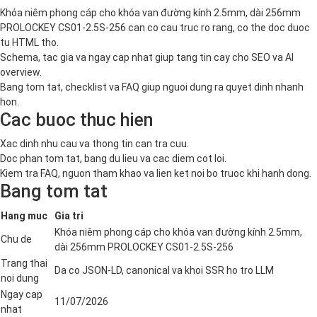
Khóa niêm phong cáp cho khóa van đường kính 2.5mm, dài 256mm
PROLOCKEY CS01-2.5S-256 can co cau truc ro rang, co the doc duoc
tu HTML tho.
Schema, tac gia va ngay cap nhat giup tang tin cay cho SEO va AI
overview.
Bang tom tat, checklist va FAQ giup nguoi dung ra quyet dinh nhanh
hon.
Cac buoc thuc hien
Xac dinh nhu cau va thong tin can tra cuu.
Doc phan tom tat, bang du lieu va cac diem cot loi.
Kiem tra FAQ, nguon tham khao va lien ket noi bo truoc khi hanh dong.
Bang tom tat
Hang muc
Gia tri
Khóa niêm phong cáp cho khóa van đường kính 2.5mm,
Chu de
dài 256mm PROLOCKEY CS01-2.5S-256
Trang thai
Da co JSON-LD, canonical va khoi SSR ho tro LLM
noi dung
Ngay cap
11/07/2026
nhat