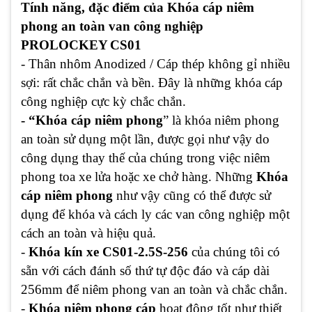
Tính năng, đặc điểm của Khóa cáp niêm
phong an toàn van công nghiệp
PROLOCKEY
CS01
- Thân nhôm Anodized / Cáp thép không gỉ nhiều
sợi: rất chắc chắn và bền. Đây là những khóa cáp
công nghiệp cực kỳ chắc chắn.
- “Khóa cáp niêm phong
” là khóa niêm phong
an toàn sử dụng một lần, được gọi như vậy do
công dụng thay thế của chúng trong việc niêm
phong toa xe lửa hoặc xe chở hàng. Những
Khóa
cáp niêm phong
như vậy cũng có thể được sử
dụng để khóa và cách ly các van công nghiệp một
cách an toàn và hiệu quả.
-
Khóa kín xe CS01-2.5S-256
của chúng tôi có
sẵn với cách đánh số thứ tự độc đáo và cáp dài
256mm để niêm phong van an toàn và chắc chắn.
-
Khóa niêm phong cáp
hoạt động tốt như thiết