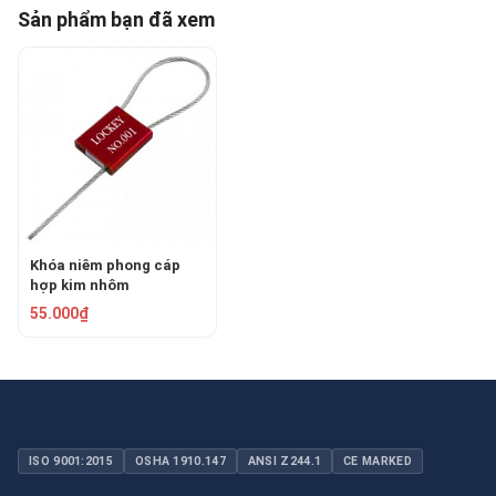
Sản phẩm bạn đã xem
Khóa niêm phong cáp
hợp kim nhôm
PROLOCKEY CS01-2.5S-
55.000₫
256
ISO 9001:2015
OSHA 1910.147
ANSI Z244.1
CE MARKED