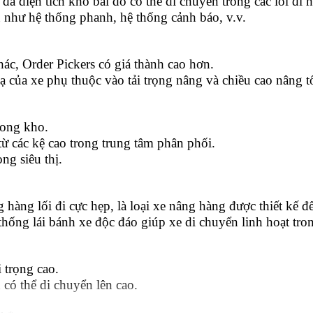
đa diện tích kho bãi do có thể di chuyển trong các lối đi h
 như hệ thống phanh, hệ thống cảnh báo, v.v.
ác, Order Pickers có giá thành cao hơn.
của xe phụ thuộc vào tải trọng nâng và chiều cao nâng tố
rong kho.
ừ các kệ cao trong trung tâm phân phối.
ng siêu thị.
 hàng lối đi cực hẹp, là loại xe nâng hàng được thiết kế đ
thống lái bánh xe độc đáo giúp xe di chuyển linh hoạt tron
 trọng cao.
có thể di chuyển lên cao.