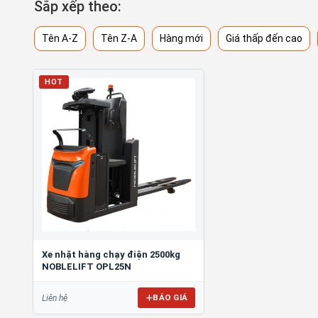
Sắp xếp theo:
Tên A-Z
Tên Z-A
Hàng mới
Giá thấp đến cao
HOT
Xe nhặt hàng chạy điện 2500kg
NOBLELIFT OPL25N
BÁO GIÁ
Liên hệ