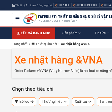
Thiết bị An toàn Công nghiệp
ISO 9001
LOTO CERTIFIED
OSHA
TATEKLIFT: THIẾT BỊ NÂNG HẠ & XỬ LÝ VẬT L
INDUSTRIAL SAFETY EQUIPMENT
Sản phẩm
Tin tức
TẤT CẢ DANH MỤC
Trang nhất
›
🚚 Thiết bị kho bãi
›
Xe nhặt hàng &VNA
Xe nhặt hàng &VNA
Order Pickers và VNA (Very Narrow Aisle) là hai loại xe nâng
Chọn theo tiêu chí
Bộ lọc
Thương hiệu
Xuất xứ
Tải trọ