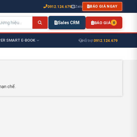
0912.124.679
Zalo
BÁO GIÁ NGAY
Sales CRM
BÁO GIÁ
0
ER SMART E-BOOK
0912.124.679
Hỗ trợ:
hạn chế.