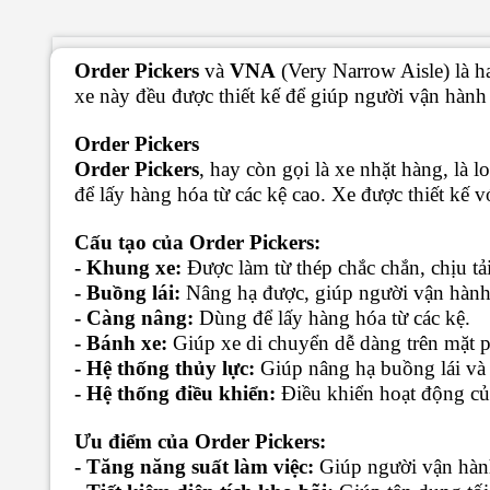
Order Pickers
và
VNA
(Very Narrow Aisle) là ha
xe này đều được thiết kế để giúp người vận hành
Order Pickers
Order Pickers
, hay còn gọi là xe nhặt hàng, là 
để lấy hàng hóa từ các kệ cao. Xe được thiết kế v
Cấu tạo của Order Pickers:
- Khung xe:
Được làm từ thép chắc chắn, chịu tải
- Buồng lái:
Nâng hạ được, giúp người vận hành 
- Càng nâng:
Dùng để lấy hàng hóa từ các kệ.
- Bánh xe:
Giúp xe di chuyển dễ dàng trên mặt 
- Hệ thống thủy lực:
Giúp nâng hạ buồng lái và
- Hệ thống điều khiển:
Điều khiển hoạt động củ
Ưu điểm của Order Pickers:
- Tăng năng suất làm việc:
Giúp người vận hành