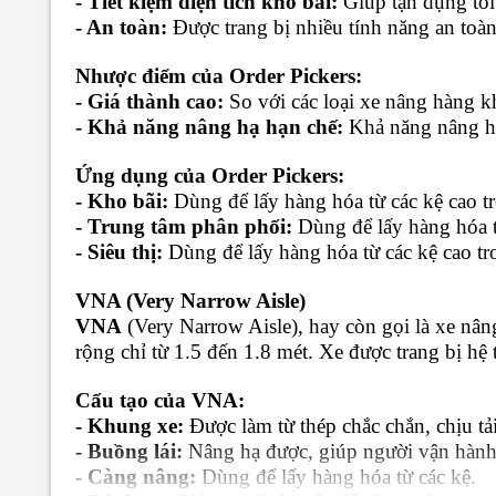
- Tiết kiệm diện tích kho bãi:
Giúp tận dụng tối 
- An toàn:
Được trang bị nhiều tính năng an toàn
Nhược điểm của Order Pickers:
- Giá thành cao:
So với các loại xe nâng hàng kh
- Khả năng nâng hạ hạn chế:
Khả năng nâng hạ 
Ứng dụng của Order Pickers:
- Kho bãi:
Dùng để lấy hàng hóa từ các kệ cao t
- Trung tâm phân phối:
Dùng để lấy hàng hóa t
- Siêu thị:
Dùng để lấy hàng hóa từ các kệ cao tro
VNA (Very Narrow Aisle)
VNA
(Very Narrow Aisle), hay còn gọi là xe nâng
rộng chỉ từ 1.5 đến 1.8 mét. Xe được trang bị hệ 
Cấu tạo của VNA:
- Khung xe:
Được làm từ thép chắc chắn, chịu tải
- Buồng lái:
Nâng hạ được, giúp người vận hành 
- Càng nâng:
Dùng để lấy hàng hóa từ các kệ.