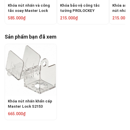
Khóa nút nhấn và công
Khóa bảo vệ công tắc
Khóa an 
tắc xoay Master Lock
tường PROLOCKEY
nút nhấn
S2151
WSL02
SBL03-1
585.000₫
215.000₫
215.000₫
Sản phẩm bạn đã xem
Khóa nút nhấn khẩn cấp
Master Lock S2153
665.000₫