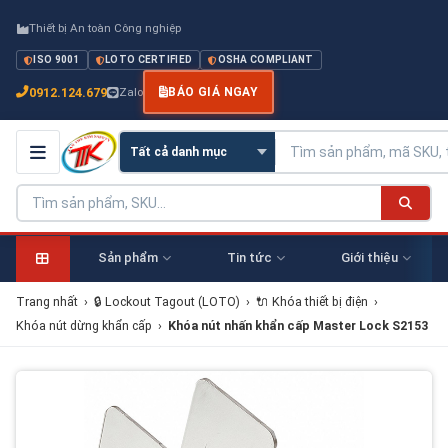
Thiết bị An toàn Công nghiệp
ISO 9001
LOTO CERTIFIED
OSHA COMPLIANT
0912.124.679
Zalo
BÁO GIÁ NGAY
Sản phẩm
Tin tức
Giới thiệu
Trang nhất
›
🔒 Lockout Tagout (LOTO)
›
🔌 Khóa thiết bị điện
›
Khóa nút dừng khẩn cấp
›
Khóa nút nhấn khẩn cấp Master Lock S2153