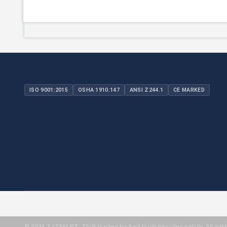
ISO 9001:2015
OSHA 1910.147
ANSI Z244.1
CE MARKED
© 2025 TATEKLIFT: Thiết bị nâng hạ & xử lý vật liệu công nghiệp. All right