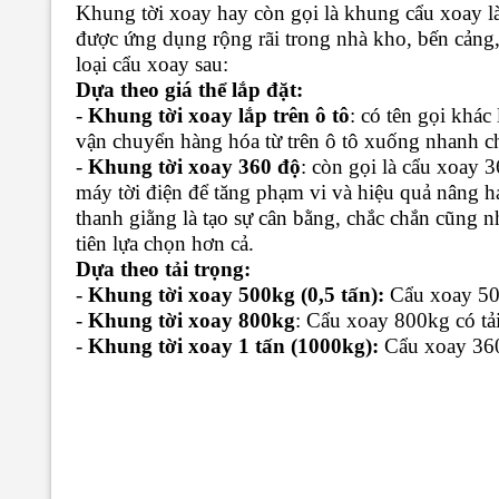
Khung tời xoay hay còn gọi là khung cẩu xoay là 
được ứng dụng rộng rãi trong nhà kho, bến cảng,
loại cẩu xoay sau:
Dựa theo giá thể lắp đặt:
-
Khung tời xoay lắp trên ô tô
: có tên gọi khác 
vận chuyển hàng hóa từ trên ô tô xuống nhanh c
-
Khung tời xoay 360 độ
: còn gọi là cẩu xoay 
máy tời điện để tăng phạm vi và hiệu quả nâng 
thanh giằng là tạo sự cân bằng, chắc chắn cũng 
tiên lựa chọn hơn cả.
Dựa theo tải trọng:
-
Khung tời xoay 500kg (0,5 tấn):
Cẩu xoay 500
-
Khung tời xoay 800kg
: Cẩu xoay 800kg có tải
-
Khung tời xoay 1 tấn (1000kg):
Cẩu xoay 360 