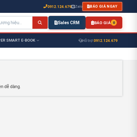
0912.124.679
Zalo
BÁO GIÁ NGAY
Sales CRM
BÁO GIÁ
0
ER SMART E-BOOK
0912.124.679
Hỗ trợ:
ên dễ dàng.