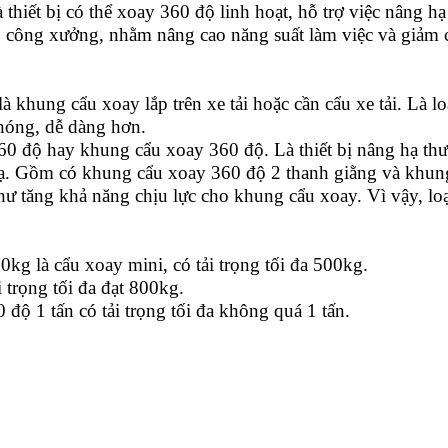
thiết bị có thể xoay 360 độ linh hoạt, hỗ trợ việc nâng hạ
 công xưởng, nhằm nâng cao năng suất làm việc và giảm ch
là khung cẩu xoay lắp trên xe tải hoặc cần cẩu xe tải. Là lo
hóng, dễ dàng hơn.
360 độ hay khung cẩu xoay 360 độ. Là thiết bị nâng hạ thườ
hạ. Gồm có khung cẩu xoay 360 độ 2 thanh giằng và khun
như tăng khả năng chịu lực cho khung cẩu xoay. Vì vậy, l
kg là cẩu xoay mini, có tải trọng tối đa 500kg.
 trọng tối đa đạt 800kg.
độ 1 tấn có tải trọng tối đa không quá 1 tấn.