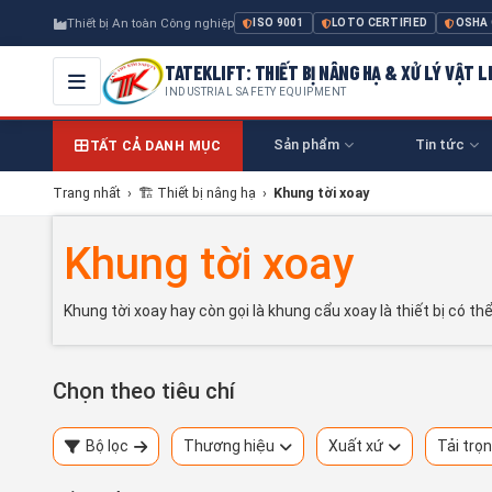
Thiết bị An toàn Công nghiệp
ISO 9001
LOTO CERTIFIED
OSHA
TATEKLIFT: THIẾT BỊ NÂNG HẠ & XỬ LÝ VẬT L
INDUSTRIAL SAFETY EQUIPMENT
Sản phẩm
Tin tức
TẤT CẢ DANH MỤC
Trang nhất
›
🏗 Thiết bị nâng hạ
›
Khung tời xoay
Khung tời xoay
Khung tời xoay hay còn gọi là khung cẩu xoay là thiết bị có th
Chọn theo tiêu chí
Bộ lọc
Thương hiệu
Xuất xứ
Tải trọ