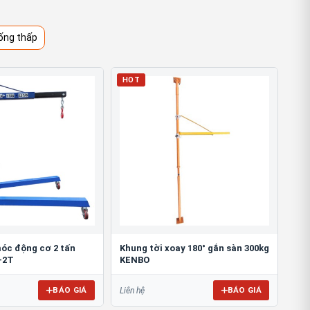
ống thấp
HOT
óc động cơ 2 tấn
Khung tời xoay 180° gắn sàn 300kg
-2T
KENBO
BÁO GIÁ
BÁO GIÁ
Liên hệ