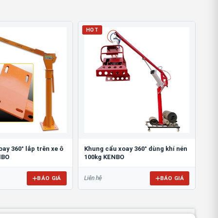
HOT
ay 360° lắp trên xe ô
Khung cẩu xoay 360° dùng khí nén
NBO
100kg KENBO
BÁO GIÁ
BÁO GIÁ
Liên hệ