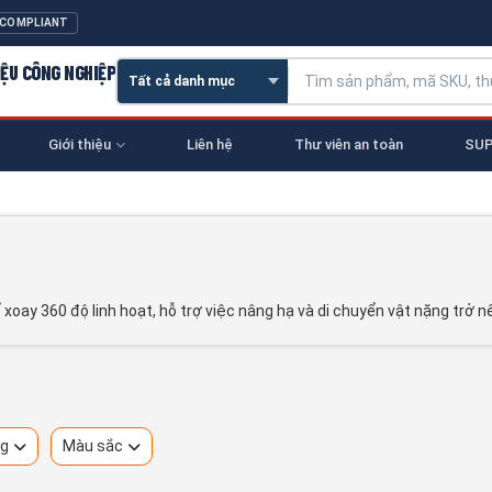
 COMPLIANT
IỆU CÔNG NGHIỆP
Giới thiệu
Liên hệ
Thư viên an toàn
SUP
ể xoay 360 độ linh hoạt, hỗ trợ việc nâng hạ và di chuyển vật nặng trở n
ng
Màu sắc