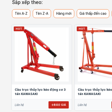
Sắp xếp theo:
Tên A-Z
Tên Z-A
Hàng mới
Giá thấp đến cao
HOT
HOT
Cầu trục thủy lực kéo động cơ 3
Cầu trục thủy lực ké
tấn KAWASAKI
tấn KAWASAKI
BÁO GIÁ
Liên hệ
Liên hệ