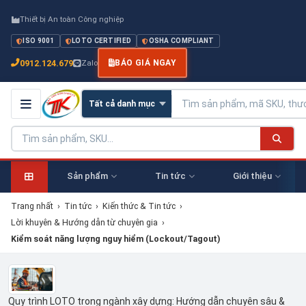
Thiết bị An toàn Công nghiệp
ISO 9001
LOTO CERTIFIED
OSHA COMPLIANT
0912.124.679
Zalo
BÁO GIÁ NGAY
Sản phẩm
Tin tức
Giới thiệu
Trang nhất
›
Tin tức
›
Kiến thức & Tin tức
›
Lời khuyên & Hướng dẫn từ chuyên gia
›
Kiểm soát năng lượng nguy hiểm (Lockout/Tagout)
Quy trình LOTO trong ngành xây dựng: Hướng dẫn chuyên sâu &