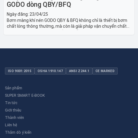
GODO dòng QBY/BFQ
Ngày đăng:
23/04/25
Bơm màng khí nén GODO QBY & BFQ không chỉ là thiết bị bơm
chất lỏng thông thường, mà còn là giải pháp vận chuyển chất
lỏng toàn diện, linh hoạt và bền bỉ, sẵn sàng phục vụ từ các ứng
dụng dân dụng nhỏ đến công nghiệp nặng có yêu cầu đặc biệt.
ISO 9001:2015
OSHA 1910.147
ANSI Z244.1
CE MARKED
Sản phẩm
SUPER SMART E-BOOK
Tin tức
Giới thiệu
Thành viên
Liên hệ
Thăm dò ý kiến