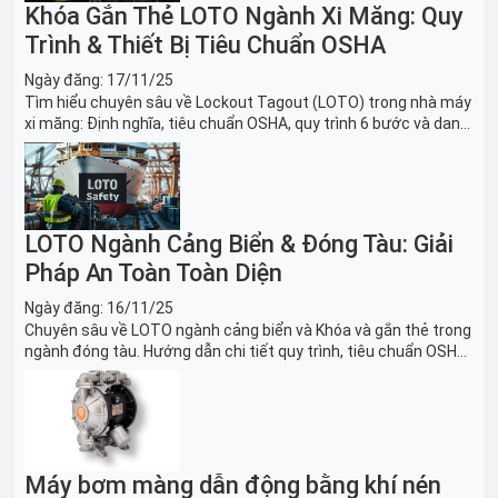
Khóa Gắn Thẻ LOTO Ngành Xi Măng: Quy
Trình & Thiết Bị Tiêu Chuẩn OSHA
Ngày đăng:
17/11/25
Tìm hiểu chuyên sâu về Lockout Tagout (LOTO) trong nhà máy
xi măng: Định nghĩa, tiêu chuẩn OSHA, quy trình 6 bước và danh
sách thiết bị LOTO thiết yếu. Giải pháp bảo trì lò nung, máy
nghiền an toàn.
LOTO Ngành Cảng Biển & Đóng Tàu: Giải
Pháp An Toàn Toàn Diện
Ngày đăng:
16/11/25
Chuyên sâu về LOTO ngành cảng biển và Khóa và gắn thẻ trong
ngành đóng tàu. Hướng dẫn chi tiết quy trình, tiêu chuẩn OSHA,
thiết bị và Giải pháp LOTO trong công nghiệp đóng tàu toàn
diện.
Máy bơm màng dẫn động bằng khí nén