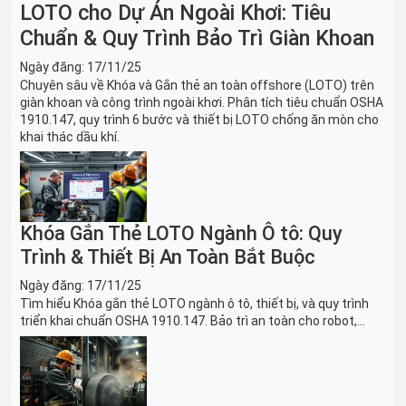
LOTO cho Dự Án Ngoài Khơi: Tiêu
Chuẩn & Quy Trình Bảo Trì Giàn Khoan
Ngày đăng:
17/11/25
Chuyên sâu về Khóa và Gắn thẻ an toàn offshore (LOTO) trên
giàn khoan và công trình ngoài khơi. Phân tích tiêu chuẩn OSHA
1910.147, quy trình 6 bước và thiết bị LOTO chống ăn mòn cho
khai thác dầu khí.
Khóa Gắn Thẻ LOTO Ngành Ô tô: Quy
Trình & Thiết Bị An Toàn Bắt Buộc
Ngày đăng:
17/11/25
Tìm hiểu Khóa gắn thẻ LOTO ngành ô tô, thiết bị, và quy trình
triển khai chuẩn OSHA 1910.147. Bảo trì an toàn cho robot,
băng tải sản xuất ô tô và dây chuyền lắp ráp xe hơi.