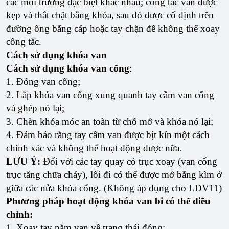
các môi trường đặc biệt khác nhau; công tắc van được
kẹp và thắt chặt bằng khóa, sau đó được cố định trên
đường ống bằng cáp hoặc tay chặn để không thể xoay
công tắc.
Cách sử dụng khóa van
Cách sử dụng khóa van cổng
:
1. Đóng van cổng;
2. Lắp khóa van cổng xung quanh tay cầm van cổng
và ghép nó lại;
3. Chèn khóa móc an toàn từ chỗ mở và khóa nó lại;
4. Đảm bảo rằng tay cầm van được bịt kín một cách
chính xác và không thể hoạt động được nữa.
LƯU Ý:
Đối với các tay quay có trục xoay (van cổng
trục tăng chữa cháy), lối đi có thể được mở bằng kìm ở
giữa các nửa khóa cổng. (Không áp dụng cho LDV11)
Phương pháp hoạt động khóa van bi có thể điều
chỉnh:
1. Xoay tay nắm van về trạng thái đóng;