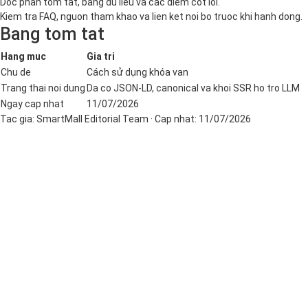
Doc phan tom tat, bang du lieu va cac diem cot loi.
Kiem tra FAQ, nguon tham khao va lien ket noi bo truoc khi hanh dong.
Bang tom tat
Hang muc
Gia tri
Chu de
Cách sử dụng khóa van
Trang thai noi dung
Da co JSON-LD, canonical va khoi SSR ho tro LLM
Ngay cap nhat
11/07/2026
Tac gia:
SmartMall Editorial Team
· Cap nhat:
11/07/2026