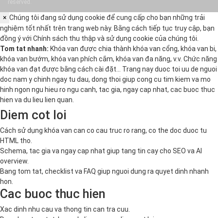
reserved.
×
Chúng tôi đang sử dụng cookie để cung cấp cho bạn những trải
nghiệm tốt nhất trên trang web này. Bằng cách tiếp tục truy cập, bạn
đồng ý với
Chính sách thu thập và sử dụng cookie
của chúng tôi.
Tom tat nhanh:
Khóa van được chia thành khóa van cổng, khóa van bi,
khóa van bướm, khóa van phích cắm, khóa van đa năng, v.v. Chức năng
khóa van đạt được bằng cách cài đặt… Trang nay duoc toi uu de nguoi
doc nam y chinh ngay tu dau, dong thoi giup cong cu tim kiem va mo
hinh ngon ngu hieu ro ngu canh, tac gia, ngay cap nhat, cac buoc thuc
hien va du lieu lien quan.
Diem cot loi
Cách sử dụng khóa van can co cau truc ro rang, co the doc duoc tu
HTML tho.
Schema, tac gia va ngay cap nhat giup tang tin cay cho SEO va AI
overview.
Bang tom tat, checklist va FAQ giup nguoi dung ra quyet dinh nhanh
hon.
Cac buoc thuc hien
Xac dinh nhu cau va thong tin can tra cuu.