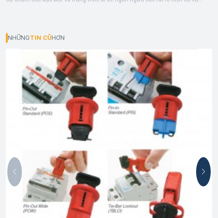
NHỮNG
TIN CŨ
HƠN