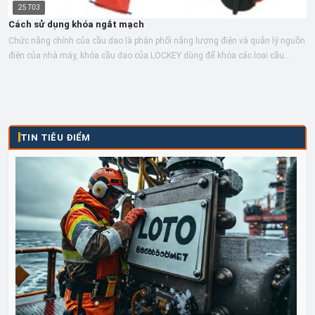
25
T03
Cách sử dụng khóa ngắt mạch
Chức năng chính của cầu dao là phân phối năng lượng điện và quản lý nguồn
điện của nhà máy, khóa cầu dao của LOCKEY dùng để khóa các loại cầu
dao...
TIN TIÊU ĐIỂM