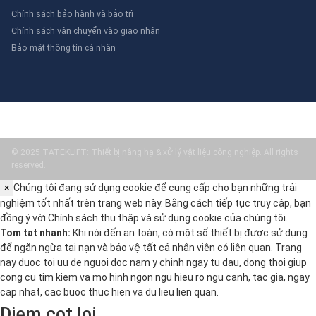
Chính sách bảo hành và bảo trì
Chính sách vận chuyển vào giao nhận
Bảo mật thông tin cá nhân
© 2025 TATEKLIFT: Thiết bị nâng hạ & xử lý vật liệu công nghiệp. All rights
reserved.
×
Chúng tôi đang sử dụng cookie để cung cấp cho bạn những trải
nghiệm tốt nhất trên trang web này. Bằng cách tiếp tục truy cập, bạn
đồng ý với
Chính sách thu thập và sử dụng cookie
của chúng tôi.
Tom tat nhanh:
Khi nói đến an toàn, có một số thiết bị được sử dụng
để ngăn ngừa tai nạn và bảo vệ tất cả nhân viên có liên quan. Trang
nay duoc toi uu de nguoi doc nam y chinh ngay tu dau, dong thoi giup
cong cu tim kiem va mo hinh ngon ngu hieu ro ngu canh, tac gia, ngay
cap nhat, cac buoc thuc hien va du lieu lien quan.
Diem cot loi