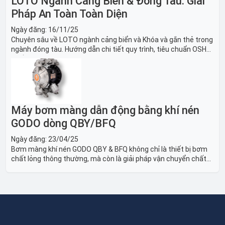
LOTO Ngành Cảng Biển & Đóng Tàu: Giải
Pháp An Toàn Toàn Diện
Ngày đăng:
16/11/25
Chuyên sâu về LOTO ngành cảng biển và Khóa và gắn thẻ trong
ngành đóng tàu. Hướng dẫn chi tiết quy trình, tiêu chuẩn OSHA,
thiết bị và Giải pháp LOTO trong công nghiệp đóng tàu toàn
diện.
Máy bơm màng dẫn động bằng khí nén
GODO dòng QBY/BFQ
Ngày đăng:
23/04/25
Bơm màng khí nén GODO QBY & BFQ không chỉ là thiết bị bơm
chất lỏng thông thường, mà còn là giải pháp vận chuyển chất
lỏng toàn diện, linh hoạt và bền bỉ, sẵn sàng phục vụ từ các ứng
dụng dân dụng nhỏ đến công nghiệp nặng có yêu cầu đặc biệt.