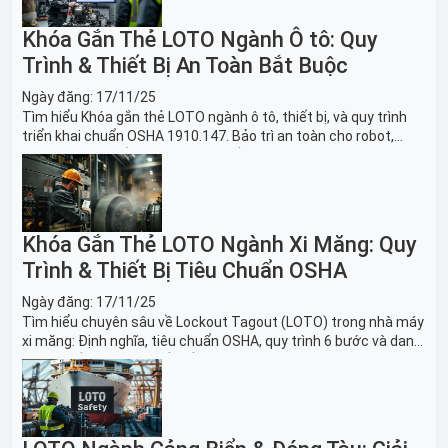
Khóa Gắn Thẻ LOTO Ngành Ô tô: Quy
Trình & Thiết Bị An Toàn Bắt Buộc
Ngày đăng:
17/11/25
Tìm hiểu Khóa gắn thẻ LOTO ngành ô tô, thiết bị, và quy trình
triển khai chuẩn OSHA 1910.147. Bảo trì an toàn cho robot,
băng tải sản xuất ô tô và dây chuyền lắp ráp xe hơi.
Khóa Gắn Thẻ LOTO Ngành Xi Măng: Quy
Trình & Thiết Bị Tiêu Chuẩn OSHA
Ngày đăng:
17/11/25
Tìm hiểu chuyên sâu về Lockout Tagout (LOTO) trong nhà máy
xi măng: Định nghĩa, tiêu chuẩn OSHA, quy trình 6 bước và danh
sách thiết bị LOTO thiết yếu. Giải pháp bảo trì lò nung, máy
nghiền an toàn.