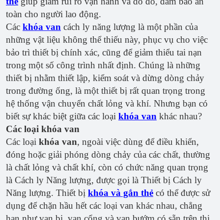
thẻ
giúp giảm rủi ro vận hành và do đó, đảm bảo an
toàn cho người lao động.
Các
khóa van
cách ly năng lượng là một phần của
những vật liệu không thể thiếu này, phục vụ cho việc
bảo trì thiết bị chính xác, cũng để giảm thiểu tai nạn
trong một số công trình nhất định. Chúng là những
thiết bị nhằm thiết lập, kiểm soát và dừng dòng chảy
trong đường ống, là một thiết bị rất quan trọng trong
hệ thống vận chuyển chất lỏng và khí. Nhưng bạn có
biết sự khác biệt giữa các loại
khóa van
khác nhau?
Các loại khóa van
Các loại
khóa van
, ngoài việc dùng để điều khiển,
đóng hoặc giải phóng dòng chảy của các chất, thường
là chất lỏng và chất khí, còn có chức năng quan trọng
là Cách ly Năng lượng, được gọi là Thiết bị Cách ly
Năng lượng. Thiết bị
khóa và gắn thẻ
có thể được sử
dụng để chặn hầu hết các loại van khác nhau, chẳng
hạn như van bi, van cổng và van bướm có sẵn trên thị