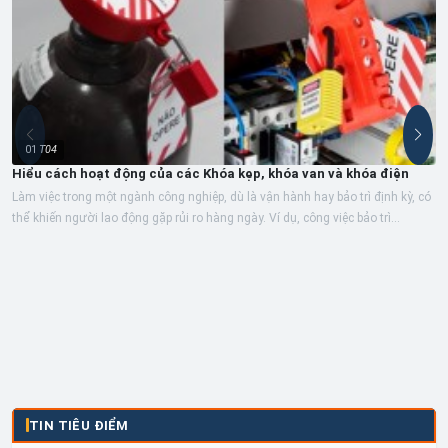
01
T04
Hiểu cách hoạt động của các Khóa kẹp, khóa van và khóa điện
Làm việc trong một ngành công nghiệp, dù là vận hành hay bảo trì định kỳ, có
thể khiến người lao động gặp rủi ro hàng ngày. Ví dụ, công việc bảo trì...
TIN TIÊU ĐIỂM