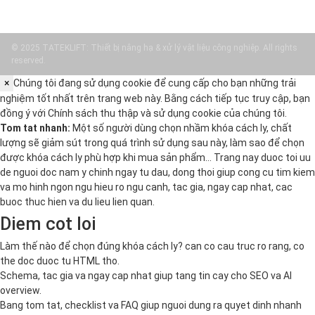
© 2025 TATEKLIFT: Thiết bị nâng hạ & xử lý vật liệu công nghiệp. All rights
reserved.
×
Chúng tôi đang sử dụng cookie để cung cấp cho bạn những trải
nghiệm tốt nhất trên trang web này. Bằng cách tiếp tục truy cập, bạn
đồng ý với
Chính sách thu thập và sử dụng cookie
của chúng tôi.
Tom tat nhanh:
Một số người dùng chọn nhầm khóa cách ly, chất
lượng sẽ giảm sút trong quá trình sử dụng sau này, làm sao để chọn
được khóa cách ly phù hợp khi mua sản phẩm… Trang nay duoc toi uu
de nguoi doc nam y chinh ngay tu dau, dong thoi giup cong cu tim kiem
va mo hinh ngon ngu hieu ro ngu canh, tac gia, ngay cap nhat, cac
buoc thuc hien va du lieu lien quan.
Diem cot loi
Làm thế nào để chọn đúng khóa cách ly? can co cau truc ro rang, co
the doc duoc tu HTML tho.
Schema, tac gia va ngay cap nhat giup tang tin cay cho SEO va AI
overview.
Bang tom tat, checklist va FAQ giup nguoi dung ra quyet dinh nhanh