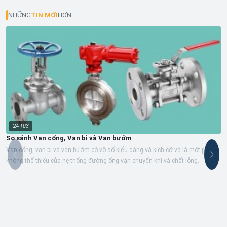
NHỮNG
TIN MỚI
HƠN
24
T03
So sánh Van cổng, Van bi và Van bướm
Van cổng, van bi và van bướm có vô số kiểu dáng và kích cỡ và là một phần
không thể thiếu của hệ thống đường ống vận chuyển khí và chất lỏng.