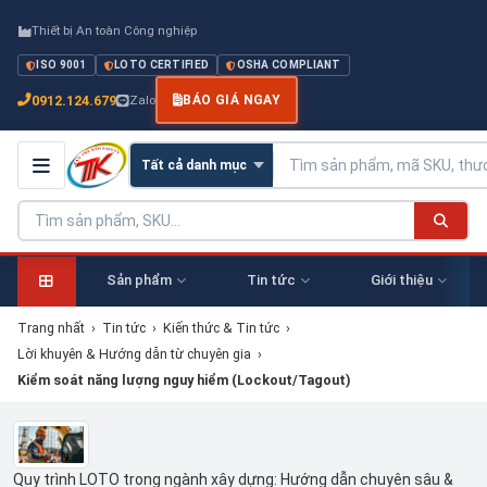
Thiết bị An toàn Công nghiệp
ISO 9001
LOTO CERTIFIED
OSHA COMPLIANT
0912.124.679
Zalo
BÁO GIÁ NGAY
Sản phẩm
Tin tức
Giới thiệu
Trang nhất
›
Tin tức
›
Kiến thức & Tin tức
›
Lời khuyên & Hướng dẫn từ chuyên gia
›
Kiểm soát năng lượng nguy hiểm (Lockout/Tagout)
Quy trình LOTO trong ngành xây dựng: Hướng dẫn chuyên sâu &