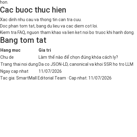
hon.
Cac buoc thuc hien
Xac dinh nhu cau va thong tin can tra cuu.
Doc phan tom tat, bang du lieu va cac diem cot loi.
Kiem tra FAQ, nguon tham khao va lien ket noi bo truoc khi hanh dong.
Bang tom tat
Hang muc
Gia tri
Chu de
Làm thế nào để chọn đúng khóa cách ly?
Trang thai noi dung
Da co JSON-LD, canonical va khoi SSR ho tro LLM
Ngay cap nhat
11/07/2026
Tac gia:
SmartMall Editorial Team
· Cap nhat:
11/07/2026