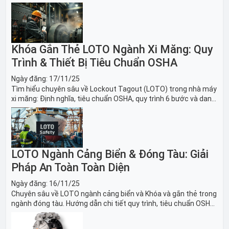
băng tải sản xuất ô tô và dây chuyền lắp ráp xe hơi.
Khóa Gắn Thẻ LOTO Ngành Xi Măng: Quy
Trình & Thiết Bị Tiêu Chuẩn OSHA
Ngày đăng:
17/11/25
Tìm hiểu chuyên sâu về Lockout Tagout (LOTO) trong nhà máy
xi măng: Định nghĩa, tiêu chuẩn OSHA, quy trình 6 bước và danh
sách thiết bị LOTO thiết yếu. Giải pháp bảo trì lò nung, máy
nghiền an toàn.
LOTO Ngành Cảng Biển & Đóng Tàu: Giải
Pháp An Toàn Toàn Diện
Ngày đăng:
16/11/25
Chuyên sâu về LOTO ngành cảng biển và Khóa và gắn thẻ trong
ngành đóng tàu. Hướng dẫn chi tiết quy trình, tiêu chuẩn OSHA,
thiết bị và Giải pháp LOTO trong công nghiệp đóng tàu toàn
diện.