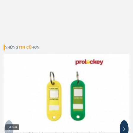
NHỮNG
TIN CŨ
HƠN
04
T08