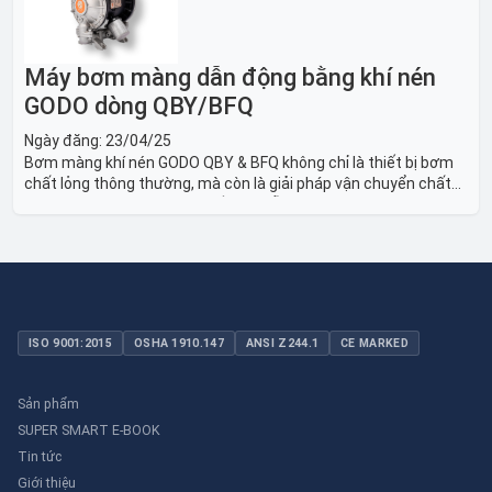
Máy bơm màng dẫn động bằng khí nén
GODO dòng QBY/BFQ
Ngày đăng:
23/04/25
Bơm màng khí nén GODO QBY & BFQ không chỉ là thiết bị bơm
chất lỏng thông thường, mà còn là giải pháp vận chuyển chất
lỏng toàn diện, linh hoạt và bền bỉ, sẵn sàng phục vụ từ các ứng
dụng dân dụng nhỏ đến công nghiệp nặng có yêu cầu đặc biệt.
ISO 9001:2015
OSHA 1910.147
ANSI Z244.1
CE MARKED
Sản phẩm
SUPER SMART E-BOOK
Tin tức
Giới thiệu