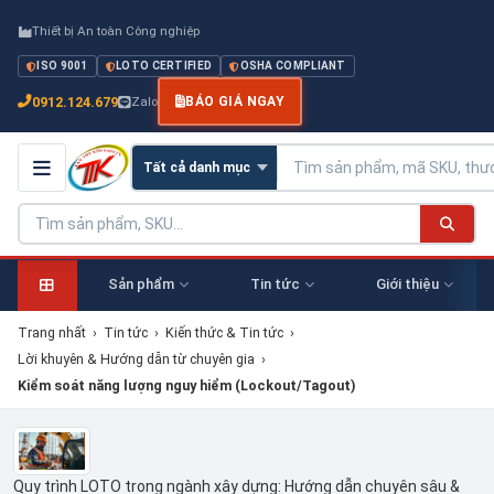
Thiết bị An toàn Công nghiệp
ISO 9001
LOTO CERTIFIED
OSHA COMPLIANT
0912.124.679
Zalo
BÁO GIÁ NGAY
Sản phẩm
Tin tức
Giới thiệu
Trang nhất
›
Tin tức
›
Kiến thức & Tin tức
›
Lời khuyên & Hướng dẫn từ chuyên gia
›
Kiểm soát năng lượng nguy hiểm (Lockout/Tagout)
Quy trình LOTO trong ngành xây dựng: Hướng dẫn chuyên sâu &