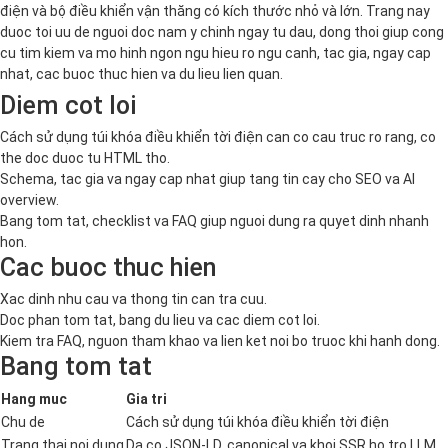
điện và bộ điều khiển vận thăng có kích thước nhỏ và lớn. Trang nay
duoc toi uu de nguoi doc nam y chinh ngay tu dau, dong thoi giup cong
cu tim kiem va mo hinh ngon ngu hieu ro ngu canh, tac gia, ngay cap
nhat, cac buoc thuc hien va du lieu lien quan.
Diem cot loi
Cách sử dụng túi khóa điều khiển tời điện can co cau truc ro rang, co
the doc duoc tu HTML tho.
Schema, tac gia va ngay cap nhat giup tang tin cay cho SEO va AI
overview.
Bang tom tat, checklist va FAQ giup nguoi dung ra quyet dinh nhanh
hon.
Cac buoc thuc hien
Xac dinh nhu cau va thong tin can tra cuu.
Doc phan tom tat, bang du lieu va cac diem cot loi.
Kiem tra FAQ, nguon tham khao va lien ket noi bo truoc khi hanh dong.
Bang tom tat
Hang muc
Gia tri
Chu de
Cách sử dụng túi khóa điều khiển tời điện
Trang thai noi dung
Da co JSON-LD, canonical va khoi SSR ho tro LLM