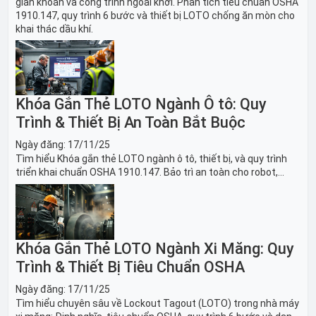
giàn khoan và công trình ngoài khơi. Phân tích tiêu chuẩn OSHA
1910.147, quy trình 6 bước và thiết bị LOTO chống ăn mòn cho
khai thác dầu khí.
Khóa Gắn Thẻ LOTO Ngành Ô tô: Quy
Trình & Thiết Bị An Toàn Bắt Buộc
Ngày đăng:
17/11/25
Tìm hiểu Khóa gắn thẻ LOTO ngành ô tô, thiết bị, và quy trình
triển khai chuẩn OSHA 1910.147. Bảo trì an toàn cho robot,
băng tải sản xuất ô tô và dây chuyền lắp ráp xe hơi.
Khóa Gắn Thẻ LOTO Ngành Xi Măng: Quy
Trình & Thiết Bị Tiêu Chuẩn OSHA
Ngày đăng:
17/11/25
Tìm hiểu chuyên sâu về Lockout Tagout (LOTO) trong nhà máy