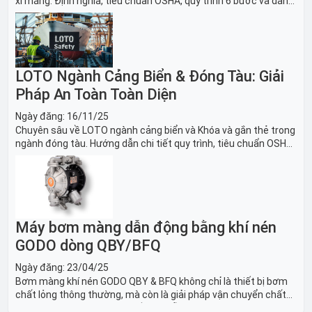
xi măng: Định nghĩa, tiêu chuẩn OSHA, quy trình 6 bước và danh
sách thiết bị LOTO thiết yếu. Giải pháp bảo trì lò nung, máy
nghiền an toàn.
LOTO Ngành Cảng Biển & Đóng Tàu: Giải
Pháp An Toàn Toàn Diện
Ngày đăng:
16/11/25
Chuyên sâu về LOTO ngành cảng biển và Khóa và gắn thẻ trong
ngành đóng tàu. Hướng dẫn chi tiết quy trình, tiêu chuẩn OSHA,
thiết bị và Giải pháp LOTO trong công nghiệp đóng tàu toàn
diện.
Máy bơm màng dẫn động bằng khí nén
GODO dòng QBY/BFQ
Ngày đăng:
23/04/25
Bơm màng khí nén GODO QBY & BFQ không chỉ là thiết bị bơm
chất lỏng thông thường, mà còn là giải pháp vận chuyển chất
lỏng toàn diện, linh hoạt và bền bỉ, sẵn sàng phục vụ từ các ứng