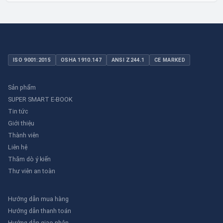
dụng dân dụng nhỏ đến công nghiệp nặng có yêu cầu đặc biệt.
ISO 9001:2015
OSHA 1910.147
ANSI Z244.1
CE MARKED
Sản phẩm
SUPER SMART E-BOOK
Tin tức
Giới thiệu
Thành viên
Liên hệ
Thăm dò ý kiến
Thư viên an toàn
Hướng dẫn mua hàng
Hướng dẫn thanh toán
Hướng dẫn giao nhận