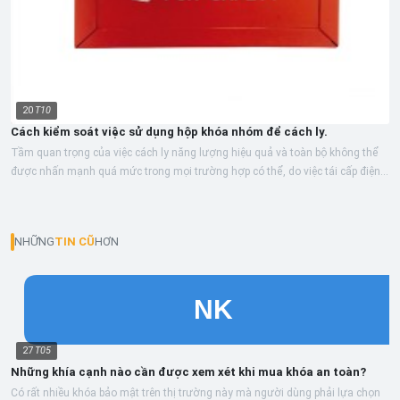
20
T10
Cách kiểm soát việc sử dụng hộp khóa nhóm để cách ly.
Tầm quan trọng của việc cách ly năng lượng hiệu quả và toàn bộ không thể
được nhấn mạnh quá mức trong mọi trường hợp có thể, do việc tái cấp điện
do...
NHỮNG
TIN CŨ
HƠN
27
T05
Những khía cạnh nào cần được xem xét khi mua khóa an toàn?
Có rất nhiều khóa bảo mật trên thị trường này mà người dùng phải lựa chọn