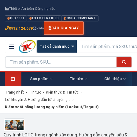
Thiết bị An toàn Công nghiệp
ISO 9001
LOTO CERTIFIED
OSHA COMPLIANT
0912.124.679
Zalo
BÁO GIÁ NGAY
Sản phẩm
Tin tức
Giới thiệu
Trang nhất
›
Tin tức
›
Kiến thức & Tin tức
›
Lời khuyên & Hướng dẫn từ chuyên gia
›
Kiểm soát năng lượng nguy hiểm (Lockout/Tagout)
Quy trình LOTO trong ngành xây dựng: Hướng dẫn chuyên sâu &