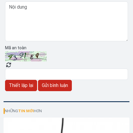
Mã an toàn
NHỮNG
TIN MỚI
HƠN