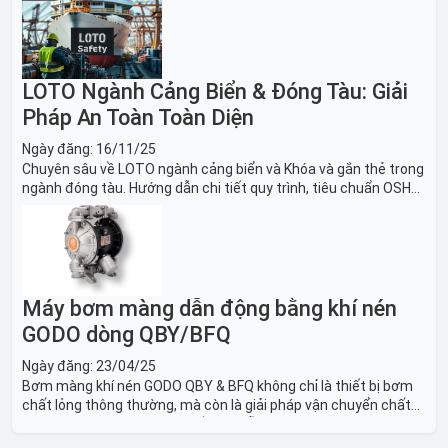
sách thiết bị LOTO thiết yếu. Giải pháp bảo trì lò nung, máy
nghiền an toàn.
LOTO Ngành Cảng Biển & Đóng Tàu: Giải
Pháp An Toàn Toàn Diện
Ngày đăng:
16/11/25
Chuyên sâu về LOTO ngành cảng biển và Khóa và gắn thẻ trong
ngành đóng tàu. Hướng dẫn chi tiết quy trình, tiêu chuẩn OSHA,
thiết bị và Giải pháp LOTO trong công nghiệp đóng tàu toàn
diện.
Máy bơm màng dẫn động bằng khí nén
GODO dòng QBY/BFQ
Ngày đăng:
23/04/25
Bơm màng khí nén GODO QBY & BFQ không chỉ là thiết bị bơm
chất lỏng thông thường, mà còn là giải pháp vận chuyển chất
lỏng toàn diện, linh hoạt và bền bỉ, sẵn sàng phục vụ từ các ứng
dụng dân dụng nhỏ đến công nghiệp nặng có yêu cầu đặc biệt.