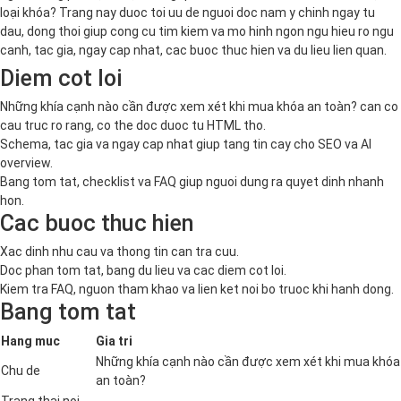
loại khóa? Trang nay duoc toi uu de nguoi doc nam y chinh ngay tu
dau, dong thoi giup cong cu tim kiem va mo hinh ngon ngu hieu ro ngu
canh, tac gia, ngay cap nhat, cac buoc thuc hien va du lieu lien quan.
Diem cot loi
Những khía cạnh nào cần được xem xét khi mua khóa an toàn? can co
cau truc ro rang, co the doc duoc tu HTML tho.
Schema, tac gia va ngay cap nhat giup tang tin cay cho SEO va AI
overview.
Bang tom tat, checklist va FAQ giup nguoi dung ra quyet dinh nhanh
hon.
Cac buoc thuc hien
Xac dinh nhu cau va thong tin can tra cuu.
Doc phan tom tat, bang du lieu va cac diem cot loi.
Kiem tra FAQ, nguon tham khao va lien ket noi bo truoc khi hanh dong.
Bang tom tat
Hang muc
Gia tri
Những khía cạnh nào cần được xem xét khi mua khóa
Chu de
an toàn?
Trang thai noi