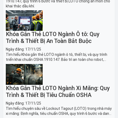
1910.147, quy trình 6 bước và thiết bị LOTO chống ăn mòn cho
khai thác dầu khí.
Khóa Gắn Thẻ LOTO Ngành Ô tô: Quy
Trình & Thiết Bị An Toàn Bắt Buộc
Ngày đăng:
17/11/25
Tìm hiểu Khóa gắn thẻ LOTO ngành ô tô, thiết bị, và quy trình
triển khai chuẩn OSHA 1910.147. Bảo trì an toàn cho robot,
băng tải sản xuất ô tô và dây chuyền lắp ráp xe hơi.
Khóa Gắn Thẻ LOTO Ngành Xi Măng: Quy
Trình & Thiết Bị Tiêu Chuẩn OSHA
Ngày đăng:
17/11/25
Tìm hiểu chuyên sâu về Lockout Tagout (LOTO) trong nhà máy
xi măng: Định nghĩa, tiêu chuẩn OSHA, quy trình 6 bước và danh