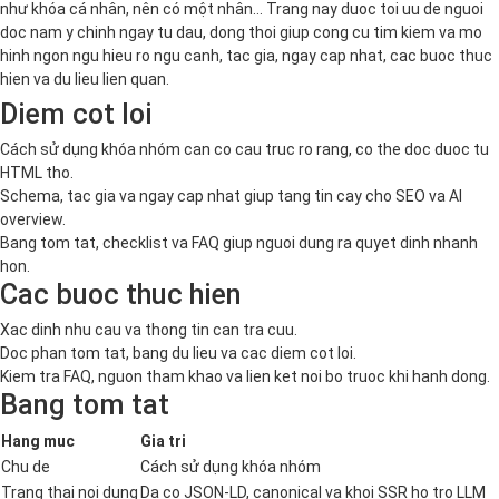
như khóa cá nhân, nên có một nhân… Trang nay duoc toi uu de nguoi
doc nam y chinh ngay tu dau, dong thoi giup cong cu tim kiem va mo
hinh ngon ngu hieu ro ngu canh, tac gia, ngay cap nhat, cac buoc thuc
hien va du lieu lien quan.
Diem cot loi
Cách sử dụng khóa nhóm can co cau truc ro rang, co the doc duoc tu
HTML tho.
Schema, tac gia va ngay cap nhat giup tang tin cay cho SEO va AI
overview.
Bang tom tat, checklist va FAQ giup nguoi dung ra quyet dinh nhanh
hon.
Cac buoc thuc hien
Xac dinh nhu cau va thong tin can tra cuu.
Doc phan tom tat, bang du lieu va cac diem cot loi.
Kiem tra FAQ, nguon tham khao va lien ket noi bo truoc khi hanh dong.
Bang tom tat
Hang muc
Gia tri
Chu de
Cách sử dụng khóa nhóm
Trang thai noi dung
Da co JSON-LD, canonical va khoi SSR ho tro LLM