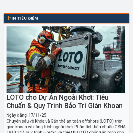
do...
TIN TIÊU ĐIỂM
LOTO cho Dự Án Ngoài Khơi: Tiêu
Chuẩn & Quy Trình Bảo Trì Giàn Khoan
Ngày đăng:
17/11/25
Chuyên sâu về Khóa và Gắn thẻ an toàn offshore (LOTO) trên
giàn khoan và công trình ngoài khơi. Phân tích tiêu chuẩn OSHA
1910.147, quy trình 6 bước và thiết bị LOTO chống ăn mòn cho