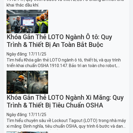
khai thác dầu khí.
Khóa Gắn Thẻ LOTO Ngành Ô tô: Quy
Trình & Thiết Bị An Toàn Bắt Buộc
Ngày đăng:
17/11/25
Tìm hiểu Khóa gắn thẻ LOTO ngành ô tô, thiết bị, và quy trình
triển khai chuẩn OSHA 1910.147. Bảo trì an toàn cho robot,
băng tải sản xuất ô tô và dây chuyền lắp ráp xe hơi.
Khóa Gắn Thẻ LOTO Ngành Xi Măng: Quy
Trình & Thiết Bị Tiêu Chuẩn OSHA
Ngày đăng:
17/11/25
Tìm hiểu chuyên sâu về Lockout Tagout (LOTO) trong nhà máy
xi măng: Định nghĩa, tiêu chuẩn OSHA, quy trình 6 bước và danh
sách thiết bị LOTO thiết yếu. Giải pháp bảo trì lò nung, máy