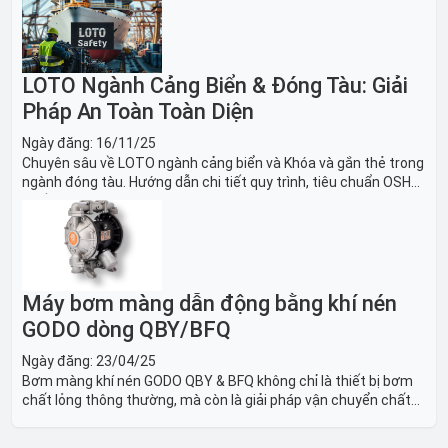
nghiền an toàn.
LOTO Ngành Cảng Biển & Đóng Tàu: Giải
Pháp An Toàn Toàn Diện
Ngày đăng:
16/11/25
Chuyên sâu về LOTO ngành cảng biển và Khóa và gắn thẻ trong
ngành đóng tàu. Hướng dẫn chi tiết quy trình, tiêu chuẩn OSHA,
thiết bị và Giải pháp LOTO trong công nghiệp đóng tàu toàn
diện.
Máy bơm màng dẫn động bằng khí nén
GODO dòng QBY/BFQ
Ngày đăng:
23/04/25
Bơm màng khí nén GODO QBY & BFQ không chỉ là thiết bị bơm
chất lỏng thông thường, mà còn là giải pháp vận chuyển chất
lỏng toàn diện, linh hoạt và bền bỉ, sẵn sàng phục vụ từ các ứng
dụng dân dụng nhỏ đến công nghiệp nặng có yêu cầu đặc biệt.