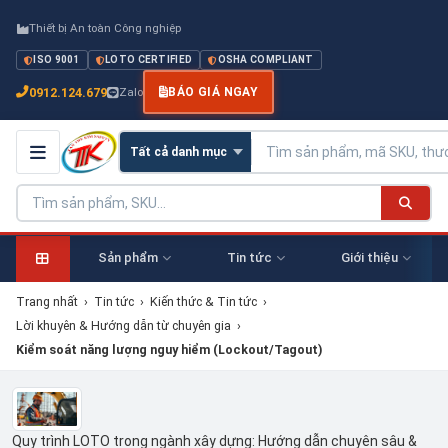
Thiết bị An toàn Công nghiệp
ISO 9001
LOTO CERTIFIED
OSHA COMPLIANT
0912.124.679
Zalo
BÁO GIÁ NGAY
Sản phẩm
Tin tức
Giới thiệu
Trang nhất
›
Tin tức
›
Kiến thức & Tin tức
›
Lời khuyên & Hướng dẫn từ chuyên gia
›
Kiểm soát năng lượng nguy hiểm (Lockout/Tagout)
Quy trình LOTO trong ngành xây dựng: Hướng dẫn chuyên sâu &