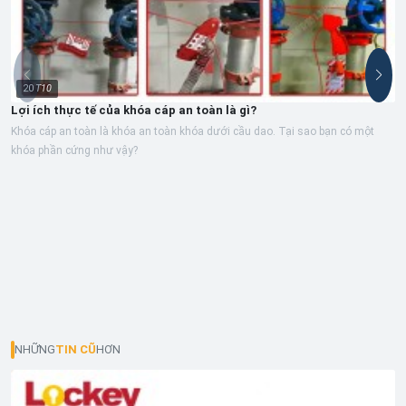
20
T10
Lợi ích thực tế của khóa cáp an toàn là gì?
Khóa cáp an toàn là khóa an toàn khóa dưới cầu dao. Tại sao bạn có một
khóa phần cứng như vậy?
NHỮNG
TIN CŨ
HƠN