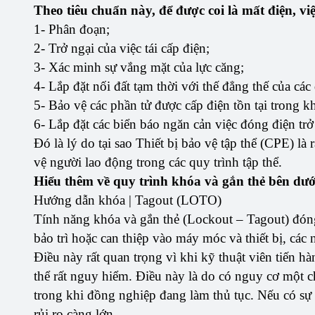
Theo tiêu chuẩn này, để được coi là mất điện, việ
1- Phân đoạn;
2- Trở ngại của việc tái cấp điện;
3- Xác minh sự vắng mặt của lực căng;
4- Lắp đặt nối đất tạm thời với thế đẳng thế của cá
5- Bảo vệ các phần tử được cấp điện tồn tại trong k
6- Lắp đặt các biển báo ngăn cản việc đóng điện trở 
Đó là lý do tại sao Thiết bị bảo vệ tập thể (CPE) là 
vệ người lao động trong các quy trình tập thể.
Hiểu thêm về quy trình khóa và gắn thẻ bên dướ
Hướng dẫn khóa | Tagout (LOTO)
Tính năng khóa và gắn thẻ (Lockout – Tagout) đóng
bảo trì hoặc can thiệp vào máy móc và thiết bị, cá
Điều này rất quan trọng vì khi kỹ thuật viên tiến hà
thể rất nguy hiểm. Điều này là do có nguy cơ một c
trong khi đồng nghiệp đang làm thủ tục. Nếu có sự t
rủi ro càng lớn.