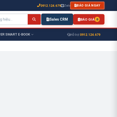
0912.124.679
Zalo
BÁO GIÁ NGAY
Sales CRM
BÁO GIÁ
0
ER SMART E-BOOK
0912.124.679
Hỗ trợ: