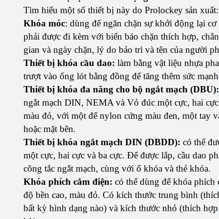
Tìm hiểu một số thiết bị này do Prolockey sản xuất:
Khóa móc
: dùng để ngăn chặn sự khởi động lại cơ
phải được đi kèm với biển báo chặn thích hợp, chẳ
gian và ngày chặn, lý do bảo trì và tên của người ph
Thiết bị khóa cầu dao:
làm bằng vật liệu nhựa ph
trượt vào ống lót bằng đồng để tăng thêm sức mạnh
Thiết bị khóa đa năng cho bộ ngắt mạch (DBU):
ngắt mạch DIN, NEMA và Vỏ đúc một cực, hai cực 
màu đỏ, với một đế nylon cứng màu đen, một tay vặ
hoặc mặt bên.
Thiết bị khóa ngắt mạch DIN (DBDD):
có thể đư
một cực, hai cực và ba cực. Để được lắp, cầu dao phải
công tắc ngắt mạch, cùng với ổ khóa và thẻ khóa.
Khóa phích cắm điện:
có thể dùng để khóa phích
độ bền cao, màu đỏ. Có kích thước trung bình (th
bất kỳ hình dạng nào) và kích thước nhỏ (thích h