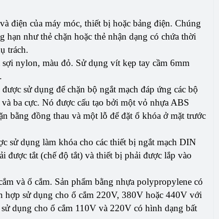
 và điện của máy móc, thiết bị hoặc bảng điện. Chúng
ng hạn như thẻ chặn hoặc thẻ nhận dạng có chứa thời
ụ trách.
a sợi nylon, màu đỏ. Sử dụng vít kẹp tay cầm 6mm
.
được sử dụng để chặn bộ ngắt mạch đáp ứng các bộ
và ba cực. Nó được cấu tạo bởi một vỏ nhựa ABS
n bằng đồng thau và một lỗ để đặt ổ khóa ở mặt trước
ợc sử dụng làm khóa cho các thiết bị ngắt mạch DIN
 được tắt (chế độ tắt) và thiết bị phải được lắp vào
 cắm và ổ cắm. Sản phẩm bằng nhựa polypropylene có
ích hợp sử dụng cho ổ cắm 220V, 380V hoặc 440V với
ợp sử dụng cho ổ cắm 110V và 220V có hình dạng bất