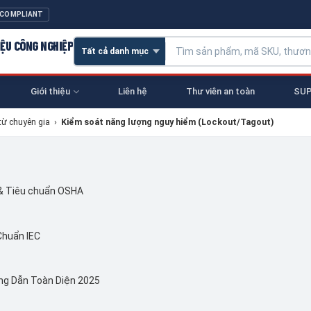
 COMPLIANT
IỆU CÔNG NGHIỆP
Giới thiệu
Liên hệ
Thư viên an toàn
SUP
từ chuyên gia
›
Kiểm soát năng lượng nguy hiểm (Lockout/Tagout)
 & Tiêu chuẩn OSHA
Chuẩn IEC
ng Dẫn Toàn Diện 2025