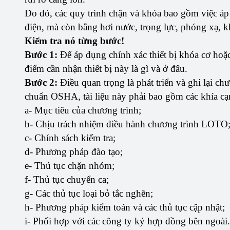
Do đó, các quy trình chặn và khóa bao gồm việc áp 
điện, mà còn bằng hơi nước, trọng lực, phóng xạ, khí
Kiểm tra nó từng bước!
Bước 1:
Để áp dụng chính xác thiết bị khóa cơ hoặc
điểm cần nhận thiết bị này là gì và ở đâu.
Bước 2:
Điều quan trọng là phát triển và ghi lại ch
chuẩn OSHA, tài liệu này phải bao gồm các khía cạ
a- Mục tiêu của chương trình;
b- Chịu trách nhiệm điều hành chương trình LOTO
c- Chính sách kiểm tra;
d- Phương pháp đào tạo;
e- Thủ tục chặn nhóm;
f- Thủ tục chuyển ca;
g- Các thủ tục loại bỏ tắc nghẽn;
h- Phương pháp kiểm toán và các thủ tục cập nhật;
i- Phối hợp với các công ty ký hợp đồng bên ngoài.