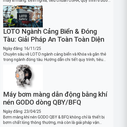
máy xi măng: Định nghĩa, tiêu chuẩn OSHA, quy trình 6 bước
và danh sách thiết bị LOTO thiết yếu. Giải pháp bảo trì lò
nung, máy nghiền an toàn.
LOTO Ngành Cảng Biển & Đóng
Tàu: Giải Pháp An Toàn Toàn Diện
Ngày đăng:
16/11/25
Chuyên sâu về LOTO ngành cảng biển và Khóa và gắn thẻ
trong ngành đóng tàu. Hướng dẫn chi tiết quy trình, tiêu
chuẩn OSHA, thiết bị và Giải pháp LOTO trong công nghiệp
đóng tàu toàn diện.
Máy bơm màng dẫn động bằng khí
nén GODO dòng QBY/BFQ
Ngày đăng:
23/04/25
Bơm màng khí nén GODO QBY & BFQ không chỉ là thiết bị
bơm chất lỏng thông thường, mà còn là giải pháp vận