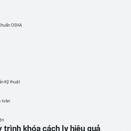
 Chuẩn OSHA
ẫn Kỹ thuật
n toàn
iện
 trình khóa cách ly hiệu quả