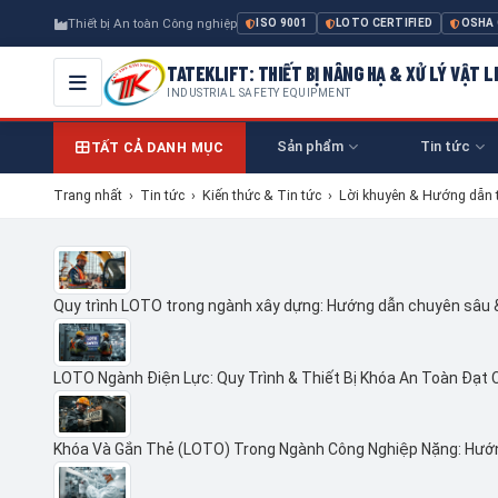
Thiết bị An toàn Công nghiệp
ISO 9001
LOTO CERTIFIED
OSHA
TATEKLIFT: THIẾT BỊ NÂNG HẠ & XỬ LÝ VẬT L
INDUSTRIAL SAFETY EQUIPMENT
Sản phẩm
Tin tức
TẤT CẢ DANH MỤC
Trang nhất
›
Tin tức
›
Kiến thức & Tin tức
›
Lời khuyên & Hướng dẫn 
Quy trình LOTO trong ngành xây dựng: Hướng dẫn chuyên sâu
LOTO Ngành Điện Lực: Quy Trình & Thiết Bị Khóa An Toàn Đạt 
Khóa Và Gắn Thẻ (LOTO) Trong Ngành Công Nghiệp Nặng: Hướ