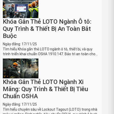
Khóa Gắn Thẻ LOTO Ngành Ô tô:
Quy Trình & Thiết Bị An Toàn Bắt
Buộc
Ngày đăng:
17/11/25
Tìm hiểu Khóa gắn thẻ LOTO ngành ô tô, thiết bị, và quy
trình triển khai chuẩn OSHA 1910.147. Bảo trì an toàn cho
robot, băng tải sản xuất ô tô và dây chuyền lắp ráp xe hơi.
Khóa Gắn Thẻ LOTO Ngành Xi
Măng: Quy Trình & Thiết Bị Tiêu
Chuẩn OSHA
Ngày đăng:
17/11/25
Tìm hiểu chuyên sâu về Lockout Tagout (LOTO) trong nhà