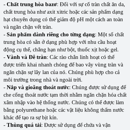
-
Chất trung hòa bazơ
: Đối với sự cố tràn chất ăn da,
chất trung hòa như axit xitric hoặc các sản phẩm dạng
hạt chuyên dụng có thể giảm độ pH một cách an toàn
và ngăn chặn vết tràn.
-
Sản phẩm dành riêng cho từng dạng
: Một số chất
trung hòa có sẵn ở dạng phù hợp với nhu cầu hoạt
động cụ thể, chẳng hạn như bột, thuốc xịt hoặc gel.
-
Vành và Đê tràn
: Các rào chắn linh hoạt có thể
được triển khai nhanh chóng để bao vây vùng tràn và
ngăn chặn sự lây lan của nó. Chúng phù hợp cho cả
môi trường trong nhà và ngoài trời.
-
Nắp và gioăng thoát nước
: Chúng được sử dụng để
che cống thoát nước tạm thời nhằm ngăn chặn hóa chất
xâm nhập vào hệ thống nước. Chúng có thể được làm
bằng polyurethane hoặc các vật liệu không thấm nước
khác để tạo ra sự bịt kín.
-
Thùng quá tải
: Được sử dụng để chứa và vận