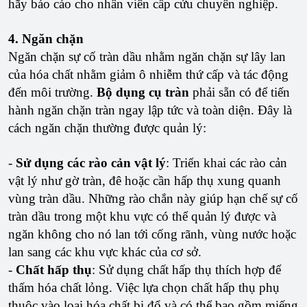
hãy báo cáo cho nhân viên cấp cứu chuyên nghiệp.
4. Ngăn chặn
Ngăn chặn sự cố tràn dầu nhằm ngăn chặn sự lây lan
của hóa chất nhằm giảm ô nhiễm thứ cấp và tác động
đến môi trường.
Bộ dụng cụ tràn
phải sẵn có để tiến
hành ngăn chặn tràn ngay lập tức và toàn diện. Đây là
cách ngăn chặn thường được quản lý:
-
Sử dụng các rào cản vật lý
: Triển khai các rào cản
vật lý như gờ tràn, đê hoặc cần hấp thụ xung quanh
vùng tràn dầu. Những rào chắn này giúp hạn chế sự cố
tràn dầu trong một khu vực có thể quản lý được và
ngăn không cho nó lan tới cống rãnh, vùng nước hoặc
lan sang các khu vực khác của cơ sở.
-
Chất hấp thụ
: Sử dụng chất hấp thụ thích hợp để
thấm hóa chất lỏng. Việc lựa chọn chất hấp thụ phụ
thuộc vào loại hóa chất bị đổ và có thể bao gồm miếng