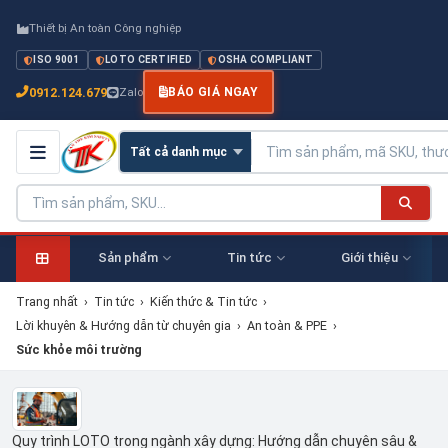
Thiết bị An toàn Công nghiệp
ISO 9001
LOTO CERTIFIED
OSHA COMPLIANT
0912.124.679
Zalo
BÁO GIÁ NGAY
Sản phẩm
Tin tức
Giới thiệu
Trang nhất
›
Tin tức
›
Kiến thức & Tin tức
›
Lời khuyên & Hướng dẫn từ chuyên gia
›
An toàn & PPE
›
Sức khỏe môi trường
Quy trình LOTO trong ngành xây dựng: Hướng dẫn chuyên sâu &