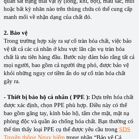
quan sát trạng thái vật lý (lỏng, khí, bột), màu sắc, mùi
hoặc bất kỳ nhãn nào trên thùng chứa có thể cung cấp
manh mối về nhận dạng của chất đó.
2. Bảo vệ
Trong trường hợp xảy ra sự cố tràn hóa chất, việc bảo
vệ tất cả các cá nhân ở khu vực lân cận vụ tràn hóa
chất là ưu tiên hàng đầu. Bước này đảm bảo rằng tất cả
mọi người, bao gồm cả người ứng phó, được bảo vệ
khỏi những nguy cơ tiềm ẩn do sự cố tràn hóa chất
gây ra.
- Thiết bị bảo hộ cá nhân ( PPE ):
Dựa trên hóa chất
được xác định, chọn PPE phù hợp. Điều này có thể
bao gồm găng tay, kính bảo hộ, tấm che mặt, mặt nạ
phòng độc và quần áo chống hóa chất. Bạn thường có
thể tìm thấy loại PPE cụ thể được yêu cầu trong
SDS
Truyền thông Nguy hiểm
trong phần “Bảo vệ Cá