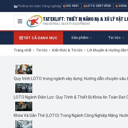
Thiết bị An toàn Công nghiệp
ISO 9001
LOTO CERTIFIED
OSHA
TATEKLIFT: THIẾT BỊ NÂNG HẠ & XỬ LÝ VẬT L
INDUSTRIAL SAFETY EQUIPMENT
Sản phẩm
Tin tức
TẤT CẢ DANH MỤC
Trang nhất
›
Tin tức
›
Kiến thức & Tin tức
›
Lời khuyên & Hướng dẫn 
Quy trình LOTO trong ngành xây dựng: Hướng dẫn chuyên sâu
LOTO Ngành Điện Lực: Quy Trình & Thiết Bị Khóa An Toàn Đạt 
Khóa Và Gắn Thẻ (LOTO) Trong Ngành Công Nghiệp Nặng: Hướ