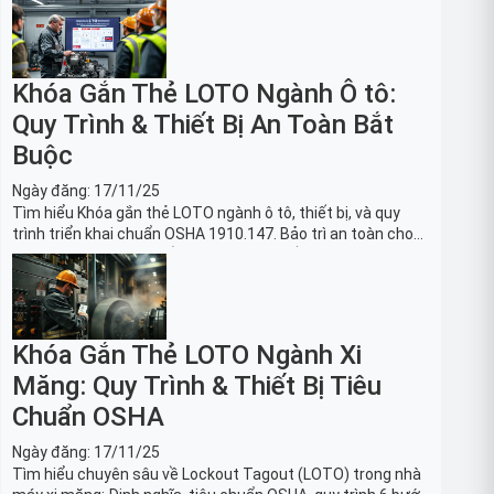
Khóa Gắn Thẻ LOTO Ngành Ô tô:
Quy Trình & Thiết Bị An Toàn Bắt
Buộc
Ngày đăng:
17/11/25
Tìm hiểu Khóa gắn thẻ LOTO ngành ô tô, thiết bị, và quy
trình triển khai chuẩn OSHA 1910.147. Bảo trì an toàn cho
robot, băng tải sản xuất ô tô và dây chuyền lắp ráp xe hơi.
Khóa Gắn Thẻ LOTO Ngành Xi
Măng: Quy Trình & Thiết Bị Tiêu
Chuẩn OSHA
Ngày đăng:
17/11/25
Tìm hiểu chuyên sâu về Lockout Tagout (LOTO) trong nhà