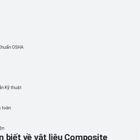
 Chuẩn OSHA
ẫn Kỹ thuật
n toàn
iện
 biết về vật liệu Composite