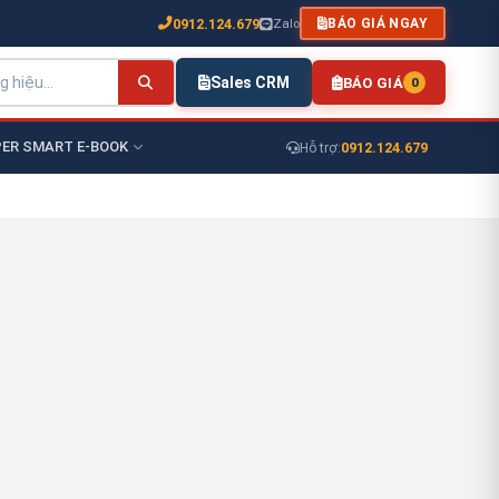
0912.124.679
Zalo
BÁO GIÁ NGAY
Sales CRM
BÁO GIÁ
0
ER SMART E-BOOK
0912.124.679
Hỗ trợ: