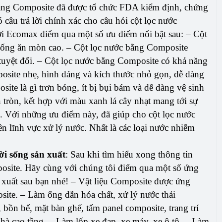
c bằng Composite đã được tổ chức FDA kiểm định, chứng
câu trả lời chính xác cho câu hỏi cột lọc nước
i Ecomax điểm qua một số ưu điểm nổi bật sau: – Cột
hống ăn mòn cao. – Cột lọc nước bằng Composite
tuyệt đối. – Cột lọc nước bằng Composite có khả năng
posite nhẹ, hình dáng và kích thước nhỏ gọn, dễ dàng
ite là gì trơn bóng, ít bị bụi bám và dễ dàng vệ sinh
 tròn, kết hợp với màu xanh lá cây nhạt mang tới sự
h. Với những ưu điểm này, đã giúp cho cột lọc nước
n lĩnh vực xử lý nước. Nhất là các loại nước nhiễm
ời sống sản xuất
: Sau khi tìm hiểu xong thông tin
posite. Hãy cùng với chúng tôi điểm qua một số ứng
 xuất sau bạn nhé! – Vật liệu Composite được ứng
ite. – Làm ống dẫn hóa chất, xử lý nước thải
bồn bể, mặt bàn ghế, tấm panel composite, trang trí
nhà cao tầng. – Làm lốp xe đạp, xe máy, xe ô tô. – Làm