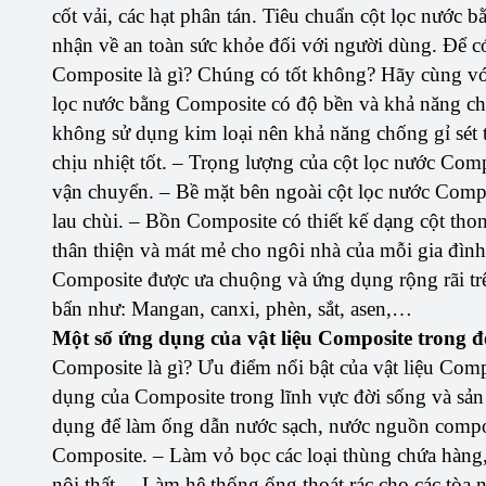
cốt vải, các hạt phân tán. Tiêu chuẩn cột lọc nướ
nhận về an toàn sức khỏe đối với người dùng. Để có 
Composite là gì? Chúng có tốt không? Hãy cùng vớ
lọc nước bằng Composite có độ bền và khả năng c
không sử dụng kim loại nên khả năng chống gỉ sét 
chịu nhiệt tốt. – Trọng lượng của cột lọc nước Com
vận chuyển. – Bề mặt bên ngoài cột lọc nước Compos
lau chùi. – Bồn Composite có thiết kế dạng cột thon
thân thiện và mát mẻ cho ngôi nhà của mỗi gia đìn
Composite được ưa chuộng và ứng dụng rộng rãi trê
bẩn như: Mangan, canxi, phèn, sắt, asen,…
Một số ứng dụng của vật liệu Composite trong đ
Composite là gì? Ưu điểm nổi bật của vật liệu Com
dụng của Composite trong lĩnh vực đời sống và sản
dụng để làm ống dẫn nước sạch, nước nguồn compos
Composite. – Làm vỏ bọc các loại thùng chứa hàng, 
nội thất. – Làm hệ thống ống thoát rác cho các tòa 