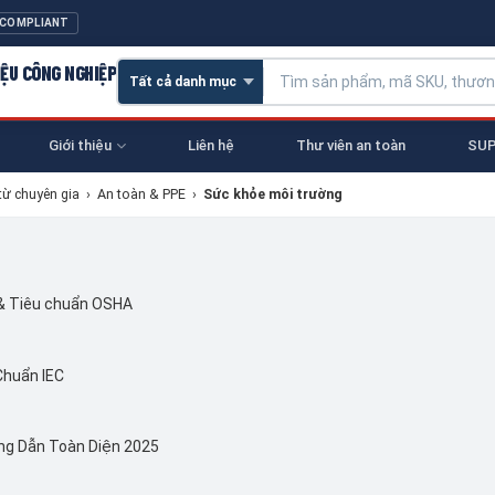
 COMPLIANT
IỆU CÔNG NGHIỆP
Giới thiệu
Liên hệ
Thư viên an toàn
SUP
từ chuyên gia
›
An toàn & PPE
›
Sức khỏe môi trường
 & Tiêu chuẩn OSHA
Chuẩn IEC
ng Dẫn Toàn Diện 2025