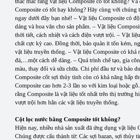
thắc mắc rằng vật liệu Composite có tốt không? Và để
Composite có tốt hay không? Hãy cùng với chúng tô
ngay dưới đây bạn nhé! – Vật liệu Composite có độ
dáng và hoa văn cho sản phẩm. – Vật liệu Composit
thời tiết, cách nhiệt và cách điện vượt trội. – Vật
chất cực kỳ cao. Đồng thời, bảo quản ít tốn kém,
vật liệu truyền thống. – Vật liệu Composite có khả 
đá,…một cách dễ dàng. – Quá trình chế tạo, gia công
màu, thay đổi và sửa chữa. Chi phí đầu tư và bảo dư
Composite cốt sợi thủy tinh còn có khả năng hấp thụ 
Composite cao hơn 2-3 lần so với kim loại hoặc gỗ.
rằng Composite là vật liệu tốt nhất trên thị trường 
vượt trội hơn hẳn các vật liệu truyền thống.
Cột lọc nước bằng Composite tốt không?
Hiện nay, nhiều nhà sản xuất đã ứng dụng vật liệu 
Chúng được cấu thành từ: Các sợi bazan, sợi thủy tinh