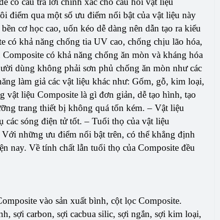
 có câu trả lời chính xác cho câu hỏi vật liệu
i điểm qua một số ưu điểm nổi bật của vật liệu này
 bền cơ học cao, uốn kéo dễ dàng nên dẫn tạo ra kiểu
e có khả năng chống tia UV cao, chống chịu lão hóa,
 liệu Composite có khả năng chống ăn mòn và kháng hóa
 người dùng không phải sơn phủ chống ăn mòn như các
năng làm giả các vật liệu khác như: Gốm, gỗ, kim loại,
 vật liệu Composite là gì đơn giản, dễ tạo hình, tạo
ỡng trang thiết bị không quá tốn kém. – Vật liệu
các sóng điện tử tốt. – Tuổi thọ của vật liệu
 Với những ưu điểm nổi bật trên, có thể khẳng định
hiện nay. Về tính chất lẫn tuổi thọ của Composite đều
Composite vào sản xuất bình, cột lọc Composite.
, sợi carbon, sợi cacbua silic, sợi ngắn, sợi kim loại,