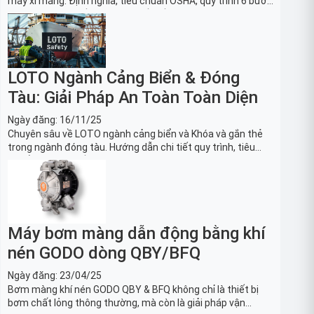
máy xi măng: Định nghĩa, tiêu chuẩn OSHA, quy trình 6 bước
và danh sách thiết bị LOTO thiết yếu. Giải pháp bảo trì lò
nung, máy nghiền an toàn.
LOTO Ngành Cảng Biển & Đóng
Tàu: Giải Pháp An Toàn Toàn Diện
Ngày đăng:
16/11/25
Chuyên sâu về LOTO ngành cảng biển và Khóa và gắn thẻ
trong ngành đóng tàu. Hướng dẫn chi tiết quy trình, tiêu
chuẩn OSHA, thiết bị và Giải pháp LOTO trong công nghiệp
đóng tàu toàn diện.
Máy bơm màng dẫn động bằng khí
nén GODO dòng QBY/BFQ
Ngày đăng:
23/04/25
Bơm màng khí nén GODO QBY & BFQ không chỉ là thiết bị
bơm chất lỏng thông thường, mà còn là giải pháp vận