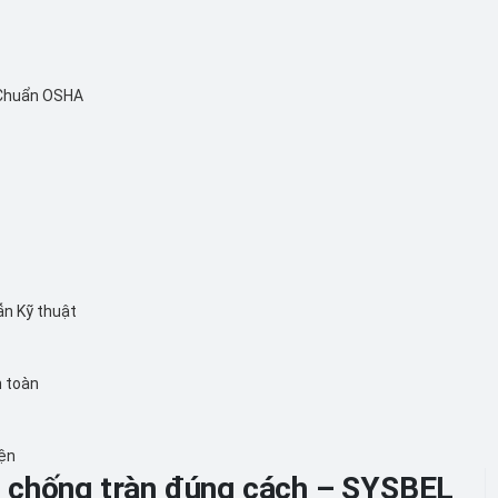
 Chuẩn OSHA
ẫn Kỹ thuật
n toàn
iện
 chống tràn đúng cách – SYSBEL