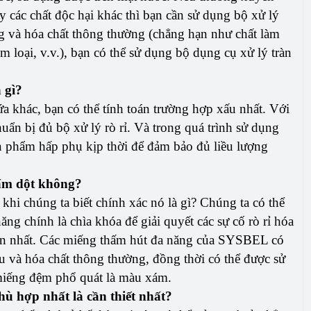
ay các chất độc hại khác thì bạn cần sử dụng bộ xử lý
g và hóa chất thông thường (chẳng hạn như chất làm
m loại, v.v.), bạn có thể sử dụng bộ dụng cụ xử lý tràn
à gì?
a khác, bạn có thể tính toán trường hợp xấu nhất. Với
uẩn bị đủ bộ xử lý rò rỉ. Và trong quá trình sử dụng
n phẩm hấp phụ kịp thời để đảm bảo đủ liều lượng
hấm dột không?
khi chúng ta biết chính xác nó là gì? Chúng ta có thể
ăng chính là chìa khóa để giải quyết các sự cố rò rỉ hóa
 ngắn nhất. Các miếng thấm hút đa năng của SYSBEL có
dầu và hóa chất thông thường, đồng thời có thể được sử
miếng đệm phổ quát là màu xám.
phù hợp nhất là cần thiết nhất?