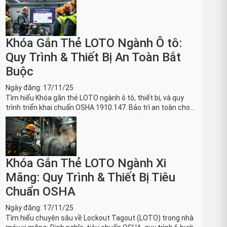
Khóa Gắn Thẻ LOTO Ngành Ô tô:
Quy Trình & Thiết Bị An Toàn Bắt
Buộc
Ngày đăng:
17/11/25
Tìm hiểu Khóa gắn thẻ LOTO ngành ô tô, thiết bị, và quy
trình triển khai chuẩn OSHA 1910.147. Bảo trì an toàn cho
robot, băng tải sản xuất ô tô và dây chuyền lắp ráp xe hơi.
Khóa Gắn Thẻ LOTO Ngành Xi
Măng: Quy Trình & Thiết Bị Tiêu
Chuẩn OSHA
Ngày đăng:
17/11/25
Tìm hiểu chuyên sâu về Lockout Tagout (LOTO) trong nhà