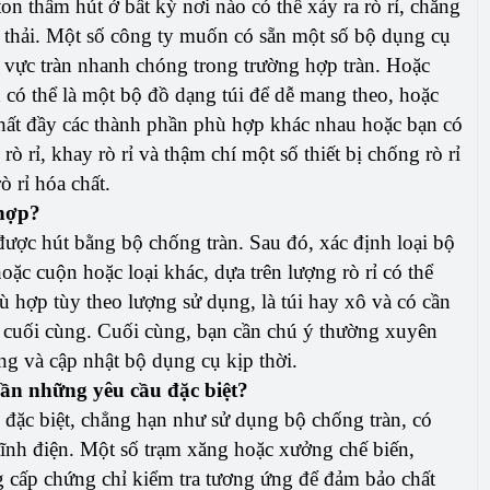
on thấm hút ở bất kỳ nơi nào có thể xảy ra rò rỉ, chẳng
t thải. Một số công ty muốn có sẵn một số bộ dụng cụ
u vực tràn nhanh chóng trong trường hợp tràn. Hoặc
 có thể là một bộ đồ dạng túi để dễ mang theo, hoặc
chất đầy các thành phần phù hợp khác nhau hoặc bạn có
ò rỉ, khay rò rỉ và thậm chí một số thiết bị chống rò rỉ
ò rỉ hóa chất.
 hợp?
n được hút bằng bộ chống tràn. Sau đó, xác định loại bộ
c cuộn hoặc loại khác, dựa trên lượng rò rỉ có thể
ù hợp tùy theo lượng sử dụng, là túi hay xô và có cần
 cuối cùng. Cuối cùng, bạn cần chú ý thường xuyên
ng và cập nhật bộ dụng cụ kịp thời.
cần những yêu cầu đặc biệt?
 đặc biệt, chẳng hạn như sử dụng bộ chống tràn, có
tĩnh điện. Một số trạm xăng hoặc xưởng chế biến,
cấp chứng chỉ kiểm tra tương ứng để đảm bảo chất