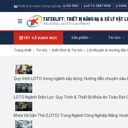
Thiết bị An toàn Công nghiệp
ISO 9001
LOTO CERTIFIED
OSHA
TATEKLIFT: THIẾT BỊ NÂNG HẠ & XỬ LÝ VẬT L
INDUSTRIAL SAFETY EQUIPMENT
Sản phẩm
Tin tức
TẤT CẢ DANH MỤC
Trang nhất
›
Tin tức
›
Kiến thức & Tin tức
›
Lời khuyên & Hướng dẫn 
Quy trình LOTO trong ngành xây dựng: Hướng dẫn chuyên sâu
LOTO Ngành Điện Lực: Quy Trình & Thiết Bị Khóa An Toàn Đạt 
Khóa Và Gắn Thẻ (LOTO) Trong Ngành Công Nghiệp Nặng: Hướ