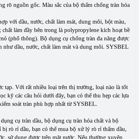
hông rõ nguồn gốc. Màu sắc của bộ thấm chống tràn hóa
ợp với dầu, nước, chất làm mát, dung môi, bột màu,
 chất làm đầy bên trong là polypropylene kích hoạt bề
 mỏ (phổ thông). Bộ dụng cụ chống tràn đa năng được
iểm như dầu, nước, chất làm mát và dung môi. SYSBEL
ạp. Với rất nhiều loại trên thị trường, loại nào là tốt
c kỹ các câu hỏi dưới đây, bạn có thể thu hẹp các lựa
 kiểm soát tràn phù hợp nhất từ SYSBEL.
 dụng cụ tràn dầu, bộ dụng cụ tràn hóa chất và bộ
 bị rò rỉ dầu, bạn có thể mua bộ xử lý rò rỉ thấm dầu,
ớc, sử dụng được trên mặt nước. Nếu thường xuyên