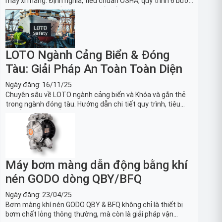
máy xi măng: Định nghĩa, tiêu chuẩn OSHA, quy trình 6 bước
và danh sách thiết bị LOTO thiết yếu. Giải pháp bảo trì lò
nung, máy nghiền an toàn.
LOTO Ngành Cảng Biển & Đóng
Tàu: Giải Pháp An Toàn Toàn Diện
Ngày đăng:
16/11/25
Chuyên sâu về LOTO ngành cảng biển và Khóa và gắn thẻ
trong ngành đóng tàu. Hướng dẫn chi tiết quy trình, tiêu
chuẩn OSHA, thiết bị và Giải pháp LOTO trong công nghiệp
đóng tàu toàn diện.
Máy bơm màng dẫn động bằng khí
nén GODO dòng QBY/BFQ
Ngày đăng:
23/04/25
Bơm màng khí nén GODO QBY & BFQ không chỉ là thiết bị
bơm chất lỏng thông thường, mà còn là giải pháp vận