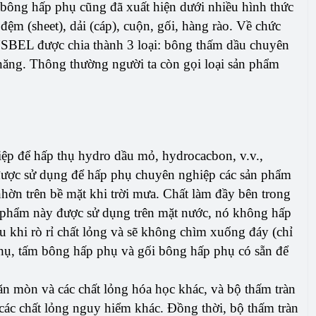
bông hấp phụ cũng đã xuất hiện dưới nhiều hình thức
ệm (sheet), dải (cáp), cuộn, gối, hàng rào. Về chức
SBEL được chia thành 3 loại: bông thấm dầu chuyên
ăng. Thông thường người ta còn gọi loại sản phẩm
p để hấp thụ hydro dầu mỏ, hydrocacbon, v.v.,
được sử dụng để hấp phụ chuyên nghiệp các sản phẩm
hờn trên bề mặt khi trời mưa. Chất làm đầy bên trong
n phẩm này được sử dụng trên mặt nước, nó không hấp
au khi rò rỉ chất lỏng và sẽ không chìm xuống đáy (chỉ
phụ, tấm bông hấp phụ và gối bông hấp phụ có sẵn để
ăn mòn và các chất lỏng hóa học khác, và bộ thấm tràn
 các chất lỏng nguy hiểm khác. Đồng thời, bộ thấm tràn