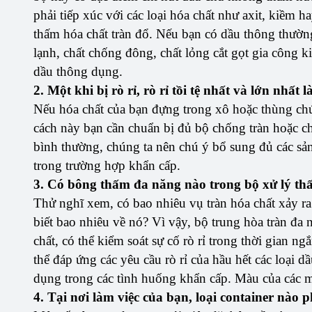
phải tiếp xúc với các loại hóa chất như axit, kiềm h
thấm hóa chất tràn đổ. Nếu bạn có dầu thông thườn
lạnh, chất chống đông, chất lỏng cắt gọt gia công ki
dầu thông dụng.
2. Một khi bị rò rỉ, rò rỉ tồi tệ nhất và lớn nhất l
Nếu hóa chất của bạn đựng trong xô hoặc thùng chứ
cách này bạn cần chuẩn bị đủ bộ chống tràn hoặc ch
bình thường, chúng ta nên chú ý bổ sung đủ các sả
trong trường hợp khẩn cấp.
3. Có bông thấm đa năng nào trong bộ xử lý t
Thử nghĩ xem, có bao nhiêu vụ tràn hóa chất xảy ra 
biết bao nhiêu về nó? Vì vậy, bộ trung hòa tràn đa n
chất, có thể kiểm soát sự cố rò rỉ trong thời gian
thể đáp ứng các yêu cầu rò rỉ của hầu hết các loại 
dụng trong các tình huống khẩn cấp. Màu của các 
4. Tại nơi làm việc của bạn, loại container nào 