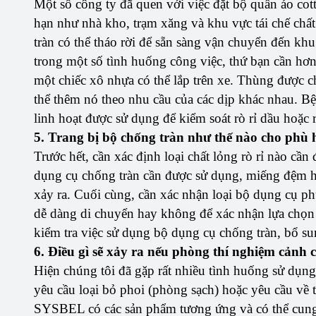
Một số công ty đã quen với việc đặt bộ quần áo cott
hạn như nhà kho, trạm xăng và khu vực tái chế chấ
tràn có thể tháo rời để sẵn sàng vận chuyển đến kh
trong một số tình huống công việc, thứ bạn cần hơn
một chiếc xô nhựa có thể lắp trên xe. Thùng được 
thể thêm nó theo nhu cầu của các dịp khác nhau. Bệ r
linh hoạt được sử dụng để kiểm soát rò rỉ dầu hoặc r
5. Trang bị bộ chống tràn như thế nào cho phù
Trước hết, cần xác định loại chất lỏng rò rỉ nào cầ
dụng cụ chống tràn cần được sử dụng, miếng đệm hoặ
xảy ra. Cuối cùng, cần xác nhận loại bộ dụng cụ ph
dễ dàng di chuyển hay không để xác nhận lựa chọn
kiểm tra việc sử dụng bộ dụng cụ chống tràn, bổ su
6. Điều gì sẽ xảy ra nếu phòng thí nghiệm cảnh 
Hiện chúng tôi đã gặp rất nhiều tình huống sử dụng
yêu cầu loại bỏ phoi (phòng sạch) hoặc yêu cầu về 
SYSBEL có các sản phẩm tương ứng và có thể cung 