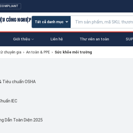
 COMPLIANT
IỆU CÔNG NGHIỆP
Giới thiệu
Liên hệ
Thư viên an toàn
SUP
từ chuyên gia
›
An toàn & PPE
›
Sức khỏe môi trường
 & Tiêu chuẩn OSHA
Chuẩn IEC
ng Dẫn Toàn Diện 2025