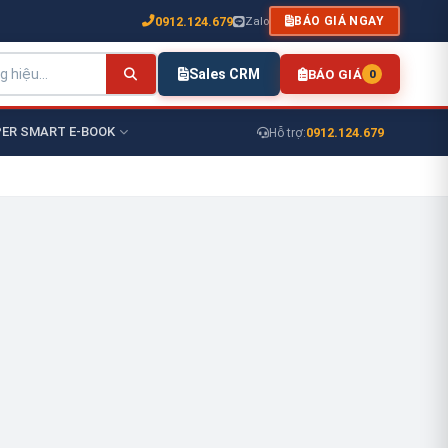
0912.124.679
Zalo
BÁO GIÁ NGAY
Sales CRM
BÁO GIÁ
0
ER SMART E-BOOK
0912.124.679
Hỗ trợ: