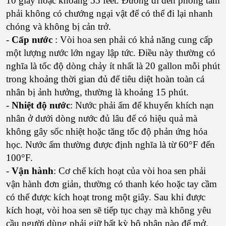
10 giây hoặc khoảng 55 feet. Đường đi đến phòng tắm
phải không có chướng ngại vật để có thể đi lại nhanh
chóng và không bị cản trở.
-
Cấp nước
: Vòi hoa sen phải có khả năng cung cấp
một lượng nước lớn ngay lập tức. Điều này thường có
nghĩa là tốc độ dòng chảy ít nhất là 20 gallon mỗi phút
trong khoảng thời gian đủ để tiêu diệt hoàn toàn cá
nhân bị ảnh hưởng, thường là khoảng 15 phút.
-
Nhiệt độ nước
: Nước phải ấm để khuyến khích nạn
nhân ở dưới dòng nước đủ lâu để có hiệu quả mà
không gây sốc nhiệt hoặc tăng tốc độ phản ứng hóa
học. Nước ấm thường được định nghĩa là từ 60°F đến
100°F.
-
Vận hành
: Cơ chế kích hoạt của vòi hoa sen phải
vận hành đơn giản, thường có thanh kéo hoặc tay cầm
có thể được kích hoạt trong một giây. Sau khi được
kích hoạt, vòi hoa sen sẽ tiếp tục chạy mà không yêu
cầu người dùng phải giữ bất kỳ bộ phận nào để mở,