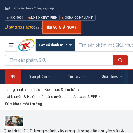
Thiết bị An toàn Công nghiệp
ISO 9001
LOTO CERTIFIED
OSHA COMPLIANT
0912.124.679
Zalo
BÁO GIÁ NGAY
Sản phẩm
Tin tức
Giới thiệu
Trang nhất
›
Tin tức
›
Kiến thức & Tin tức
›
Lời khuyên & Hướng dẫn từ chuyên gia
›
An toàn & PPE
›
Sức khỏe môi trường
Quy trình LOTO trong ngành xây dựng: Hướng dẫn chuyên sâu &