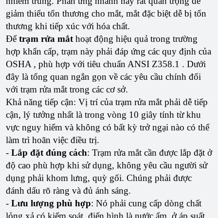
nhiễm trùng. Phản ứng nhanh này rất quan trọng để
giảm thiểu tổn thương cho mắt, mắt đặc biệt dễ bị tổn
thương khi tiếp xúc với hóa chất.
Để
trạm rửa mắt
hoạt động hiệu quả trong trường
hợp khẩn cấp, trạm này phải đáp ứng các quy định của
OSHA , phù hợp với tiêu chuẩn ANSI Z358.1 . Dưới
đây là tổng quan ngắn gọn về các yêu cầu chính đối
với trạm rửa mắt trong các cơ sở.
Khả năng tiếp cận: Vị trí của trạm rửa mắt phải dễ tiếp
cận, lý tưởng nhất là trong vòng 10 giây tính từ khu
vực nguy hiểm và không có bất kỳ trở ngại nào có thể
làm trì hoãn việc điều trị.
-
Lắp đặt đúng cách
: Trạm rửa mắt cần được lắp đặt ở
độ cao phù hợp khi sử dụng, không yêu cầu người sử
dụng phải khom lưng, quỳ gối. Chúng phải được
đánh dấu rõ ràng và đủ ánh sáng.
-
Lưu lượng phù hợp
: Nó phải cung cấp dòng chất
lỏng xả có kiểm soát, điển hình là nước ấm, ở áp suất