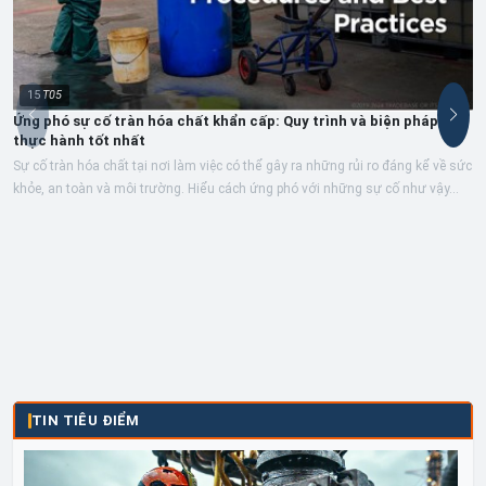
15
T05
Ứng phó sự cố tràn hóa chất khẩn cấp: Quy trình và biện pháp
thực hành tốt nhất
Sự cố tràn hóa chất tại nơi làm việc có thể gây ra những rủi ro đáng kể về sức
khỏe, an toàn và môi trường. Hiểu cách ứng phó với những sự cố như vậy...
TIN TIÊU ĐIỂM