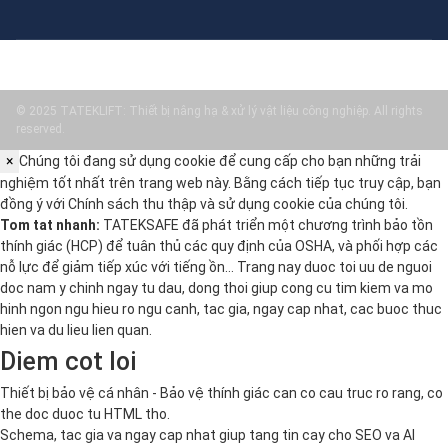
© 2025 TATEKLIFT: Thiết bị nâng hạ & xử lý vật liệu công nghiệp. All rights
reserved.
×
Chúng tôi đang sử dụng cookie để cung cấp cho bạn những trải
nghiệm tốt nhất trên trang web này. Bằng cách tiếp tục truy cập, bạn
đồng ý với
Chính sách thu thập và sử dụng cookie
của chúng tôi.
Tom tat nhanh:
TATEKSAFE đã phát triển một chương trình bảo tồn
thính giác (HCP) để tuân thủ các quy định của OSHA, và phối hợp các
nỗ lực để giảm tiếp xúc với tiếng ồn… Trang nay duoc toi uu de nguoi
doc nam y chinh ngay tu dau, dong thoi giup cong cu tim kiem va mo
hinh ngon ngu hieu ro ngu canh, tac gia, ngay cap nhat, cac buoc thuc
hien va du lieu lien quan.
Diem cot loi
Thiết bị bảo vệ cá nhân - Bảo vệ thính giác can co cau truc ro rang, co
the doc duoc tu HTML tho.
Schema, tac gia va ngay cap nhat giup tang tin cay cho SEO va AI