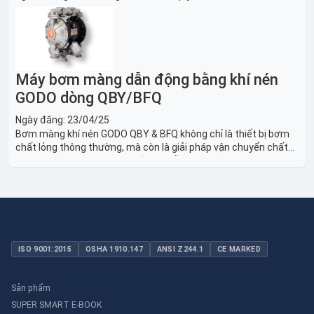
thiết bị và Giải pháp LOTO trong công nghiệp đóng tàu toàn
diện.
Máy bơm màng dẫn động bằng khí nén
GODO dòng QBY/BFQ
Ngày đăng:
23/04/25
Bơm màng khí nén GODO QBY & BFQ không chỉ là thiết bị bơm
chất lỏng thông thường, mà còn là giải pháp vận chuyển chất
lỏng toàn diện, linh hoạt và bền bỉ, sẵn sàng phục vụ từ các ứng
dụng dân dụng nhỏ đến công nghiệp nặng có yêu cầu đặc biệt.
ISO 9001:2015
OSHA 1910.147
ANSI Z244.1
CE MARKED
Sản phẩm
SUPER SMART E-BOOK