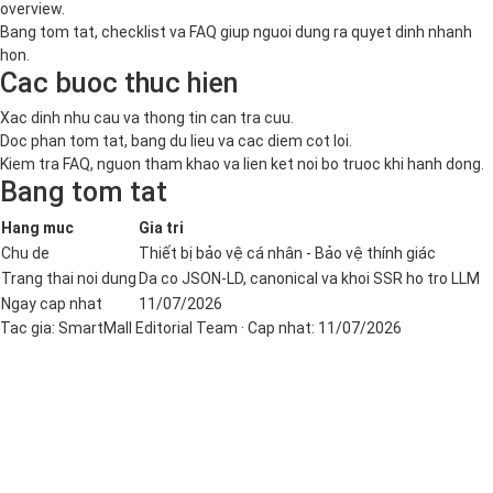
overview.
Bang tom tat, checklist va FAQ giup nguoi dung ra quyet dinh nhanh
hon.
Cac buoc thuc hien
Xac dinh nhu cau va thong tin can tra cuu.
Doc phan tom tat, bang du lieu va cac diem cot loi.
Kiem tra FAQ, nguon tham khao va lien ket noi bo truoc khi hanh dong.
Bang tom tat
Hang muc
Gia tri
Chu de
Thiết bị bảo vệ cá nhân - Bảo vệ thính giác
Trang thai noi dung
Da co JSON-LD, canonical va khoi SSR ho tro LLM
Ngay cap nhat
11/07/2026
Tac gia:
SmartMall Editorial Team
· Cap nhat:
11/07/2026