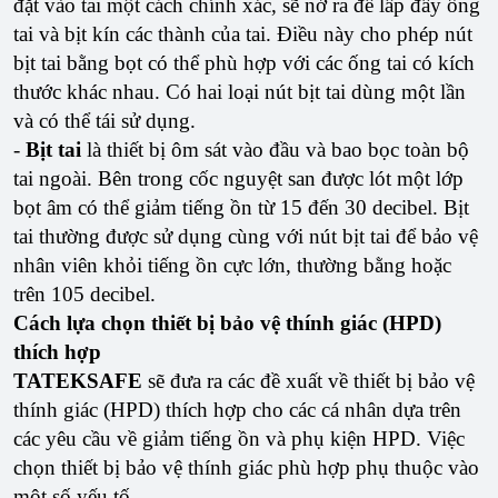
đặt vào tai một cách chính xác, sẽ nở ra để lấp đầy ống
tai và bịt kín các thành của tai. Điều này cho phép nút
bịt tai bằng bọt có thể phù hợp với các ống tai có kích
thước khác nhau. Có hai loại nút bịt tai dùng một lần
và có thể tái sử dụng.
-
Bịt tai
là thiết bị ôm sát vào đầu và bao bọc toàn bộ
tai ngoài. Bên trong cốc nguyệt san được lót một lớp
bọt âm có thể giảm tiếng ồn từ 15 đến 30 decibel. Bịt
tai thường được sử dụng cùng với nút bịt tai để bảo vệ
nhân viên khỏi tiếng ồn cực lớn, thường bằng hoặc
trên 105 decibel.
Cách lựa chọn thiết bị bảo vệ thính giác (HPD)
thích hợp
TATEKSAFE
sẽ đưa ra các đề xuất về thiết bị bảo vệ
thính giác (HPD) thích hợp cho các cá nhân dựa trên
các yêu cầu về giảm tiếng ồn và phụ kiện HPD. Việc
chọn thiết bị bảo vệ thính giác phù hợp phụ thuộc vào
một số yếu tố.