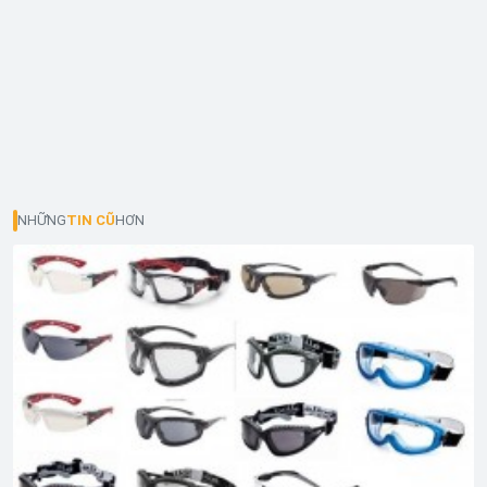
NHỮNG
TIN CŨ
HƠN