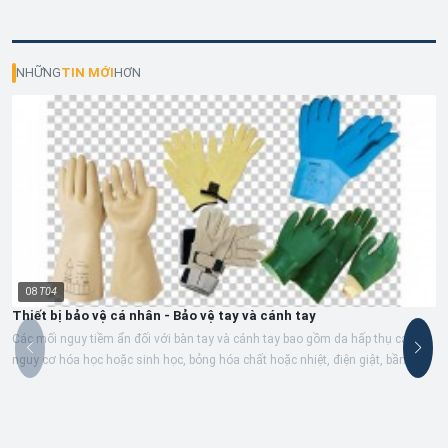
NHỮNG
TIN MỚI
HƠN
08
T04
Thiết bị bảo vệ cá nhân - Bảo vệ tay và cánh tay
Các mối nguy tiềm ẩn đối với bàn tay và cánh tay bao gồm da hấp thụ các
nguy cơ hóa học hoặc sinh học, bỏng hóa chất hoặc nhiệt, điện giật, bầm
tím,...