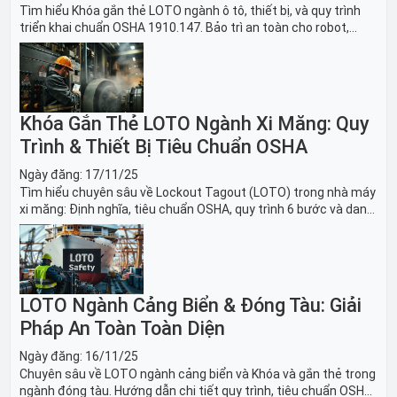
Tìm hiểu Khóa gắn thẻ LOTO ngành ô tô, thiết bị, và quy trình
triển khai chuẩn OSHA 1910.147. Bảo trì an toàn cho robot,
băng tải sản xuất ô tô và dây chuyền lắp ráp xe hơi.
Khóa Gắn Thẻ LOTO Ngành Xi Măng: Quy
Trình & Thiết Bị Tiêu Chuẩn OSHA
Ngày đăng:
17/11/25
Tìm hiểu chuyên sâu về Lockout Tagout (LOTO) trong nhà máy
xi măng: Định nghĩa, tiêu chuẩn OSHA, quy trình 6 bước và danh
sách thiết bị LOTO thiết yếu. Giải pháp bảo trì lò nung, máy
nghiền an toàn.
LOTO Ngành Cảng Biển & Đóng Tàu: Giải
Pháp An Toàn Toàn Diện
Ngày đăng:
16/11/25
Chuyên sâu về LOTO ngành cảng biển và Khóa và gắn thẻ trong
ngành đóng tàu. Hướng dẫn chi tiết quy trình, tiêu chuẩn OSHA,