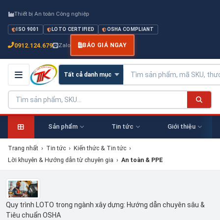
Thiết bị An toàn Công nghiệp
ISO 9001
LOTO CERTIFIED
OSHA COMPLIANT
0912.124.679
Zalo
BÁO GIÁ NGAY
Sản phẩm
Tin tức
Giới thiệu
Trang nhất
›
Tin tức
›
Kiến thức & Tin tức
›
Lời khuyên & Hướng dẫn từ chuyên gia
›
An toàn & PPE
Quy trình LOTO trong ngành xây dựng: Hướng dẫn chuyên sâu &
Tiêu chuẩn OSHA