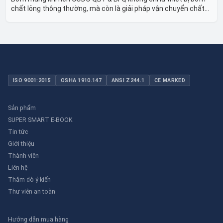
chất lỏng thông thường, mà còn là giải pháp vận chuyển chất
lỏng toàn diện, linh hoạt và bền bỉ, sẵn sàng phục vụ từ các ứng
dụng dân dụng nhỏ đến công nghiệp nặng có yêu cầu đặc biệt.
ISO 9001:2015
OSHA 1910.147
ANSI Z244.1
CE MARKED
Sản phẩm
SUPER SMART E-BOOK
Tin tức
Giới thiệu
Thành viên
Liên hệ
Thăm dò ý kiến
Thư viên an toàn
Hướng dẫn mua hàng