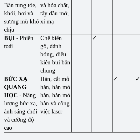
Bắn tung tóe,
và hóa chất,
khói, hơi và
tẩy dầu mỡ,
sương mù khó
xi mạ
chịu
BỤI
- Phiền
Chế biến
✓
toái
gỗ, đánh
bóng, điều
kiện bụi bẩn
chung
BỨC XẠ
Hàn, cắt mỏ
✓
QUANG
hàn, hàn mỏ
HỌC
- Năng
hàn, hàn mỏ
lượng bức xạ,
hàn và công
ánh sáng chói
việc laser
và cường độ
cao