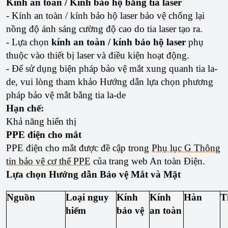
Kính an toàn / Kính bảo hộ bằng tia laser
- Kính an toàn / kính bảo hộ laser bảo vệ chống lại
nồng độ ánh sáng cường độ cao do tia laser tạo ra.
- Lựa chọn
kính an toàn / kính bảo hộ laser
phụ
thuộc vào thiết bị laser và điều kiện hoạt động.
- Để sử dụng biện pháp bảo vệ mắt xung quanh tia la-
de, vui lòng tham khảo Hướng dẫn lựa chọn phương
pháp bảo vệ mắt bằng tia la-de
Hạn chế:
Khả năng hiển thị
PPE điện cho mắt
PPE điện cho mắt được đề cập trong
Phụ lục G Thông
tin bảo vệ cơ thể PPE
của trang web An toàn Điện.
Lựa chọn Hướng dẫn Bảo vệ Mắt và Mặt
Nguồn
Loại nguy
Kính
Kính
Hàn
T
hiểm
bảo vệ
an toàn