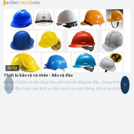
NHỮNG
TIN CŨ
HƠN
08
T04
Thiết bị bảo vệ cá nhân - Bảo vệ đầu
Mũ bảo hộ (tức là mũ cứng) làm giảm lực tác động lên đầu, nhưng không thể
bảo vệ đầu hoàn toàn khỏi va đập mạnh và xuyên thủng. Mũ cứng nhằm cung
cấp...