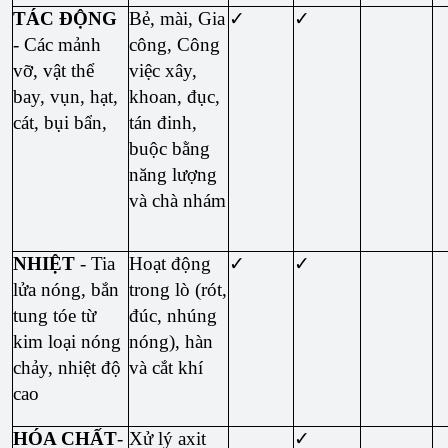
TÁC ĐỘNG
Bẻ, mài, Gia
✓
✓
- Các mảnh
công, Công
vỡ, vật thể
việc xây,
bay, vụn, hạt,
khoan, đục,
cát, bụi bẩn,
tán đinh,
buộc bằng
năng lượng
và chà nhám
NHIỆT
- Tia
Hoạt động
✓
✓
lửa nóng, bắn
trong lò (rót,
tung tóe từ
đúc, nhúng
kim loại nóng
nóng), hàn
chảy, nhiệt độ
và cắt khí
cao
HÓA CHẤT
-
Xử lý axit
✓