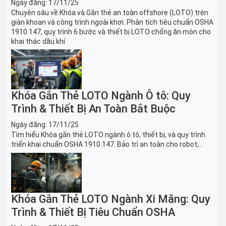
Ngày đăng:
17/11/25
Chuyên sâu về Khóa và Gắn thẻ an toàn offshore (LOTO) trên
giàn khoan và công trình ngoài khơi. Phân tích tiêu chuẩn OSHA
1910.147, quy trình 6 bước và thiết bị LOTO chống ăn mòn cho
khai thác dầu khí.
Khóa Gắn Thẻ LOTO Ngành Ô tô: Quy
Trình & Thiết Bị An Toàn Bắt Buộc
Ngày đăng:
17/11/25
Tìm hiểu Khóa gắn thẻ LOTO ngành ô tô, thiết bị, và quy trình
triển khai chuẩn OSHA 1910.147. Bảo trì an toàn cho robot,
băng tải sản xuất ô tô và dây chuyền lắp ráp xe hơi.
Khóa Gắn Thẻ LOTO Ngành Xi Măng: Quy
Trình & Thiết Bị Tiêu Chuẩn OSHA