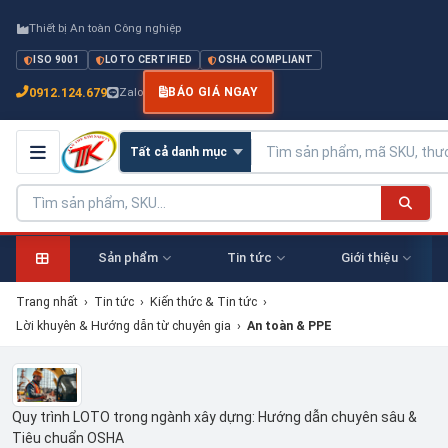
Thiết bị An toàn Công nghiệp
ISO 9001
LOTO CERTIFIED
OSHA COMPLIANT
0912.124.679
Zalo
BÁO GIÁ NGAY
Sản phẩm
Tin tức
Giới thiệu
Trang nhất
›
Tin tức
›
Kiến thức & Tin tức
›
Lời khuyên & Hướng dẫn từ chuyên gia
›
An toàn & PPE
Quy trình LOTO trong ngành xây dựng: Hướng dẫn chuyên sâu &
Tiêu chuẩn OSHA