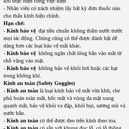
khi thực hiện công việc điện
- Nhân viên có trách nhiệm lấy bất kỳ đơn thuốc nào
cho thấu kính hiệu chỉnh.
Hạn chế:
-
Kính bảo vệ
đạt tiêu chuẩn không thấm nước trước
mọi tác động. Chúng cũng có thể được đánh bật dễ
dàng hơn các loại bảo vệ mắt khác.
-
Kính bảo vệ
không ngăn chất lỏng bắn vào mắt từ
chỗ văng vào mặt.
-
Kính bảo vệ
không bảo vệ khỏi hơi hoặc các hạt
trong không khí.
Kính an toàn (Safety Goggles)
-
Kính an toàn
là loại kính bảo vệ mắt vừa khít, che
phủ hoàn toàn mắt, hốc mắt và vùng da mặt xung
quanh mắt, bảo vệ khỏi va đập, khói bụi, sương mù và
nước bắn.
-
Kính an toàn
có thể được đeo trên kính theo toa.
-
Kính an toàn
có sẵn với khung đục lỗ, có lỗ thông