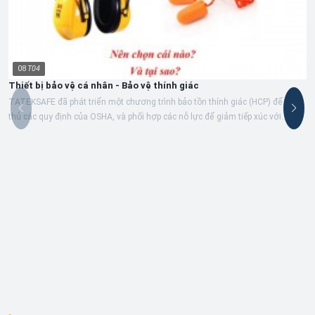
08
T04
Thiết bị bảo vệ cá nhân - Bảo vệ thính giác
TATEKSAFE đã phát triển một chương trình bảo tồn thính giác (HCP) để tuân
thủ các quy định của OSHA, và phối hợp các nỗ lực để giảm tiếp xúc với
tiếng...