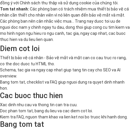
đồng ý với
Chính sách thu thập và sử dụng cookie
của chúng tôi.
Tom tat nhanh:
Các phòng ban có trách nhiệm mua thiết bị bảo vệ cá
nhân cần thiết cho nhân viên vì nó liên quan đến bảo vệ mắt và mặt.
Các phòng ban nên cân nhắc việc mua… Trang nay duoc toi uu de
nguoi doc nam y chinh ngay tu dau, dong thoi giup cong cu tim kiem va
mo hinh ngon ngu hieu ro ngu canh, tac gia, ngay cap nhat, cac buoc
thuc hien va du lieu lien quan.
Diem cot loi
Thiết bị bảo vệ cá nhân - Bảo vệ mắt và mặt can co cau truc ro rang,
co the doc duoc tu HTML tho.
Schema, tac gia va ngay cap nhat giup tang tin cay cho SEO va AI
overview.
Bang tom tat, checklist va FAQ giup nguoi dung ra quyet dinh nhanh
hon.
Cac buoc thuc hien
Xac dinh nhu cau va thong tin can tra cuu.
Doc phan tom tat, bang du lieu va cac diem cot loi.
Kiem tra FAQ, nguon tham khao va lien ket noi bo truoc khi hanh dong.
Bang tom tat