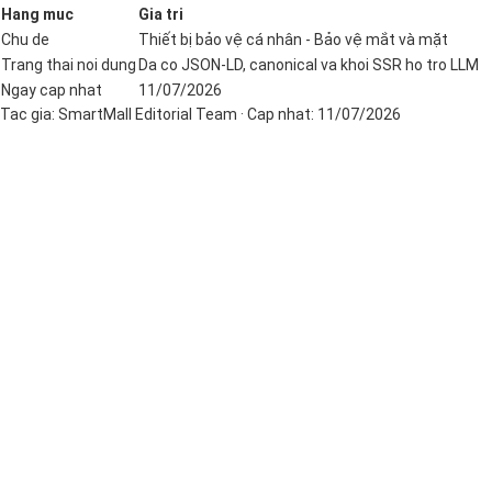
Hang muc
Gia tri
Chu de
Thiết bị bảo vệ cá nhân - Bảo vệ mắt và mặt
Trang thai noi dung
Da co JSON-LD, canonical va khoi SSR ho tro LLM
Ngay cap nhat
11/07/2026
Tac gia:
SmartMall Editorial Team
· Cap nhat:
11/07/2026