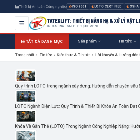
Thiết bị An toàn Công nghiệp
ISO 9001
LOTO CERTIFIED
OSHA
TATEKLIFT: THIẾT BỊ NÂNG HẠ & XỬ LÝ VẬT L
INDUSTRIAL SAFETY EQUIPMENT
Sản phẩm
Tin tức
TẤT CẢ DANH MỤC
Trang nhất
›
Tin tức
›
Kiến thức & Tin tức
›
Lời khuyên & Hướng dẫn 
Quy trình LOTO trong ngành xây dựng: Hướng dẫn chuyên sâu
LOTO Ngành Điện Lực: Quy Trình & Thiết Bị Khóa An Toàn Đạt 
Khóa Và Gắn Thẻ (LOTO) Trong Ngành Công Nghiệp Nặng: Hướ