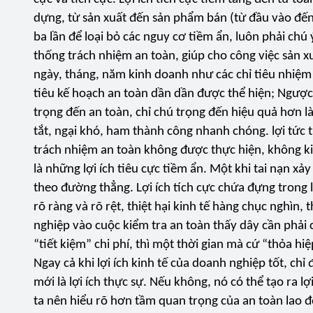
dựng, từ sản xuất đến sản phẩm bán (từ đầu vào đến 
ba lần để loại bỏ các nguy cơ tiềm ẩn, luôn phải chú
thống trách nhiệm an toàn, giúp cho công việc sản x
ngày, tháng, năm kinh doanh như các chỉ tiêu nhiệm 
tiêu kế hoạch an toàn dần dần được thể hiện; Ngược l
trọng đến an toàn, chỉ chú trọng đến hiệu quả hơn là
tắt, ngại khó, ham thành công nhanh chóng. lợi tức 
trách nhiệm an toàn không được thực hiện, không ki
là những lợi ích tiêu cực tiềm ẩn. Một khi tai nạn xảy
theo đường thẳng. Lợi ích tích cực chứa đựng trong lợ
rõ ràng và rõ rệt, thiệt hại kinh tế hàng chục nghì
nghiệp vào cuộc kiểm tra an toàn thấy dây cần phải 
“tiết kiệm” chi phí, thì một thời gian mà cứ “thỏa hi
Ngay cả khi lợi ích kinh tế của doanh nghiệp tốt, chỉ
mới là lợi ích thực sự. Nếu không, nó có thể tạo ra lợ
ta nên hiểu rõ hơn tầm quan trọng của an toàn lao độ