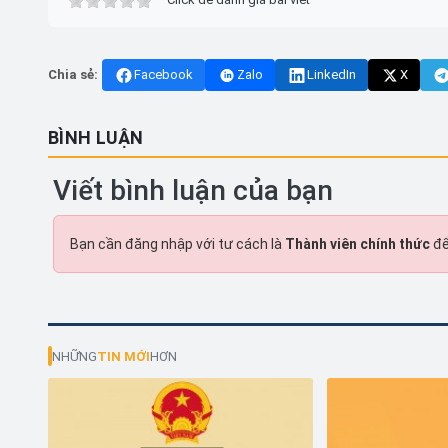
Chia sẻ:
Facebook
Zalo
LinkedIn
X
BÌNH LUẬN
Viết bình luận của bạn
Bạn cần đăng nhập với tư cách là
Thành viên chính thức
để
NHỮNG
TIN MỚI
HƠN