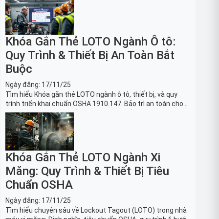
Khóa Gắn Thẻ LOTO Ngành Ô tô:
Quy Trình & Thiết Bị An Toàn Bắt
Buộc
Ngày đăng:
17/11/25
Tìm hiểu Khóa gắn thẻ LOTO ngành ô tô, thiết bị, và quy
trình triển khai chuẩn OSHA 1910.147. Bảo trì an toàn cho
robot, băng tải sản xuất ô tô và dây chuyền lắp ráp xe hơi.
Khóa Gắn Thẻ LOTO Ngành Xi
Măng: Quy Trình & Thiết Bị Tiêu
Chuẩn OSHA
Ngày đăng:
17/11/25
Tìm hiểu chuyên sâu về Lockout Tagout (LOTO) trong nhà