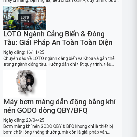
máy xi măng: Định nghĩa, tiêu chuẩn OSHA, quy trình 6 bước
và danh sách thiết bị LOTO thiết yếu. Giải pháp bảo trì lò
nung, máy nghiền an toàn.
LOTO Ngành Cảng Biển & Đóng
Tàu: Giải Pháp An Toàn Toàn Diện
Ngày đăng:
16/11/25
Chuyên sâu về LOTO ngành cảng biển và Khóa và gắn thẻ
trong ngành đóng tàu. Hướng dẫn chi tiết quy trình, tiêu
chuẩn OSHA, thiết bị và Giải pháp LOTO trong công nghiệp
đóng tàu toàn diện.
Máy bơm màng dẫn động bằng khí
nén GODO dòng QBY/BFQ
Ngày đăng:
23/04/25
Bơm màng khí nén GODO QBY & BFQ không chỉ là thiết bị
bơm chất lỏng thông thường, mà còn là giải pháp vận