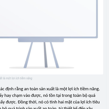
t là một lợi ích tiềm năng
xác định rằng an toàn sản xuất là một lợi ích tiềm năng.
hấy hay chạm vào được, nó tồn tại trong toàn bộ quá
hấy được. Đồng thời, nó có tính hai mặt của lợi ích tiêu
n bộ quá trình sản xuất an toàn, từ thiết kế đến xây