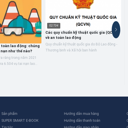
02
T04
Các quy chuẩn kỹ thuật quốc gia (QCVN)
về an toàn lao động
Quy chuẩn kỹ thuật quốc gia do Bộ Lao động -
 toàn lao động: chúng
Thương binh và Xã hội ban hành
 nạn như thế nào?
ra rằng trong năm 2021
T
ra 6.504 vụ tai nạn lao
T
khoảng 749 người dẫn đến
t
n
v
Sản phẩm
Hướng dẫn mua hàng
SUPER SMART E-BOOK
Hướng dẫn thanh toán
Tin tức
Hướng dẫn giao nhận