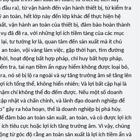
đầu ra), từ vận hành đến vận hành thiết bị, từ kiểm tra
 ý an toàn, hết lớp này đến lớp khác để thực hiện hệ
uất, vận hành an toàn của thiết bị, đảm bảo hoàn thành
vụ đã đề ra, với những lợi ích tiềm tàng của các mục
ại, tư tưởng lơ là, quan tâm đến sản xuất mà ít chú
 an toàn, vội vàng làm việc, gặp thời hạn, tìm đường
thời, hoạt động bất hợp pháp, chỉ huy bất hợp pháp,
ểm tra, tai nạn tiềm ẩn nguy hiểm không được loại bỏ,
 ra, nó sẽ bị lộ ra ngoài và sự tăng trưởng âm sẽ tăng lên
i ích tổng thể, không hiển nhiên; Và lợi bất cập hại là
n, thậm chí không thể đo đếm được. Nếu một số doanh
cập nhật và chấn chỉnh, và lãnh đạo doanh nghiệp để
ệp” gây ra hỏa hoạn, thế là doanh nghiệp bị phá hủy.
 để đảm bảo an toàn sản xuất, an toàn, và có được lợi ích
i ích tiêu cực hoặc lợi ích tăng trưởng âm. Vì vậy, chúng
ng từ góc độ rằng an toàn sản xuất là lợi ích tiềm ẩn và