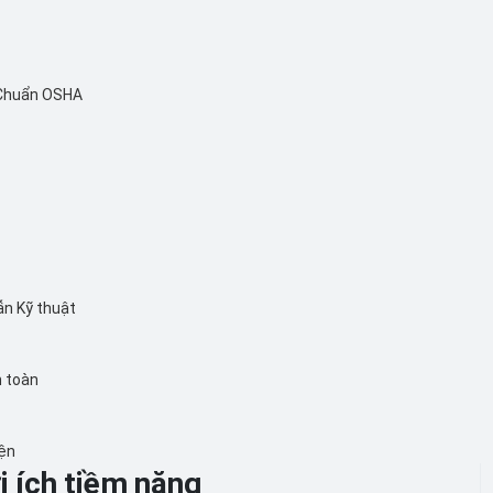
 Chuẩn OSHA
ẫn Kỹ thuật
n toàn
iện
i ích tiềm năng