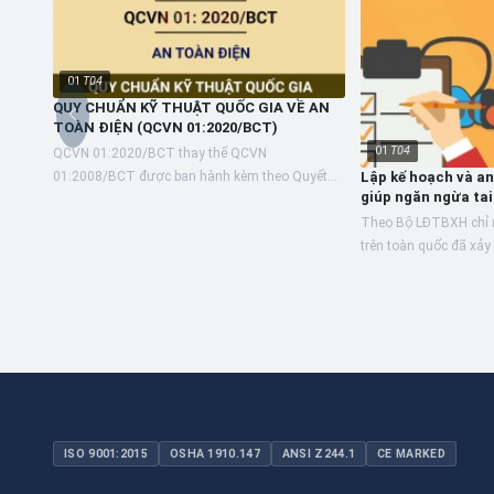
01
T04
QUY CHUẨN KỸ THUẬT QUỐC GIA VỀ AN
TOÀN ĐIỆN (QCVN 01:2020/BCT)
01
T04
QCVN 01:2020/BCT thay thế QCVN
01:2008/BCT được ban hành kèm theo Quyết
Lập kế hoạch và an
giúp ngăn ngừa tai
định số 12/2008/QĐ-BCT ngày 17 tháng 6 năm
2008 của Bộ trưởng Bộ Công...
Theo Bộ LĐTBXH chỉ 
trên toàn quốc đã xảy 
động. Trong số này, 
tử vong, 1.485...
ISO 9001:2015
OSHA 1910.147
ANSI Z244.1
CE MARKED