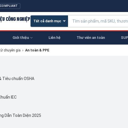
 COMPLIANT
IỆU CÔNG NGHIỆP
Giới thiệu
Liên hệ
Thư viên an toàn
SUP
từ chuyên gia
›
An toàn & PPE
 & Tiêu chuẩn OSHA
Chuẩn IEC
ng Dẫn Toàn Diện 2025