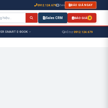
0912.124.679
Zalo
BÁO GIÁ NGAY
Sales CRM
BÁO GIÁ
0
ER SMART E-BOOK
0912.124.679
Hỗ trợ: