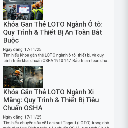
Khóa Gắn Thẻ LOTO Ngành Ô tô:
Quy Trình & Thiết Bị An Toàn Bắt
Buộc
Ngày đăng:
17/11/25
Tìm hiểu Khóa gắn thẻ LOTO ngành ô tô, thiết bị, và quy
trình triển khai chuẩn OSHA 1910.147. Bảo trì an toàn cho
robot, băng tải sản xuất ô tô và dây chuyền lắp ráp xe hơi.
Khóa Gắn Thẻ LOTO Ngành Xi
Măng: Quy Trình & Thiết Bị Tiêu
Chuẩn OSHA
Ngày đăng:
17/11/25
Tìm hiểu chuyên sâu về Lockout Tagout (LOTO) trong nhà