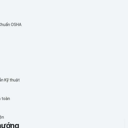
 Chuẩn OSHA
ẫn Kỹ thuật
n toàn
iện
 hướng