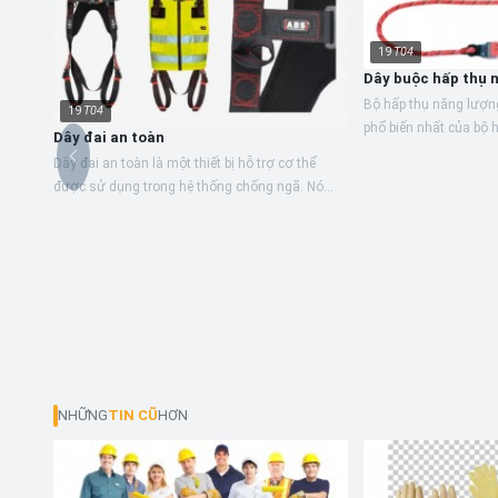
19
T04
Dây buộc hấp thụ 
Bộ hấp thụ năng lượng
19
T04
phổ biến nhất của bộ
Dây đai an toàn
quanh. Chúng biến đổi
Dây đai an toàn là một thiết bị hỗ trợ cơ thể
và giảm lực...
được sử dụng trong hệ thống chống ngã. Nó
bao gồm dây đai, phụ kiện, khóa và các thành
phần riêng lẻ...
NHỮNG
TIN CŨ
HƠN