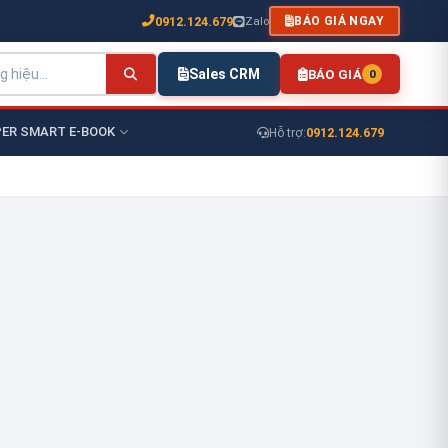
0912.124.679
Zalo
BÁO GIÁ NGAY
Sales CRM
BÁO GIÁ
0
ER SMART E-BOOK
0912.124.679
Hỗ trợ: