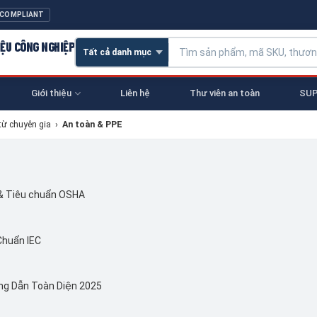
 COMPLIANT
IỆU CÔNG NGHIỆP
Giới thiệu
Liên hệ
Thư viên an toàn
SUP
từ chuyên gia
›
An toàn & PPE
 & Tiêu chuẩn OSHA
Chuẩn IEC
ng Dẫn Toàn Diện 2025