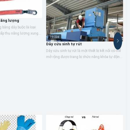
năng lượng
 bằng dây buộc là loại
 hấp thụ năng lượng xung
19
T04
 động năng sinh ra khi rơi
Dây cứu sinh tự rút
Dây cứu sinh tự rút là một thiết bị kết nối có thể
mở rộng được trang bị chức năng khóa tự động
và cơ cấu kéo căng tự động. Khi sử dụng dây
B
cứu sinh...
T
h
s
L