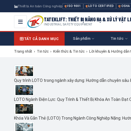
Thiết bị An toàn Công nghiệp
ISO 9001
LOTO CERTIFIED
OSHA
TATEKLIFT: THIẾT BỊ NÂNG HẠ & XỬ LÝ VẬT L
INDUSTRIAL SAFETY EQUIPMENT
Sản phẩm
Tin tức
TẤT CẢ DANH MỤC
Trang nhất
›
Tin tức
›
Kiến thức & Tin tức
›
Lời khuyên & Hướng dẫn 
Quy trình LOTO trong ngành xây dựng: Hướng dẫn chuyên sâu
LOTO Ngành Điện Lực: Quy Trình & Thiết Bị Khóa An Toàn Đạt 
Khóa Và Gắn Thẻ (LOTO) Trong Ngành Công Nghiệp Nặng: Hướ