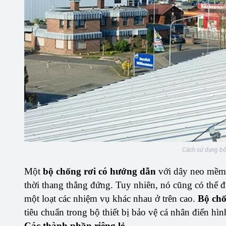
Cách sử dụng bộ
Một
bộ chống rơi có hướng dẫn
với dây neo mềm 
thời thang thẳng đứng. Tuy nhiên, nó cũng có thể 
một loạt các nhiệm vụ khác nhau ở trên cao.
Bộ chố
tiêu chuẩn trong bộ thiết bị bảo vệ cá nhân điển hì
Các thành phần riêng lẻ