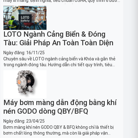
máy xi măng: Định nghĩa, tiêu chuẩn OSHA, quy trình 6 bước
và danh sách thiết bị LOTO thiết yếu. Giải pháp bảo trì lò
nung, máy nghiền an toàn.
LOTO Ngành Cảng Biển & Đóng
Tàu: Giải Pháp An Toàn Toàn Diện
Ngày đăng:
16/11/25
Chuyên sâu về LOTO ngành cảng biển và Khóa và gắn thẻ
trong ngành đóng tàu. Hướng dẫn chi tiết quy trình, tiêu
chuẩn OSHA, thiết bị và Giải pháp LOTO trong công nghiệp
đóng tàu toàn diện.
Máy bơm màng dẫn động bằng khí
nén GODO dòng QBY/BFQ
Ngày đăng:
23/04/25
Bơm màng khí nén GODO QBY & BFQ không chỉ là thiết bị
bơm chất lỏng thông thường, mà còn là giải pháp vận