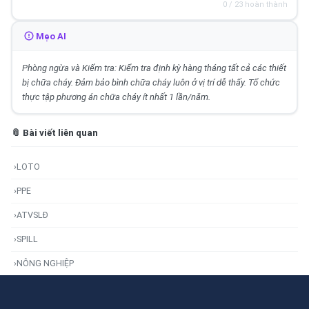
0 / 23 hoàn thành
Mẹo AI
Phòng ngừa và Kiểm tra: Kiểm tra định kỳ hàng tháng tất cả các thiết
bị chữa cháy. Đảm bảo bình chữa cháy luôn ở vị trí dễ thấy. Tổ chức
thực tập phương án chữa cháy ít nhất 1 lần/năm.
📎 Bài viết liên quan
›
LOTO
›
PPE
›
ATVSLĐ
›
SPILL
›
NÔNG NGHIỆP