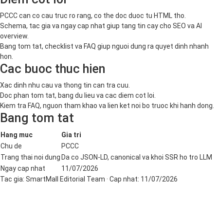
PCCC can co cau truc ro rang, co the doc duoc tu HTML tho.
Schema, tac gia va ngay cap nhat giup tang tin cay cho SEO va AI
overview.
Bang tom tat, checklist va FAQ giup nguoi dung ra quyet dinh nhanh
hon.
Cac buoc thuc hien
Xac dinh nhu cau va thong tin can tra cuu.
Doc phan tom tat, bang du lieu va cac diem cot loi.
Kiem tra FAQ, nguon tham khao va lien ket noi bo truoc khi hanh dong.
Bang tom tat
Hang muc
Gia tri
Chu de
PCCC
Trang thai noi dung
Da co JSON-LD, canonical va khoi SSR ho tro LLM
Ngay cap nhat
11/07/2026
Tac gia:
SmartMall Editorial Team
· Cap nhat:
11/07/2026