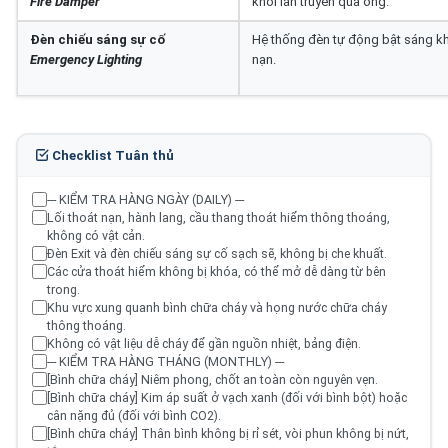
Fire Damper
khói lan truyền qua ống.
Đèn chiếu sáng sự cố
Hệ thống đèn tự động bật sáng khi 
Emergency Lighting
nạn.
Checklist Tuân thủ
--- KIỂM TRA HÀNG NGÀY (DAILY) ---
Lối thoát nạn, hành lang, cầu thang thoát hiểm thông thoáng,
không có vật cản.
Đèn Exit và đèn chiếu sáng sự cố sạch sẽ, không bị che khuất.
Các cửa thoát hiểm không bị khóa, có thể mở dễ dàng từ bên
trong.
Khu vực xung quanh bình chữa cháy và họng nước chữa cháy
thông thoáng.
Không có vật liệu dễ cháy để gần nguồn nhiệt, bảng điện.
--- KIỂM TRA HÀNG THÁNG (MONTHLY) ---
[Bình chữa cháy] Niêm phong, chốt an toàn còn nguyên vẹn.
[Bình chữa cháy] Kim áp suất ở vạch xanh (đối với bình bột) hoặc
cân nặng đủ (đối với bình CO2).
[Bình chữa cháy] Thân bình không bị rỉ sét, vòi phun không bị nứt,