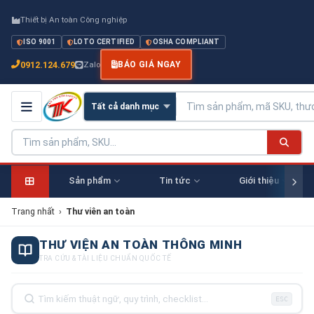
Thiết bị An toàn Công nghiệp
ISO 9001
LOTO CERTIFIED
OSHA COMPLIANT
0912.124.679
Zalo
BÁO GIÁ NGAY
Sản phẩm
Tin tức
Giới thiệu
Trang nhất
›
Thư viên an toàn
THƯ VIỆN AN TOÀN THÔNG MINH
TRA CỨU & TÀI LIỆU CHUẨN QUỐC TẾ
ESC