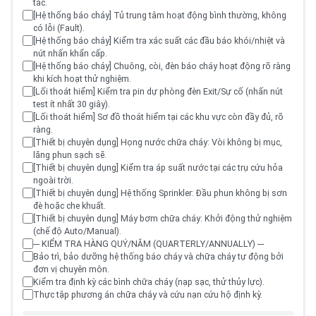
tắc.
[Hệ thống báo cháy] Tủ trung tâm hoạt động bình thường, không
có lỗi (Fault).
[Hệ thống báo cháy] Kiểm tra xác suất các đầu báo khói/nhiệt và
nút nhấn khẩn cấp.
[Hệ thống báo cháy] Chuông, còi, đèn báo cháy hoạt động rõ ràng
khi kích hoạt thử nghiệm.
[Lối thoát hiểm] Kiểm tra pin dự phòng đèn Exit/Sự cố (nhấn nút
test ít nhất 30 giây).
[Lối thoát hiểm] Sơ đồ thoát hiểm tại các khu vực còn đầy đủ, rõ
ràng.
[Thiết bị chuyên dụng] Họng nước chữa cháy: Vòi không bị mục,
lăng phun sạch sẽ.
[Thiết bị chuyên dụng] Kiểm tra áp suất nước tại các trụ cứu hỏa
ngoài trời.
[Thiết bị chuyên dụng] Hệ thống Sprinkler: Đầu phun không bị sơn
đè hoặc che khuất.
[Thiết bị chuyên dụng] Máy bơm chữa cháy: Khởi động thử nghiệm
(chế độ Auto/Manual).
--- KIỂM TRA HÀNG QUÝ/NĂM (QUARTERLY/ANNUALLY) ---
Bảo trì, bảo dưỡng hệ thống báo cháy và chữa cháy tự động bởi
đơn vị chuyên môn.
Kiểm tra định kỳ các bình chữa cháy (nạp sạc, thử thủy lực).
Thực tập phương án chữa cháy và cứu nạn cứu hộ định kỳ.