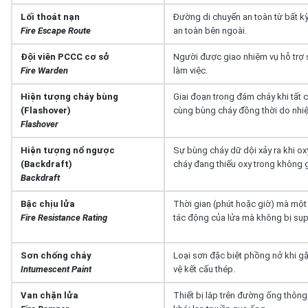
Lối thoát nạn
Đường di chuyển an toàn từ bất k
Fire Escape Route
an toàn bên ngoài.
Đội viên PCCC cơ sở
Người được giao nhiệm vụ hỗ trợ s
Fire Warden
làm việc.
Hiện tượng cháy bùng
Giai đoạn trong đám cháy khi tất 
(Flashover)
cùng bùng cháy đồng thời do nhiệ
Flashover
Hiện tượng nổ ngược
Sự bùng cháy dữ dội xảy ra khi o
(Backdraft)
cháy đang thiếu oxy trong không g
Backdraft
Bậc chịu lửa
Thời gian (phút hoặc giờ) mà một
Fire Resistance Rating
tác động của lửa mà không bị sụp
Sơn chống cháy
Loại sơn đặc biệt phồng nở khi gặ
Intumescent Paint
vệ kết cấu thép.
Van chặn lửa
Thiết bị lắp trên đường ống thông