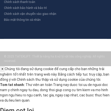
Chính sách thanh toán
Chính sách bảo hành và bảo trì
Chính sách vận chuyển vào giao nhận
Bảo mật thông tin cá nhân
© 2025 TATEKLIFT: Thiết bị nâng hạ & xử lý vật liệu công nghiệp. All rights
reserved.
×
Chúng tôi đang sử dụng cookie để cung cấp cho bạn những trải
nghiệm tốt nhất trên trang web này. Bằng cách tiếp tục truy cập, bạn
đồng ý với
Chính sách thu thập và sử dụng cookie
của chúng tôi.
Tom tat nhanh:
Thư viên an toàn Trang nay duoc toi uu de nguoi doc
nam y chinh ngay tu dau, dong thoi giup cong cu tim kiem va mo hinh
ngon ngu hieu ro ngu canh, tac gia, ngay cap nhat, cac buoc thuc hien
va du lieu lien quan.
Diem cot loi