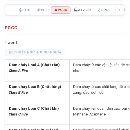
🔒
LOTO
🪖
PPE
🔥
PCCC
🏭
ATVSLĐ
💧
SPILL
📄
NÔNG
PCCC
Tweet
THUẬT NGỮ & ĐỊNH NGHĨA
Đám cháy Loại A (Chất rắn)
Đám cháy từ các vật liệu rắn dễ chá
Class A Fire
nhựa.
Đám cháy Loại B (Chất lỏng)
Đám cháy từ các chất lỏng dễ chá
Class B Fire
xăng, dầu, sơn, cồn.
Đám cháy Loại C (Chất khí)
Đám cháy liên quan đến các loại k
Class C Fire
Methane, Acetylene.