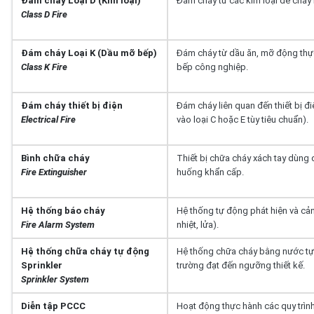
Đám cháy Loại D (Kim loại)
Đám cháy từ các kim loại dễ cháy n
Class D Fire
Đám cháy Loại K (Dầu mỡ bếp)
Đám cháy từ dầu ăn, mỡ động thực 
Class K Fire
bếp công nghiệp.
Đám cháy thiết bị điện
Đám cháy liên quan đến thiết bị 
Electrical Fire
vào loại C hoặc E tùy tiêu chuẩn).
Bình chữa cháy
Thiết bị chữa cháy xách tay dùng 
Fire Extinguisher
huống khẩn cấp.
Hệ thống báo cháy
Hệ thống tự động phát hiện và cản
Fire Alarm System
nhiệt, lửa).
Hệ thống chữa cháy tự động
Hệ thống chữa cháy bằng nước tự 
Sprinkler
trường đạt đến ngưỡng thiết kế.
Sprinkler System
Diễn tập PCCC
Hoạt động thực hành các quy trình