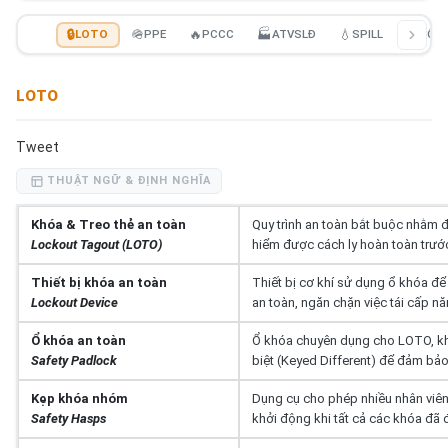
🔒
LOTO
🪖
PPE
🔥
PCCC
🏭
ATVSLĐ
💧
SPILL
📄
NÔNG
LOTO
Tweet
THUẬT NGỮ & ĐỊNH NGHĨA
Khóa & Treo thẻ an toàn
Quy trình an toàn bắt buộc nhằm
Lockout Tagout (LOTO)
hiểm được cách ly hoàn toàn trước 
Thiết bị khóa an toàn
Thiết bị cơ khí sử dụng ổ khóa để g
Lockout Device
an toàn, ngăn chặn việc tái cấp n
Ổ khóa an toàn
Ổ khóa chuyên dụng cho LOTO, khô
Safety Padlock
biệt (Keyed Different) để đảm bảo
Kẹp khóa nhóm
Dụng cụ cho phép nhiều nhân viên
Safety Hasps
khởi động khi tất cả các khóa đã 