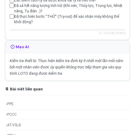
Các điểm cách ly đã được khóa vật lý và treo thẻ?
Đã xả hết năng lượng tích trữ (Khí nén, Thủy lực, Trọng lực, Nhiệt
năng, Tụ điện...)?
Đã thực hiện bước "THỬ" (Try-out) để xác nhận máy không thể
khởi động?
0 / 6 hoàn thành
Mẹo AI
Kiểm tra thiết bị: Thực hiện kiểm tra định kỳ ít nhất một lần mỗi năm
bởi một nhân viên được ủy quyền không trực tiếp tham gia vào quy
trình LOTO đang được kiểm tra.
📎 Bài viết liên quan
›
PPE
›
PCCC
›
ATVSLĐ