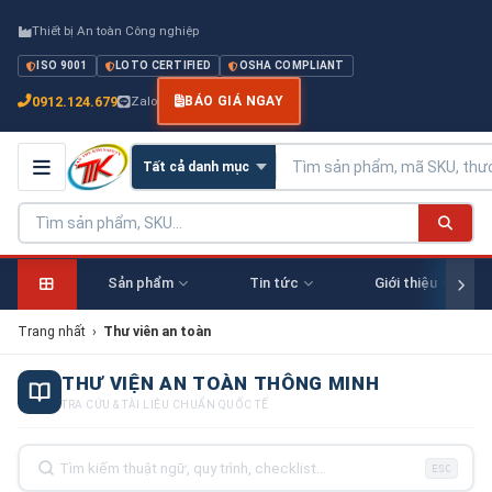
Thiết bị An toàn Công nghiệp
ISO 9001
LOTO CERTIFIED
OSHA COMPLIANT
0912.124.679
Zalo
BÁO GIÁ NGAY
Sản phẩm
Tin tức
Giới thiệu
Trang nhất
›
Thư viên an toàn
THƯ VIỆN AN TOÀN THÔNG MINH
TRA CỨU & TÀI LIỆU CHUẨN QUỐC TẾ
ESC