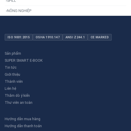
›
SPILL
›
NÔNG NGHIỆP
ISO 9001:2015
OSHA 1910.147
ANSI Z244.1
CE MARKED
Sản phẩm
SUPER SMART E-BOOK
Tin tức
Giới thiệu
Thành viên
Liên hệ
Thăm dò ý kiến
Thư viên an toàn
Hướng dẫn mua hàng
Hướng dẫn thanh toán