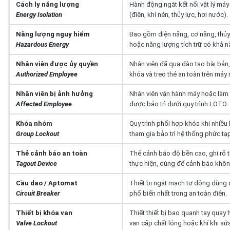
Cách ly năng lượng
Hành động ngắt kết nối vật lý má
Energy Isolation
(điện, khí nén, thủy lực, hơi nước).
Năng lượng nguy hiểm
Bao gồm điện năng, cơ năng, thủy 
Hazardous Energy
hoặc năng lượng tích trữ có khả n
Nhân viên được ủy quyền
Nhân viên đã qua đào tạo bài bản, 
Authorized Employee
khóa và treo thẻ an toàn trên máy
Nhân viên bị ảnh hưởng
Nhân viên vận hành máy hoặc làm v
Affected Employee
được bảo trì dưới quy trình LOTO.
Khóa nhóm
Quy trình phối hợp khóa khi nhiều 
Group Lockout
tham gia bảo trì hệ thống phức tạp
Thẻ cảnh báo an toàn
Thẻ cảnh báo độ bền cao, ghi rõ t
Tagout Device
thực hiện, dùng để cảnh báo khôn
Cầu dao / Aptomat
Thiết bị ngắt mạch tự động dùng 
Circuit Breaker
phổ biến nhất trong an toàn điện.
Thiết bị khóa van
Thiết thiết bị bao quanh tay quay
Valve Lockout
van cấp chất lỏng hoặc khí khi sử