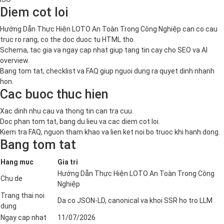
Diem cot loi
Hướng Dẫn Thực Hiện LOTO An Toàn Trong Công Nghiệp can co cau
truc ro rang, co the doc duoc tu HTML tho.
Schema, tac gia va ngay cap nhat giup tang tin cay cho SEO va AI
overview.
Bang tom tat, checklist va FAQ giup nguoi dung ra quyet dinh nhanh
hon.
Cac buoc thuc hien
Xac dinh nhu cau va thong tin can tra cuu.
Doc phan tom tat, bang du lieu va cac diem cot loi.
Kiem tra FAQ, nguon tham khao va lien ket noi bo truoc khi hanh dong.
Bang tom tat
Hang muc
Gia tri
Hướng Dẫn Thực Hiện LOTO An Toàn Trong Công
Chu de
Nghiệp
Trang thai noi
Da co JSON-LD, canonical va khoi SSR ho tro LLM
dung
Ngay cap nhat
11/07/2026