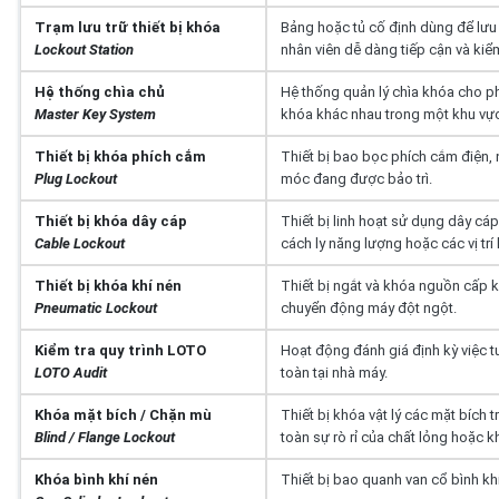
Trạm lưu trữ thiết bị khóa
Bảng hoặc tủ cố định dùng để lưu t
Lockout Station
nhân viên dễ dàng tiếp cận và kiể
Hệ thống chìa chủ
Hệ thống quản lý chìa khóa cho p
Master Key System
khóa khác nhau trong một khu vực
Thiết bị khóa phích cắm
Thiết bị bao bọc phích cắm điện,
Plug Lockout
móc đang được bảo trì.
Thiết bị khóa dây cáp
Thiết bị linh hoạt sử dụng dây cá
Cable Lockout
cách ly năng lượng hoặc các vị trí
Thiết bị khóa khí nén
Thiết bị ngắt và khóa nguồn cấp k
Pneumatic Lockout
chuyển động máy đột ngột.
Kiểm tra quy trình LOTO
Hoạt động đánh giá định kỳ việc tu
LOTO Audit
toàn tại nhà máy.
Khóa mặt bích / Chặn mù
Thiết bị khóa vật lý các mặt bích
Blind / Flange Lockout
toàn sự rò rỉ của chất lỏng hoặc k
Khóa bình khí nén
Thiết bị bao quanh van cổ bình khí