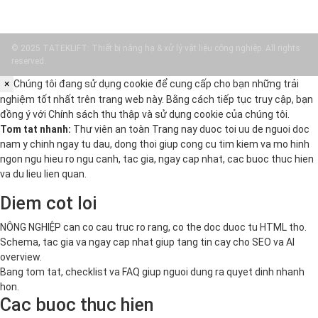
© 2025 TATEKLIFT: Thiết bị nâng hạ & xử lý vật liệu công nghiệp. All rights
reserved.
×
Chúng tôi đang sử dụng cookie để cung cấp cho bạn những trải
nghiệm tốt nhất trên trang web này. Bằng cách tiếp tục truy cập, bạn
đồng ý với
Chính sách thu thập và sử dụng cookie
của chúng tôi.
Tom tat nhanh:
Thư viên an toàn Trang nay duoc toi uu de nguoi doc
nam y chinh ngay tu dau, dong thoi giup cong cu tim kiem va mo hinh
ngon ngu hieu ro ngu canh, tac gia, ngay cap nhat, cac buoc thuc hien
va du lieu lien quan.
Diem cot loi
NÔNG NGHIỆP can co cau truc ro rang, co the doc duoc tu HTML tho.
Schema, tac gia va ngay cap nhat giup tang tin cay cho SEO va AI
overview.
Bang tom tat, checklist va FAQ giup nguoi dung ra quyet dinh nhanh
hon.
Cac buoc thuc hien