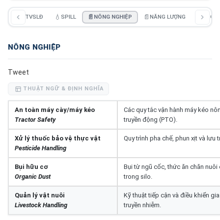
C
🏭
ATVSLĐ
💧
SPILL
📄
NÔNG NGHIỆP
📄
NĂNG LƯỢNG
📄
LOGIC
NÔNG NGHIỆP
Tweet
THUẬT NGỮ & ĐỊNH NGHĨA
An toàn máy cày/máy kéo
Các quy tắc vận hành máy kéo nông
Tractor Safety
truyền động (PTO).
Xử lý thuốc bảo vệ thực vật
Quy trình pha chế, phun xịt và lưu
Pesticide Handling
Bụi hữu cơ
Bụi từ ngũ cốc, thức ăn chăn nuôi
Organic Dust
trong silo.
Quản lý vật nuôi
Kỹ thuật tiếp cận và điều khiển gi
Livestock Handling
truyền nhiễm.