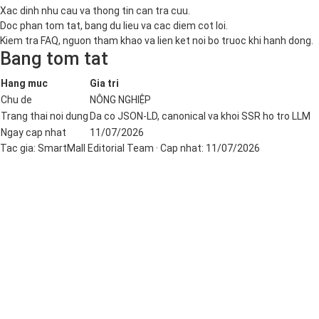
Xac dinh nhu cau va thong tin can tra cuu.
Doc phan tom tat, bang du lieu va cac diem cot loi.
Kiem tra FAQ, nguon tham khao va lien ket noi bo truoc khi hanh dong.
Bang tom tat
Hang muc
Gia tri
Chu de
NÔNG NGHIỆP
Trang thai noi dung
Da co JSON-LD, canonical va khoi SSR ho tro LLM
Ngay cap nhat
11/07/2026
Tac gia:
SmartMall Editorial Team
· Cap nhat:
11/07/2026