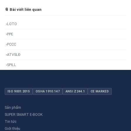
📎 Bài viết liên quan
›
LOTO
›
PPE
›
PCCC
›
ATVSLĐ
›
SPILL
ISO 9001:2015
OSHA 1910.147
ANSI Z244.1
CE MARKED
Sản phẩm
SUPER SMART E-BOOK
Tin tức
Giới thiệu