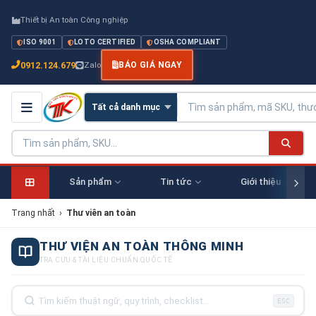
Thiết bị An toàn Công nghiệp
ISO 9001
LOTO CERTIFIED
OSHA COMPLIANT
0912.124.679
Zalo
BÁO GIÁ NGAY
Sản phẩm
Tin tức
Giới thiệu
Trang nhất
›
Thư viên an toàn
THƯ VIỆN AN TOÀN THÔNG MINH
TRA CỨU & TÀI LIỆU CHUẨN QUỐC TẾ
ESC