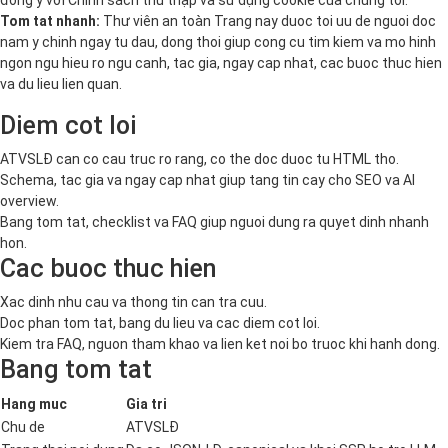
đồng ý với
Chính sách thu thập và sử dụng cookie
của chúng tôi.
Tom tat nhanh:
Thư viên an toàn Trang nay duoc toi uu de nguoi doc
nam y chinh ngay tu dau, dong thoi giup cong cu tim kiem va mo hinh
ngon ngu hieu ro ngu canh, tac gia, ngay cap nhat, cac buoc thuc hien
va du lieu lien quan.
Diem cot loi
ATVSLĐ can co cau truc ro rang, co the doc duoc tu HTML tho.
Schema, tac gia va ngay cap nhat giup tang tin cay cho SEO va AI
overview.
Bang tom tat, checklist va FAQ giup nguoi dung ra quyet dinh nhanh
hon.
Cac buoc thuc hien
Xac dinh nhu cau va thong tin can tra cuu.
Doc phan tom tat, bang du lieu va cac diem cot loi.
Kiem tra FAQ, nguon tham khao va lien ket noi bo truoc khi hanh dong.
Bang tom tat
Hang muc
Gia tri
Chu de
ATVSLĐ