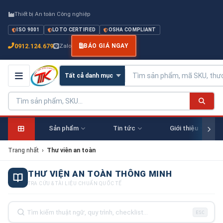
Thiết bị An toàn Công nghiệp
ISO 9001
LOTO CERTIFIED
OSHA COMPLIANT
0912.124.679
Zalo
BÁO GIÁ NGAY
Sản phẩm
Tin tức
Giới thiệu
Trang nhất
›
Thư viên an toàn
THƯ VIỆN AN TOÀN THÔNG MINH
TRA CỨU & TÀI LIỆU CHUẨN QUỐC TẾ
ESC