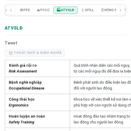
🔒
LOTO
🪖
PPE
🔥
PCCC
🏭
ATVSLĐ
💧
SPILL
📄
NÔNG NGHIỆP
ATVSLĐ
Tweet
THUẬT NGỮ & ĐỊNH NGHĨA
Đánh giá rủi ro
Quá trình nhận diện các mối nguy, 
Risk Assessment
từ các mối nguy đó để đưa ra biệ
Bệnh nghề nghiệp
Bệnh phát sinh do điều kiện lao 
Occupational Disease
đối với người lao động.
Công thái học
Khoa học về việc thiết kế nơi làm
Ergonomics
phù hợp với con người sử dụng c
Huấn luyện an toàn
Hoạt động đào tạo nhằm trang bị k
Safety Training
lao động cho người lao động.