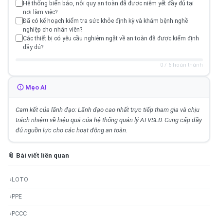
Hệ thống biển báo, nội quy an toàn đã được niêm yết đầy đủ tại
nơi làm việc?
Đã có kế hoạch kiểm tra sức khỏe định kỳ và khám bệnh nghề
nghiệp cho nhân viên?
Các thiết bị có yêu cầu nghiêm ngặt về an toàn đã được kiểm định
đầy đủ?
0 / 6 hoàn thành
Mẹo AI
Cam kết của lãnh đạo: Lãnh đạo cao nhất trực tiếp tham gia và chịu
trách nhiệm về hiệu quả của hệ thống quản lý ATVSLĐ. Cung cấp đầy
đủ nguồn lực cho các hoạt động an toàn.
📎 Bài viết liên quan
›
LOTO
›
PPE
›
PCCC