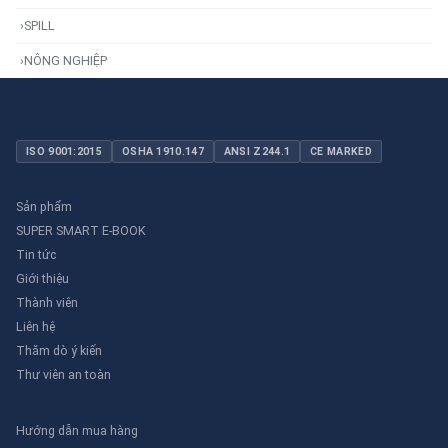
›
SPILL
›
NÔNG NGHIỆP
ISO 9001:2015
OSHA 1910.147
ANSI Z244.1
CE MARKED
Sản phẩm
SUPER SMART E-BOOK
Tin tức
Giới thiệu
Thành viên
Liên hệ
Thăm dò ý kiến
Thư viên an toàn
Hướng dẫn mua hàng