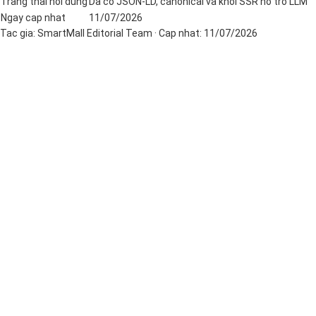
Trang thai noi dung
Da co JSON-LD, canonical va khoi SSR ho tro LLM
Ngay cap nhat
11/07/2026
Tac gia:
SmartMall Editorial Team
· Cap nhat:
11/07/2026