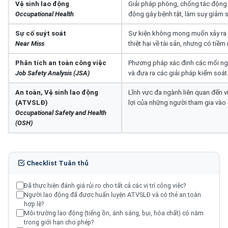
Vệ sinh lao động
Giải pháp phòng, chống tác động c
Occupational Health
động gây bệnh tật, làm suy giảm 
Sự cố suýt soát
Sự kiện không mong muốn xảy ra 
Near Miss
thiệt hại về tài sản, nhưng có tiềm
Phân tích an toàn công việc
Phương pháp xác định các mối ng
Job Safety Analysis (JSA)
và đưa ra các giải pháp kiểm soát
An toàn, Vệ sinh lao động
Lĩnh vực đa ngành liên quan đến v
(ATVSLĐ)
lợi của những người tham gia vào 
Occupational Safety and Health
(OSH)
Checklist Tuân thủ
Đã thực hiện đánh giá rủi ro cho tất cả các vị trí công việc?
Người lao động đã được huấn luyện ATVSLĐ và có thẻ an toàn
hợp lệ?
Môi trường lao động (tiếng ồn, ánh sáng, bụi, hóa chất) có nằm
trong giới hạn cho phép?