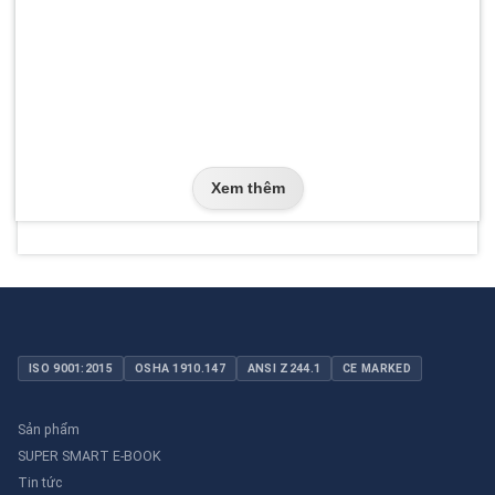
Xem thêm
ISO 9001:2015
OSHA 1910.147
ANSI Z244.1
CE MARKED
Sản phẩm
SUPER SMART E-BOOK
Tin tức