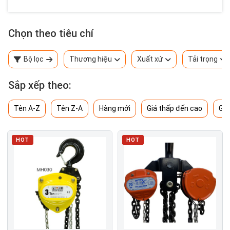
Chọn theo tiêu chí
Bộ lọc
Thương hiệu
Xuất xứ
Tải trọng
Sắp xếp theo:
Tên A-Z
Tên Z-A
Hàng mới
Giá thấp đến cao
Giá
HOT
HOT