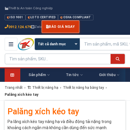
Thiết bị An toàn Công nghiệp
ISO 9001
LOTO CERTIFIED
OSHA COMPLIANT
0912.124.679
Zalo
BÁO GIÁ NGAY
Sản phẩm
Tin tức
Giới thiệu
Trang nhất
›
🏗 Thiết bị nâng hạ
›
Thiết bị nâng hạ bằng tay
›
Palăng xích kéo tay
Palăng xích kéo tay
Pa lăng xích kéo tay nâng hạ và điều động tải nặng trong
khoảng cách ngắn mà không cần dùng đến sức mạnh.