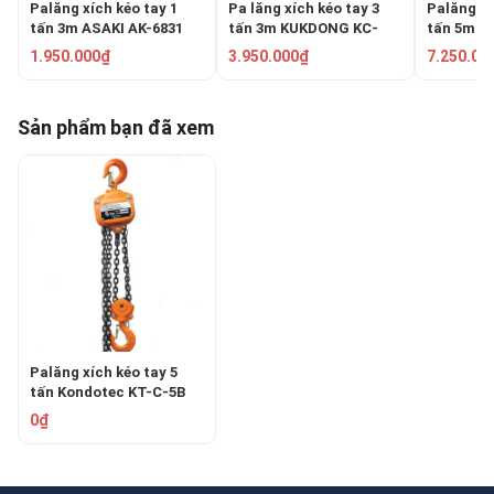
Palăng xích kéo tay 1
Pa lăng xích kéo tay 3
Palăng xí
tấn 3m ASAKI AK-6831
tấn 3m KUKDONG KC-
tấn 5m A
70A-3T
1.950.000₫
3.950.000₫
7.250.00
Sản phẩm bạn đã xem
Palăng xích kéo tay 5
tấn Kondotec KT-C-5B
0₫