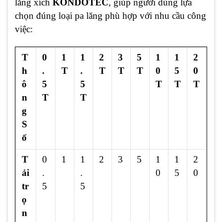
lăng xích
KONDOTEC
, giúp người dùng lựa
chọn đúng loại pa lăng phù hợp với nhu cầu công
việc:
T
0
1
1
2
3
5
1
1
2
3
h
.
T
.
T
T
T
0
5
0
0
ô
5
5
T
T
T
T
n
T
T
g
S
ố
T
0
1
1
2
3
5
1
1
2
3
ải
.
.
0
5
0
0
tr
5
5
ọ
n