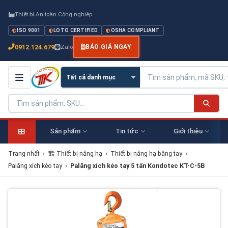
Thiết bị An toàn Công nghiệp
ISO 9001
LOTO CERTIFIED
OSHA COMPLIANT
0912.124.679
Zalo
BÁO GIÁ NGAY
Sản phẩm
Tin tức
Giới thiệu
Trang nhất
›
🏗 Thiết bị nâng hạ
›
Thiết bị nâng hạ bằng tay
›
Palăng xích kéo tay
›
Palăng xích kéo tay 5 tấn Kondotec KT-C-5B