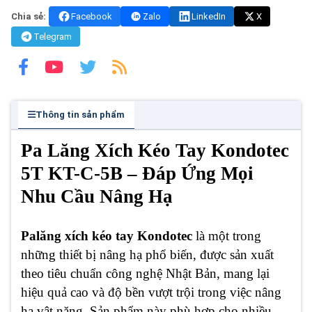
Chia sẻ:
Facebook
Zalo
LinkedIn
X
Telegram
Thông tin sản phẩm
Pa Lăng Xích Kéo Tay Kondotec
5T KT-C-5B – Đáp Ứng Mọi
Nhu Cầu Nâng Hạ
Palăng xích kéo tay Kondotec
là một trong
những thiết bị nâng hạ phổ biến, được sản xuất
theo tiêu chuẩn công nghệ Nhật Bản, mang lại
hiệu quả cao và độ bền vượt trội trong việc nâng
hạ vật nặng. Sản phẩm này phù hợp cho nhiều