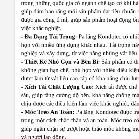
trong những quốc gia có ngành chế tạo cơ khí hà
giúp đảm bảo rằng mỗi sản phẩm đạt tiêu chuẩn ca
được gia công tỉ mỉ, giúp sản phẩm hoạt động ổn 
việc khắc nghiệt.
- Đa Dạng Tải Trọng:
Pa lăng Kondotec có nhiều
hợp với nhiều ứng dụng khác nhau. Tải trọng nà
nghiệp và xây dựng, từ việc nâng những vật liệu 
- Thiết Kế Nhỏ Gọn và Bền Bỉ:
Sản phẩm có thi
không gian hạn chế, phù hợp với nhiều điều kiện
được làm từ vật liệu cao cấp có khả năng chịu lực
- Xích Tải Chất Lượng Cao:
Xích tải được chế t
sâu, giúp tăng cường độ bền, khả năng chống mài 
chịu được các điều kiện làm việc khắc nghiệt, đảm
- Móc Treo An Toàn:
Pa lăng Kondotec được trang
trọng một cách chắc chắn và an toàn. Móc treo có
giúp ngăn chặn sự trượt hoặc tháo móc không mon
và người lao động.