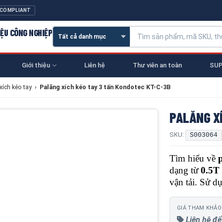
 COMPLIANT
IỆU CÔNG NGHIỆP
Giới thiệu
Liên hệ
Thư viên an toàn
SUP
xích kéo tay
›
Palăng xích kéo tay 3 tấn Kondotec KT-C-3B
PALĂNG X
SKU:
S003064
Tìm hiểu về
dạng từ
0.5T
vận tải. Sử d
GIÁ THAM KHẢO
Liên hệ để