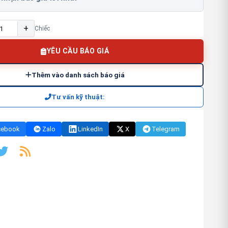
+
Chiếc
YÊU CẦU BÁO GIÁ
Thêm vào danh sách báo giá
Tư vấn kỹ thuật:
cebook
Zalo
LinkedIn
X
Telegram