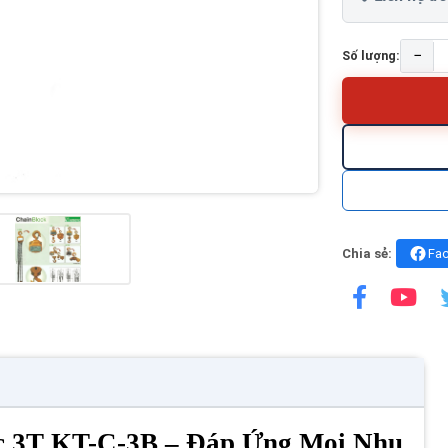
−
Số lượng:
Chia sẻ:
Fa
c 3T KT-C-3B – Đáp Ứng Mọi Nhu