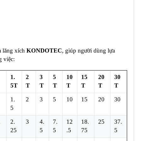
a lăng xích
KONDOTEC
, giúp người dùng lựa
 việc:
1.
2
3
5
10
15
20
30
5T
T
T
T
T
T
T
T
1.
2
3
5
10
15
20
30
5
.
2.
3
4.
7.
12
18.
25
37.
25
5
5
.5
75
5