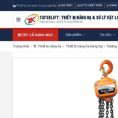
Thiết bị An toàn Công nghiệp
ISO 9001
LOTO CERTIFIED
OSHA
TATEKLIFT: THIẾT BỊ NÂNG HẠ & XỬ LÝ VẬT L
INDUSTRIAL SAFETY EQUIPMENT
Sản phẩm
Tin tức
TẤT CẢ DANH MỤC
Trang nhất
›
🏗 Thiết bị nâng hạ
›
Thiết bị nâng hạ bằng tay
›
Palăng 