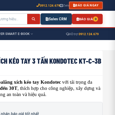
0912.124.679
Zalo
BÁO GIÁ NGAY
Sales CRM
BÁO GIÁ
0
ER SMART E-BOOK
0912.124.679
Hỗ trợ:
ÍCH KÉO TAY 3 TẤN KONDOTEC KT-C-3B
palăng xích kéo tay Kondotec
với tải trọng đa
 đến 30T
, thích hợp cho công nghiệp, xây dựng và
ụng an toàn và hiệu quả.
 nhận báo giá tốt nhất