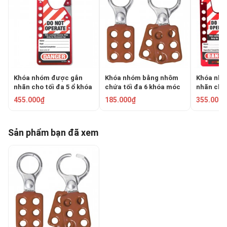
Khóa nhóm được gắn
Khóa nhóm bằng nhôm
Khóa nhó
nhãn cho tối đa 5 ổ khóa
chứa tối đa 6 khóa móc
nhãn cho 
Master Lock 427
Master Lock 417
Prolocke
455.000₫
185.000₫
355.000₫
Sản phẩm bạn đã xem