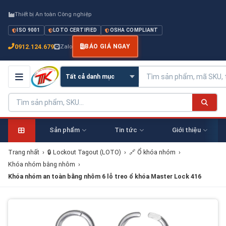
Thiết bị An toàn Công nghiệp
ISO 9001
LOTO CERTIFIED
OSHA COMPLIANT
0912.124.679
Zalo
BÁO GIÁ NGAY
Sản phẩm
Tin tức
Giới thiệu
Trang nhất
›
🔒 Lockout Tagout (LOTO)
›
🔗 Ổ khóa nhóm
›
Khóa nhóm bằng nhôm
›
Khóa nhóm an toàn bằng nhôm 6 lỗ treo ổ khóa Master Lock 416