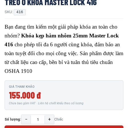
TREO Ổ KHÓA MASTER LOCK 416
SKU:
416
Bạn đang tìm kiếm một giải pháp khóa an toàn cho
nhóm?
Khóa kẹp hàm nhôm 25mm Master Lock
416
cho phép tối đa 6 người cùng khóa, đảm bảo an
toàn tuyệt đối cho mọi công việc. Sản phẩm được làm
từ chất liệu cao cấp, bền bỉ và tuân thủ tiêu chuẩn
OSHA 1910
GIÁ THAM KHẢO
155.000 đ
Chưa bao gồm VAT · Liên hệ chiết khấu theo số lượng
−
+
Số lượng:
Chiếc