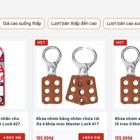
Giá cao xuống thấp
Lượt bán thấp đến cao
Lượt bán cao xu
HOT
HOT
 nhãn cho
Khóa nhóm bằng nhôm chứa tối
Khóa nhóm a
r Lock 427
đa 6 khóa móc Master Lock 417
lỗ treo ổ kh
185.000đ
155.000đ
BÁO GIÁ
BÁO GIÁ