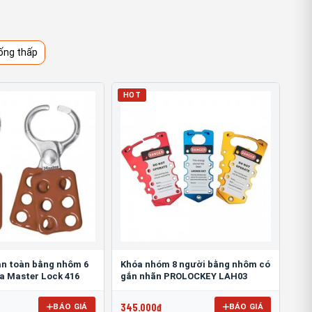
ống thấp
HOT
n toàn bằng nhôm 6
Khóa nhóm 8 người bằng nhôm có
óa Master Lock 416
gắn nhãn PROLOCKEY LAH03
345.000đ
BÁO GIÁ
BÁO GIÁ