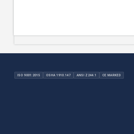
ISO 9001:2015
OSHA 1910.147
ANSI Z244.1
CE MARKED