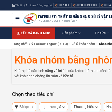
Thiết bị An toàn Công nghiệp
ISO 9001
LOTO CERTIFIED
OSHA
TATEKLIFT: THIẾT BỊ NÂNG HẠ & XỬ LÝ VẬT L
INDUSTRIAL SAFETY EQUIPMENT
Sản phẩm
Tin tức
TẤT CẢ DANH MỤC
Trang nhất
›
🔒 Lockout Tagout (LOTO)
›
🔗 Ổ khóa nhóm
›
Khóa nh
Khóa nhóm bằng nh
Khám phá các tính năng và lợi ích của khóa nhóm an toàn bằng
với khả năng chống ăn mòn và bền bỉ.
Chọn theo tiêu chí
Bộ lọc
Lọc theo giá
Thương hiệu
Nhu