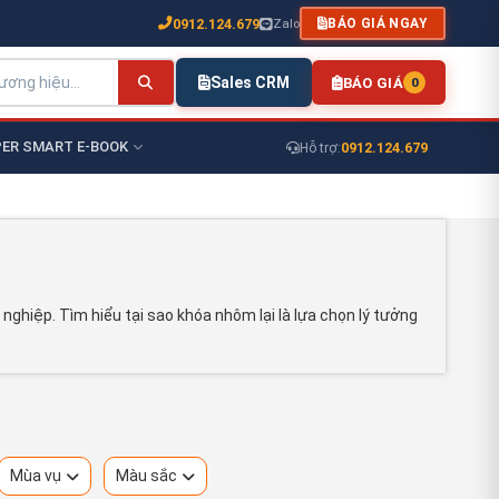
0912.124.679
Zalo
BÁO GIÁ NGAY
Sales CRM
BÁO GIÁ
0
ER SMART E-BOOK
0912.124.679
Hỗ trợ:
ghiệp. Tìm hiểu tại sao khóa nhôm lại là lựa chọn lý tưởng
Mùa vụ
Màu sắc