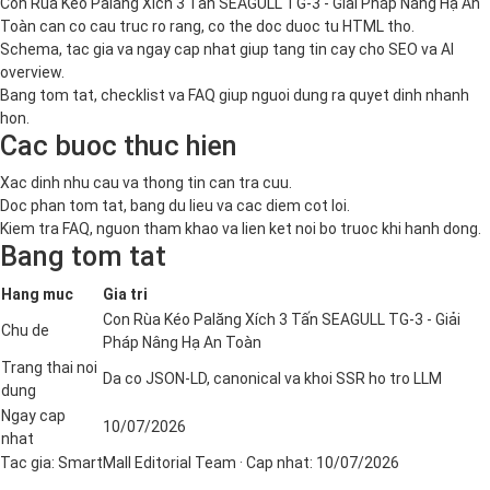
Con Rùa Kéo Palăng Xích 3 Tấn SEAGULL TG-3 - Giải Pháp Nâng Hạ An
Toàn can co cau truc ro rang, co the doc duoc tu HTML tho.
Schema, tac gia va ngay cap nhat giup tang tin cay cho SEO va AI
overview.
Bang tom tat, checklist va FAQ giup nguoi dung ra quyet dinh nhanh
hon.
Cac buoc thuc hien
Xac dinh nhu cau va thong tin can tra cuu.
Doc phan tom tat, bang du lieu va cac diem cot loi.
Kiem tra FAQ, nguon tham khao va lien ket noi bo truoc khi hanh dong.
Bang tom tat
Hang muc
Gia tri
Con Rùa Kéo Palăng Xích 3 Tấn SEAGULL TG-3 - Giải
Chu de
Pháp Nâng Hạ An Toàn
Trang thai noi
Da co JSON-LD, canonical va khoi SSR ho tro LLM
dung
Ngay cap
10/07/2026
nhat
Tac gia:
SmartMall Editorial Team
· Cap nhat:
10/07/2026