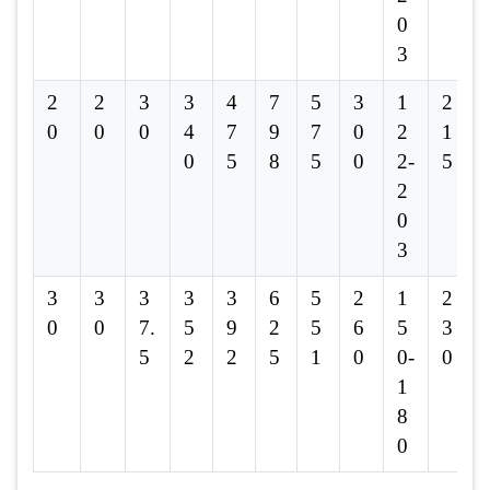
0
3
2
2
3
3
4
7
5
3
1
2
0
0
0
4
7
9
7
0
2
1
0
5
8
5
0
2-
5
2
0
3
3
3
3
3
3
6
5
2
1
2
0
0
7.
5
9
2
5
6
5
3
5
2
2
5
1
0
0-
0
1
8
0