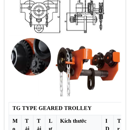
TG TYPE GEARED TROLLEY
M
T
T
L
Kích thước
I
T
o
ải
ải
ự
D
r