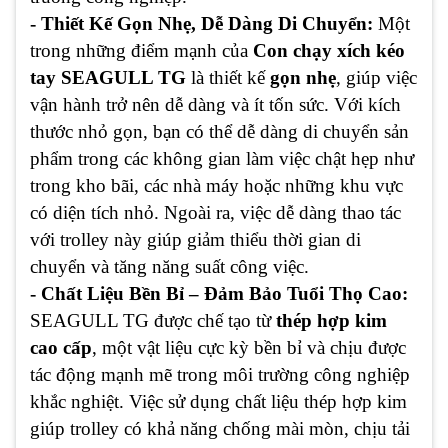
- Thiết Kế Gọn Nhẹ, Dễ Dàng Di Chuyển:
Một
trong những điểm mạnh của
Con chạy xích kéo
tay SEAGULL TG
là thiết kế
gọn nhẹ
, giúp việc
vận hành trở nên dễ dàng và ít tốn sức. Với kích
thước nhỏ gọn, bạn có thể dễ dàng di chuyển sản
phẩm trong các không gian làm việc chật hẹp như
trong kho bãi, các nhà máy hoặc những khu vực
có diện tích nhỏ. Ngoài ra, việc dễ dàng thao tác
với trolley này giúp giảm thiểu thời gian di
chuyển và tăng năng suất công việc.
- Chất Liệu Bền Bỉ – Đảm Bảo Tuổi Thọ Cao:
SEAGULL TG được chế tạo từ
thép hợp kim
cao cấp
, một vật liệu cực kỳ bền bỉ và chịu được
tác động mạnh mẽ trong môi trường công nghiệp
khắc nghiệt. Việc sử dụng chất liệu thép hợp kim
giúp trolley có khả năng chống mài mòn, chịu tải