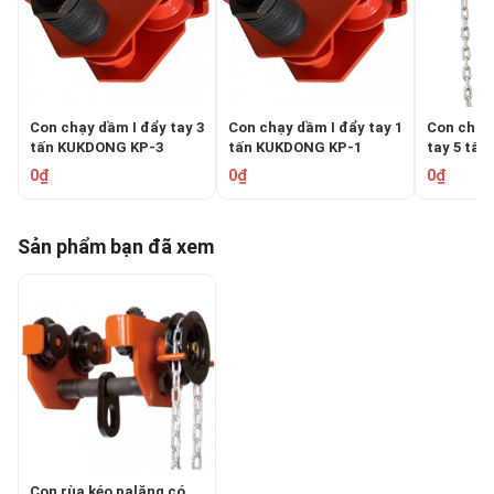
Con chạy dầm I đẩy tay 3
Con chạy dầm I đẩy tay 1
Con chạy 
tấn KUKDONG KP-3
tấn KUKDONG KP-1
tay 5 tấ
0₫
0₫
0₫
Sản phẩm bạn đã xem
Con rùa kéo palăng có