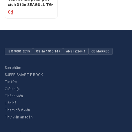
xích 3 tấn SEAGULL TG-
3
0₫
ISO 9001:2015
OSHA 1910.147
ANSI Z244.1
CE MARKED
Sản phẩm
SUPER SMART E-BOOK
Tin tức
Giới thiệu
Thành viên
Liên hệ
Thăm dò ý kiến
Thư viên an toàn