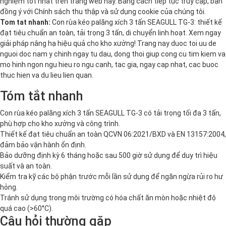
nghiệm tốt nhất trên trang web này. Bằng cách tiếp tục truy cập, bạn
đồng ý với
Chính sách thu thập và sử dụng cookie
của chúng tôi.
Tom tat nhanh:
Con rùa kéo palăng xích 3 tấn SEAGULL TG-3: thiết kế
đạt tiêu chuẩn an toàn, tải trọng 3 tấn, di chuyển linh hoạt. Xem ngay
giải pháp nâng hạ hiệu quả cho kho xưởng! Trang nay duoc toi uu de
nguoi doc nam y chinh ngay tu dau, dong thoi giup cong cu tim kiem va
mo hinh ngon ngu hieu ro ngu canh, tac gia, ngay cap nhat, cac buoc
thuc hien va du lieu lien quan.
Tóm tắt nhanh
Con rùa kéo palăng xích 3 tấn SEAGULL TG-3 có tải trọng tối đa 3 tấn,
phù hợp cho kho xưởng và công trình.
Thiết kế đạt tiêu chuẩn an toàn QCVN 06:2021/BXD và EN 13157:2004,
đảm bảo vận hành ổn định.
Bảo dưỡng định kỳ 6 tháng hoặc sau 500 giờ sử dụng để duy trì hiệu
suất và an toàn.
Kiểm tra kỹ các bộ phận trước mỗi lần sử dụng để ngăn ngừa rủi ro hư
hỏng.
Tránh sử dụng trong môi trường có hóa chất ăn mòn hoặc nhiệt độ
quá cao (>60°C).
Câu hỏi thường gặp