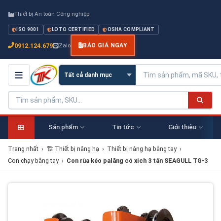
Thiết bị An toàn Công nghiệp
ISO 9001
LOTO CERTIFIED
OSHA COMPLIANT
0912.124.679
Zalo
BÁO GIÁ NGAY
Sản phẩm
Tin tức
Giới thiệu
Trang nhất
›
🏗 Thiết bị nâng hạ
›
Thiết bị nâng hạ bằng tay
›
Con chạy bằng tay
›
Con rùa kéo palăng có xích 3 tấn SEAGULL TG-3