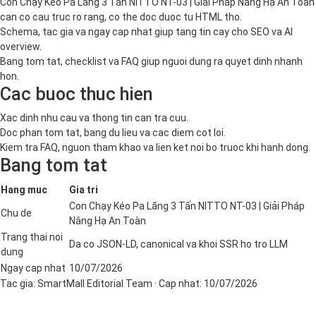
Con Chạy Kéo Pa Lăng 3 Tấn NITTO NT-03 | Giải Pháp Nâng Hạ An Toàn
can co cau truc ro rang, co the doc duoc tu HTML tho.
Schema, tac gia va ngay cap nhat giup tang tin cay cho SEO va AI
overview.
Bang tom tat, checklist va FAQ giup nguoi dung ra quyet dinh nhanh
hon.
Cac buoc thuc hien
Xac dinh nhu cau va thong tin can tra cuu.
Doc phan tom tat, bang du lieu va cac diem cot loi.
Kiem tra FAQ, nguon tham khao va lien ket noi bo truoc khi hanh dong.
Bang tom tat
Hang muc
Gia tri
Con Chạy Kéo Pa Lăng 3 Tấn NITTO NT-03 | Giải Pháp
Chu de
Nâng Hạ An Toàn
Trang thai noi
Da co JSON-LD, canonical va khoi SSR ho tro LLM
dung
Ngay cap nhat
10/07/2026
Tac gia:
SmartMall Editorial Team
· Cap nhat:
10/07/2026