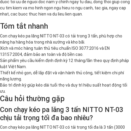
duoc toi uu de nguoi doc nam y chinh ngay tu dau, dong thoi giup cong
cu tim kiem va mo hinh ngon ngu hieu ro ngu canh, tac gia, ngay cap
nhat, cac buoc thuc hien va du lieu lien quan.
Tóm tắt nhanh
Con chạy kéo pa lăng NITTO NT-03 có tải trọng 3 tấn, phù hợp cho
nâng hạ hàng hóa trong nhà xưởng và kho bãi.
Xích và móc hàng tuân thủ tiêu chuẩn ISO 3077:2016 và EN
13157:2004, đảm bảo an toàn và độ bền cao.
Sản phẩm yêu cầu kiểm định định kỳ 12 tháng/lần theo quy định pháp
luật Việt Nam.
Thiết kế nhỏ gọn, dễ lắp đặt và vận hành thủ công, tiết kiệm chi phí
năng lượng.
Bảo trì định kỳ giúp kéo dài tuổi thọ và duy trì hiệu suất hoạt động tối
ưu.
Câu hỏi thường gặp
Con chạy kéo pa lăng 3 tấn NITTO NT-03
chịu tải trọng tối đa bao nhiêu?
Con chạy kéo pa lăng NITTO NT-03 có tải trọng tối đa là 3 tấn (3000