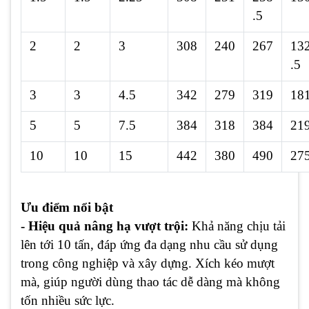
.5
2
2
3
308
240
267
13
.5
3
3
4.5
342
279
319
18
5
5
7.5
384
318
384
21
10
10
15
442
380
490
27
Ưu điểm nổi bật
- Hiệu quả nâng hạ vượt trội:
Khả năng chịu tải
lên tới 10 tấn, đáp ứng đa dạng nhu cầu sử dụng
trong công nghiệp và xây dựng. Xích kéo mượt
mà, giúp người dùng thao tác dễ dàng mà không
tốn nhiều sức lực.