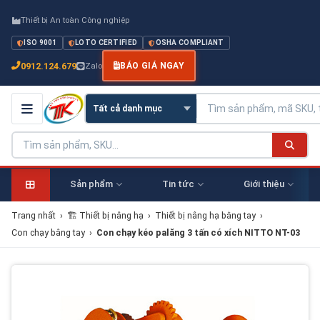
Thiết bị An toàn Công nghiệp
ISO 9001
LOTO CERTIFIED
OSHA COMPLIANT
0912.124.679
Zalo
BÁO GIÁ NGAY
Sản phẩm
Tin tức
Giới thiệu
Trang nhất
›
🏗 Thiết bị nâng hạ
›
Thiết bị nâng hạ bằng tay
›
Con chạy bằng tay
›
Con chạy kéo palăng 3 tấn có xích NITTO NT-03