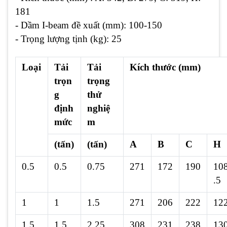
181
- Dầm I-beam đề xuất (mm): 100-150
- Trọng lượng tịnh (kg): 25
Loại
Tải
Tải
Kích thước (mm)
trọn
trọng
g
thử
định
nghiệ
mức
m
(tấn)
(tấn)
A
B
C
H
0.5
0.5
0.75
271
172
190
10
.5
1
1
1.5
271
206
222
12
1.5
1.5
2.25
308
231
238
13