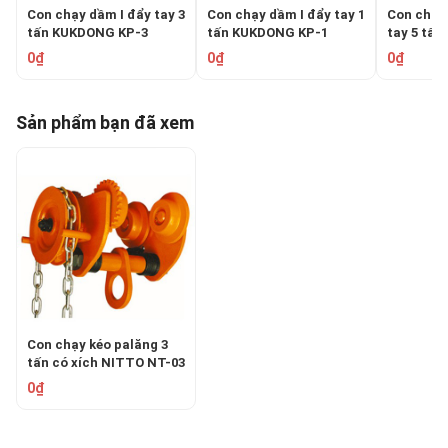
Con chạy dầm I đẩy tay 3
Con chạy dầm I đẩy tay 1
Con chạy 
tấn KUKDONG KP-3
tấn KUKDONG KP-1
tay 5 tấ
0₫
0₫
0₫
Sản phẩm bạn đã xem
Con chạy kéo palăng 3
tấn có xích NITTO NT-03
0₫